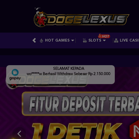
HOT GAMES
SLOTS
LIVE CAS
SELAMAT KEPADA
wo*****w Berhasil Withdraw Sebesar Rp 2.150.000