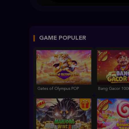
GAME POPULER
Gates of Olympus POP
Bang Gacor 100