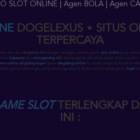
O SLOT ONLINE | Agen BOLA | Agen CA
INE
DOGELEXUS
⋆
SITUS 
TERPERCAYA
ame slot dan
dingdong live
dengan berbagai pilihan game
slot online
yang menarik
 game
habanero
dan
microgaming
slot
. Semua game slot diatas dapat Anda mainkan
sino online
dingdong togel
. game
dingdong online
ini sudah sangat terkenal di k
upakan game tebak angka yang sama juga seperti Anda mainkan pada game
togel
at
AME SLOT
TERLENGKAP D
INI :