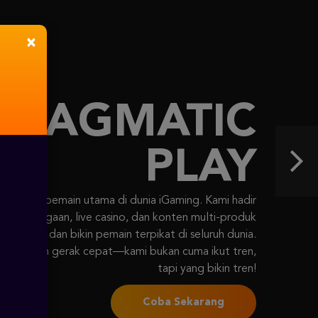
Gates of Olympus
1000
×
aps****5
IDR
4,517,600.00
Gates of Olympus
1000
aps****5
FAT PANDA
IDR
4,432,800.00
Nex
Gates of Olympus
slot brand dari Pragmatic Play yang bold dan penuh
1000
nyita perhatian dan kasih gameplay seru yang nggak
aps****5
yang meledak-ledak, visual yang kece, dan potensi
IDR
4,167,500.00
da bukan cuma hiburan, tapi pembawa hoki sejati!
Coba Sekarang