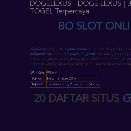
DOGELEXUS - DOGE LEXUS | B
TOGEL Terpercaya
BO SLOT ONL
dogelexus
adalah situs
game online
terpercaya dengan fokus g
pragmaticplay
, game slot
playtech
,
pgsoft
slot online
, slot
CQ9
,
slot online yang terkenal, Anda juga dapat bermain game live
ca
Indonesia yang telah mengenal game ini. Karena game ini mer
Win Rate :
98% ⚡
Promosi :
Newmember 20%
Deposit :
Transfer Bank, Pulsa dan E-Money
20 DAFTAR SITUS
G