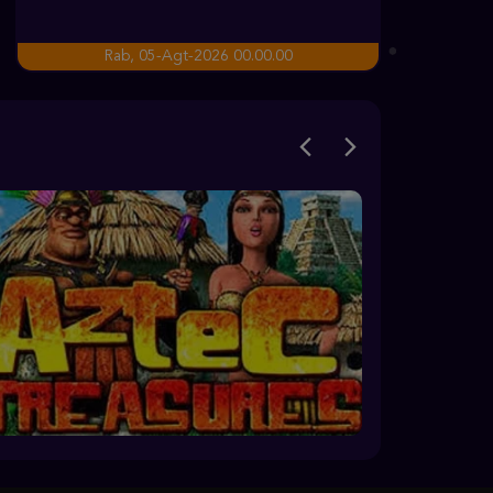
aps****5
IDR
6,904,000.00
Kpop Hunter Zeus
Duck Hunters
Rab, 05-Agt-2026 00.00.00
Sweet Bonanza 2500
m***3
IDR
5,550,850.00
Gates of Olympus™
sad****4
IDR
5,115,000.00
Gates of Olympus
1000
aps****5
IDR
4,884,000.00
Gates of Olympus
1000
aps****5
IDR
4,618,000.00