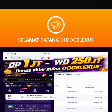
SELAMAT DATANG DI DOGELEXUS
Fat Panda adalah 
impact! Dirancang buat 
ketebak. Dengan energi 
menang besar—Fat Pan