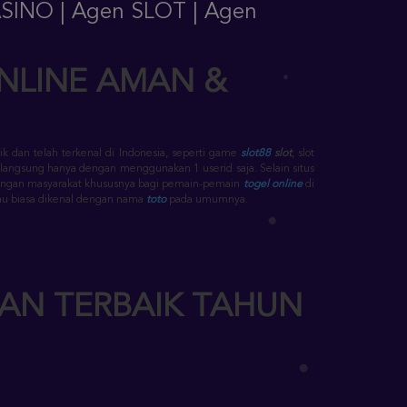
SINO | Agen SLOT | Agen
ONLINE AMAN &
 dan telah terkenal di Indonesia, seperti game
slot88
slot
, slot
 langsung hanya dengan menggunakan 1 userid saja.
Selain situs
alangan masyarakat khususnya bagi pemain-pemain
togel online
di
au biasa dikenal dengan nama
toto
pada umumnya.
AN TERBAIK TAHUN