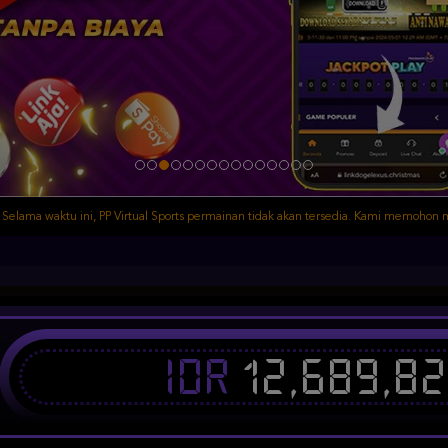
tu ini, PP Virtual Sports permainan tidak akan tersedia. Kami memohon maaf atas 
IDR
12,689,8