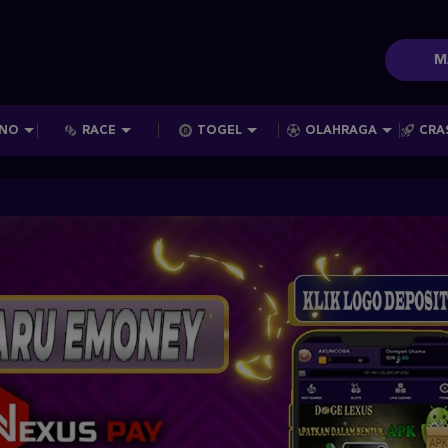
M
INO
RACE
TOGEL
OLAHRAGA
CRA