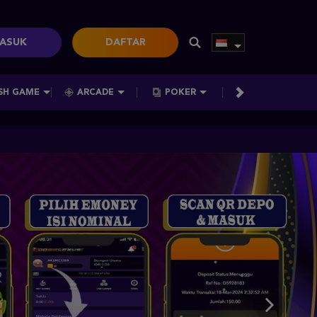
ASUK
DAFTAR
SH GAME
ARCADE
POKER
E-SPORTS