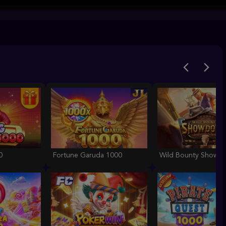
0
Fortune Garuda 1000
Wild Bounty Showd