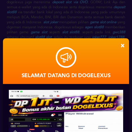
dogelexus juga menerima
deposit slot via OVO
, GOPAY, Link Aja dan
semua e-wallet yang ada di Indonesia serta dogelexus menerima
deposit
slot88
via transfer bank lokal yang ada di Indonesia yang pada umumnya
meliputi BCA, Mandiri, BNI, BRI dan Danamon serta semua bank daerah
yang ada di Indonesia.
slot joker
merupakan pilihan
game slot online
yang
digemari masyarat Indonesia. dogelexus sebagai
agen slot88
memberikan
pilihan game
game slot
seperti
slot slot88
, seperti pada link
gwc388
sebagai alternatif
slot88 slot
, selain itu terdapat juga
joker777
,
joker1788
,
joker8868
,
joker888
,
joker688
,
joker slot
sebagai link alternatif
joker
×
gaming
slot.
slot88 game
sebagai
agen slot88 terpercaya
menyediakan
slot
game joker
.
slot88 online
berjalan selama 24 jam setiap harinya, sehingga
dogelexus slot online
sebagai
agen slot slot88
juga online 24 jam pada
game
slot88 casino
.
DAFTAR SLOT88
⋆
AKUN
SELAMAT DATANG DI DOGELEXUS
SLOT ONLINE JOKER123
SLOT
daftar slot88
di dogelexus
situs online slot
untuk akun
slot88
bisa Anda
lakukan pada menu
daftar slot88 slot
yang ada diatas kanan pada situs
daftar joker gaming
ini.
situs slot88
telah berkerja sama dengan
doge lexus
slot online
menyediakan
game joker
.
daftar akun joker gaming
harus Anda
lengkapi agar
situs slot88
dapat memberikan Anda
userid slot88
disaat
Anda
daftar joker123
di
www joker123
sebagai situs alternatif
login