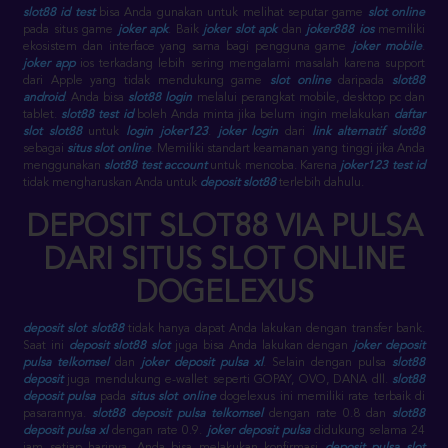
slot88 id test
bisa Anda gunakan untuk melihat seputar game
slot online
pada situs game
joker apk
. Baik
joker slot apk
dan
joker888 ios
memiliki
ekosistem dan interface yang sama bagi pengguna game
joker mobile
.
joker app
ios terkadang lebih sering mengalami masalah karena support
dari Apple yang tidak mendukung game
slot online
daripada
slot88
android
. Anda bisa
slot88 login
melalui perangkat mobile, desktop pc dan
tablet.
slot88 test id
boleh Anda minta jika belum ingin melakukan
daftar
slot slot88
untuk
login joker123
.
joker login
dari
link alternatif slot88
sebagai
situs slot online
. Memiliki standart keamanan yang tinggi jika Anda
menggunakan
slot88 test account
untuk mencoba. Karena
joker123 test id
tidak mengharuskan Anda untuk
deposit slot88
terlebih dahulu.
DEPOSIT SLOT88 VIA PULSA
DARI SITUS SLOT ONLINE
DOGELEXUS
deposit slot slot88
tidak hanya dapat Anda lakukan dengan transfer bank.
Saat ini
deposit slot88 slot
juga bisa Anda lakukan dengan
joker deposit
pulsa telkomsel
dan
joker deposit pulsa xl
. Selain dengan pulsa
slot88
deposit
juga mendukung e-wallet seperti GOPAY, OVO, DANA dll.
slot88
deposit pulsa
pada
situs slot online
dogelexus ini memiliki rate terbaik di
pasarannya.
slot88 deposit pulsa telkomsel
dengan rate 0.8 dan
slot88
deposit pulsa xl
dengan rate 0.9.
joker deposit pulsa
didukung selama 24