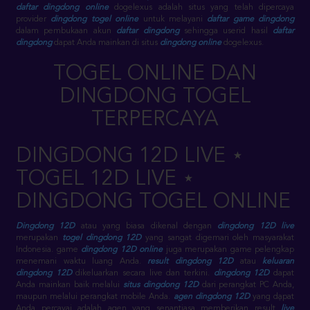
daftar dingdong online
dogelexus adalah situs yang telah dipercaya
provider
dingdong togel online
untuk melayani
daftar game dingdong
dalam pembukaan akun
daftar dingdong
sehingga userid hasil
daftar
dingdong
dapat Anda mainkan di situs
dingdong online
dogelexus.
TOGEL ONLINE DAN
DINGDONG TOGEL
TERPERCAYA
DINGDONG 12D LIVE ⋆
TOGEL 12D LIVE ⋆
DINGDONG TOGEL ONLINE
Dingdong 12D
atau yang biasa dikenal dengan
dingdong 12D live
merupakan
togel dingdong 12D
yang sangat digemari oleh masyarakat
Indonesia. game
dingdong 12D online
juga merupakan game pelengkap
menemani waktu luang Anda.
result dingdong 12D
atau
keluaran
dingdong 12D
dikeluarkan secara live dan terkini.
dingdong 12D
dapat
Anda mainkan baik melalui
situs dingdong 12D
dari perangkat PC Anda,
maupun melalui perangkat mobile Anda.
agen dingdong 12D
yang dapat
Anda percayai adalah agen yang senantiasa memberikan result
live