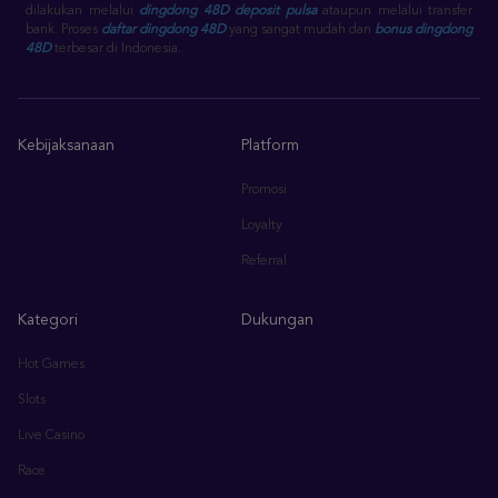
dilakukan melalui
dingdong 48D deposit pulsa
ataupun melalui transfer
bank. Proses
daftar dingdong 48D
yang sangat mudah dan
bonus dingdong
48D
terbesar di Indonesia.
Kebijaksanaan
Platform
Promosi
Loyalty
Referral
Kategori
Dukungan
Hot Games
Slots
Live Casino
Race