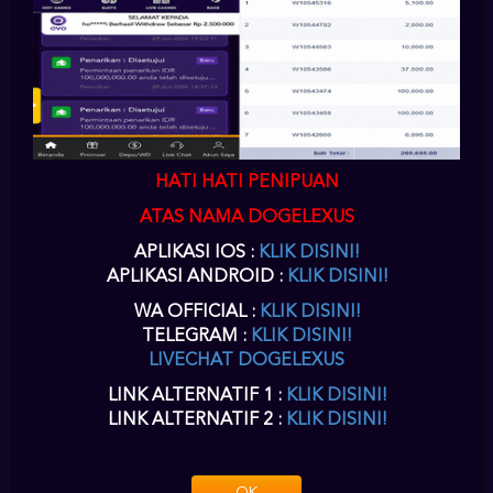
joker123
.
slot88 daftar
akun slot online
dengan proses yang cepat dapat
Anda terima sesaat setelah
daftar joker777
selesai Anda isikan datanya
dengan lengkap.
slot88 daftar
hanya membutuhkan waktu beberapa menit
untuk pengisian form
daftar joker888
disitus
joker 123
atau
slot88
sebagai
joker game
terpercaya.
slot88 online
,
joker888
,
joker123
,
jokergaming
,
joker1788
,
joker8868
,
joker777
,
joker688
sebagai alternatif
joker slot
pada
situs dogelexus
joker gaming
.
DOWNLOAD SLOT88 APK
HATI HATI PENIPUAN
SLOT SLOT88 LOGIN VERSI
ATAS NAMA DOGELEXUS
TERBARU
APLIKASI IOS :
KLIK DISINI!
APLIKASI ANDROID :
KLIK DISINI!
joker download
Setelah Anda melakukan
pendaftaran akun slot88
di
dogelexus, maka selanjutnya Anda dapat melakukan
download slot88
apk,
WA OFFICIAL :
KLIK DISINI!
aplikasi
slot88 apk
android dogelexus ini mendukung Anda dalam bermain
TELEGRAM :
KLIK DISINI!
melalui perangkat mobile smartphone Anda. Baik melalui PC atau mobile
LIVECHAT DOGELEXUS
dimana saja dan kapan saja dapat Anda mainkan semua game yang ada di
slot dogelexus ini.
slot88 download
dapat Anda
download aplikasi joker
LINK ALTERNATIF 1 :
KLIK DISINI!
123
melalui Android dan IOS.
slot88 download apk
bisa langsung diinstal
setelah Anda
download aplikasi slot88
nya.
download joker 123
lebih baik
LINK ALTERNATIF 2 :
KLIK DISINI!
segera Anda download setelah
daftar akun slot88
sehingga lebih
memudahkan Anda untuk
login slot88
.
download slot88
ini terletak pada
menu daftar
slot88 apk download
yang ada pada kanan menu utama pada
situs
dogelexus slot online
ini.
slot88 android download
untuk perangkat