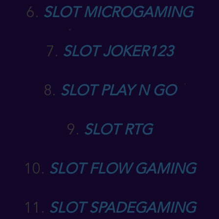
6.
SLOT MICROGAMING
7.
SLOT JOKER123
8.
SLOT PLAY N GO
9.
SLOT RTG
10.
SLOT FLOW GAMING
11.
SLOT SPADEGAMING