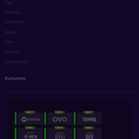
Togel
Olahraga
Crash Game
Arcade
Poker
E-Sports
Sabung Ayam
Komunitas