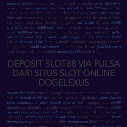
slot88 id test
bisa Anda gunakan untuk melihat seputar game
slot online
pada situs game
joker apk
. Baik
joker slot apk
dan
joker888 ios
memiliki
ekosistem dan interface yang sama bagi pengguna game
joker mobile
.
joker app
ios terkadang lebih sering mengalami masalah karena support
dari Apple yang tidak mendukung game
slot online
daripada
slot88
android
. Anda bisa
slot88 login
melalui perangkat mobile, desktop pc dan
tablet.
slot88 test id
boleh Anda minta jika belum ingin melakukan
daftar
slot slot88
untuk
login joker123
.
joker login
dari
link alternatif slot88
sebagai
situs slot online
. Memiliki standart keamanan yang tinggi jika Anda
menggunakan
slot88 test account
untuk mencoba. Karena
joker123 test id
tidak mengharuskan Anda untuk
deposit slot88
terlebih dahulu.
DEPOSIT SLOT88 VIA PULSA
DARI SITUS SLOT ONLINE
DOGELEXUS
deposit slot slot88
tidak hanya dapat Anda lakukan dengan transfer bank.
Saat ini
deposit slot88 slot
juga bisa Anda lakukan dengan
joker deposit
pulsa telkomsel
dan
joker deposit pulsa xl
. Selain dengan pulsa
slot88
deposit
juga mendukung e-wallet seperti GOPAY, OVO, DANA dll.
slot88
deposit pulsa
pada
situs slot online
dogelexus ini memiliki rate terbaik di
pasarannya.
slot88 deposit pulsa telkomsel
dengan rate 0.8 dan
slot88
deposit pulsa xl
dengan rate 0.9.
joker deposit pulsa
didukung selama 24