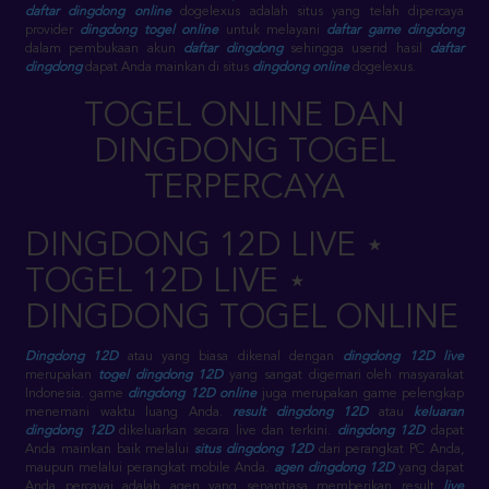
daftar dingdong online
dogelexus adalah situs yang telah dipercaya
provider
dingdong togel online
untuk melayani
daftar game dingdong
dalam pembukaan akun
daftar dingdong
sehingga userid hasil
daftar
dingdong
dapat Anda mainkan di situs
dingdong online
dogelexus.
TOGEL ONLINE DAN
DINGDONG TOGEL
TERPERCAYA
DINGDONG 12D LIVE ⋆
TOGEL 12D LIVE ⋆
DINGDONG TOGEL ONLINE
Dingdong 12D
atau yang biasa dikenal dengan
dingdong 12D live
merupakan
togel dingdong 12D
yang sangat digemari oleh masyarakat
Indonesia. game
dingdong 12D online
juga merupakan game pelengkap
menemani waktu luang Anda.
result dingdong 12D
atau
keluaran
dingdong 12D
dikeluarkan secara live dan terkini.
dingdong 12D
dapat
Anda mainkan baik melalui
situs dingdong 12D
dari perangkat PC Anda,
maupun melalui perangkat mobile Anda.
agen dingdong 12D
yang dapat
Anda percayai adalah agen yang senantiasa memberikan result
live