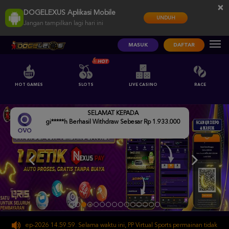
×
DOGELEXUS Aplikasi Mobile
UNDUH
Jangan tampilkan lagi hari ini
MASUK
DAFTAR
HOT GAMES
SLOTS
LIVE CASINO
RACE
SELAMAT KEPADA
gi*****h Berhasil Withdraw Sebesar Rp 1.933.000
0-Sep-2026 14.59.59. Selama waktu ini, PP Virtual Sports permainan tidak akan te