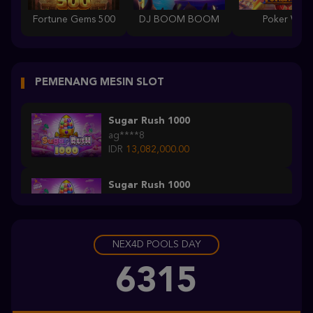
Fortune Gems 500
DJ BOOM BOOM
Poker Win
PEMENANG MESIN SLOT
Sugar Rush 1000
ag****8
IDR
13,082,000.00
Sugar Rush 1000
ag****8
IDR
12,998,000.00
NEX4D POOLS DAY
Gates of Olympus Super Scatter
h****4
6315
IDR
11,362,800.00