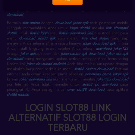
OK
Android dengan
slot88 apk
sebagai aplikasinya atau
joker download ios
untuk perangkat Apple dengan
slot88 ios
sebagai apps resmi
joker 123 apk
download
.
Bermain
slot online
dengan
download joker apk
pada perangkat mobile
sungguh memudahkan Anda untuk
login slot88
melalui
link alternatif
slot88
untuk
slot88 login
site.
slot88 download link
bisa Anda lihat pada
menu
download slot88 apk
atau melalui
live chat slot88
yang siap
melayani Anda selama 24 jam setiap harinya.
joker download apk
ini bisa
Anda install langsung sesaat setelah Anda selesai
download joker123
sebagai
joker apk
apk resmi dari
joker casino apk download
.
joker slot apk
download
sering mengalami update berkala sehingga Anda harus sering
Update link
joker download android
. Anda bisa melakukan update dengan
melakukan kunjungan berkala ke menu
slot88 casino download
. Pastikan
internet Anda dalam keadaan prima sebelum
download game joker apk
karena
joker download link
akan mengalami masalah
joker123 download
jika Internet Anda tidak memadai untuk
slot88 pc download
pada
perangkat PC Anda apalagi harus
www slot88 download
pada aplikasi
slot88 mobile
.
LOGIN SLOT88 LINK
ALTERNATIF SLOT88 LOGIN
TERBARU