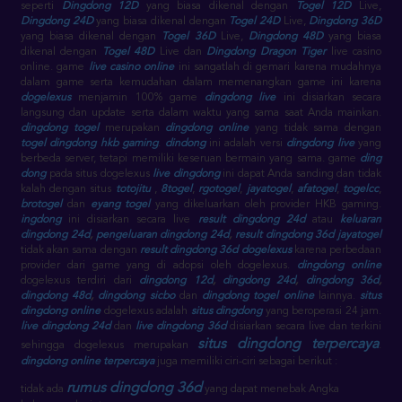
seperti
Dingdong 12D
yang biasa dikenal dengan
Togel 12D
Live,
Dingdong 24D
yang biasa dikenal dengan
Togel 24D
Live,
Dingdong 36D
yang biasa dikenal dengan
Togel 36D
Live,
Dingdong 48D
yang biasa
dikenal dengan
Togel 48D
Live dan
Dingdong Dragon Tiger
live casino
online. game
live casino online
ini sangatlah di gemari karena mudahnya
dalam game serta kemudahan dalam memenangkan game ini karena
dogelexus
menjamin 100% game
dingdong live
ini disiarkan secara
langsung dan update serta dalam waktu yang sama saat Anda mainkan.
dingdong togel
merupakan
dingdong online
yang tidak sama dengan
togel dingdong
hkb gaming
.
dindong
ini adalah versi
dingdong live
yang
berbeda server, tetapi memiliki keseruan bermain yang sama. game
ding
dong
pada situs dogelexus
live dingdong
ini dapat Anda sanding dan tidak
kalah dengan situs
totojitu
,
8togel
,
rgotogel
,
jayatogel
,
afatogel
,
togelcc
,
brotogel
dan
eyang togel
yang dikeluarkan oleh provider HKB gaming.
ingdong
ini disiarkan secara live
result dingdong 24d
atau
keluaran
dingdong 24d
,
pengeluaran dingdong 24d
,
result dingdong 36d jayatogel
tidak akan sama dengan
result dingdong 36d dogelexus
karena perbedaan
provider dari game yang di adopsi oleh dogelexus.
dingdong online
dogelexus terdiri dari
dingdong 12d
,
dingdong 24d
,
dingdong 36d
,
dingdong 48d
,
dingdong sicbo
dan
dingdong togel online
lainnya.
situs
dingdong online
dogelexus adalah
situs dingdong
yang beroperasi 24 jam.
live dingdong 24d
dan
live dingdong 36d
disiarkan secara live dan terkini
situs dingdong terpercaya
sehingga dogelexus merupakan
.
dingdong online terpercaya
juga memiliki ciri-ciri sebagai berikut :
rumus dingdong 36d
tidak ada
yang dapat menebak Angka