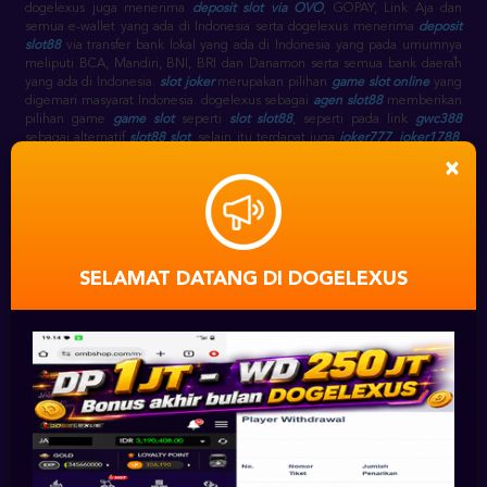
dogelexus juga menerima
deposit slot via OVO
, GOPAY, Link Aja dan
semua e-wallet yang ada di Indonesia serta dogelexus menerima
deposit
slot88
via transfer bank lokal yang ada di Indonesia yang pada umumnya
meliputi BCA, Mandiri, BNI, BRI dan Danamon serta semua bank daerah
yang ada di Indonesia.
slot joker
merupakan pilihan
game slot online
yang
digemari masyarat Indonesia. dogelexus sebagai
agen slot88
memberikan
pilihan game
game slot
seperti
slot slot88
, seperti pada link
gwc388
sebagai alternatif
slot88 slot
, selain itu terdapat juga
joker777
,
joker1788
,
joker8868
,
joker888
,
joker688
,
joker slot
sebagai link alternatif
joker
×
gaming
slot.
slot88 game
sebagai
agen slot88 terpercaya
menyediakan
slot
game joker
.
slot88 online
berjalan selama 24 jam setiap harinya, sehingga
dogelexus slot online
sebagai
agen slot slot88
juga online 24 jam pada
game
slot88 casino
.
DAFTAR SLOT88
⋆
AKUN
SELAMAT DATANG DI DOGELEXUS
SLOT ONLINE JOKER123
SLOT
daftar slot88
di dogelexus
situs online slot
untuk akun
slot88
bisa Anda
lakukan pada menu
daftar slot88 slot
yang ada diatas kanan pada situs
daftar joker gaming
ini.
situs slot88
telah berkerja sama dengan
doge lexus
slot online
menyediakan
game joker
.
daftar akun joker gaming
harus Anda
lengkapi agar
situs slot88
dapat memberikan Anda
userid slot88
disaat
Anda
daftar joker123
di
www joker123
sebagai situs alternatif
login