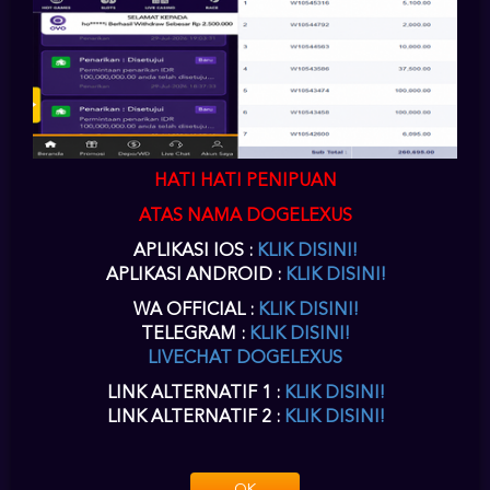
joker123
.
slot88 daftar
akun slot online
dengan proses yang cepat dapat
Anda terima sesaat setelah
daftar joker777
selesai Anda isikan datanya
dengan lengkap.
slot88 daftar
hanya membutuhkan waktu beberapa menit
untuk pengisian form
daftar joker888
disitus
joker 123
atau
slot88
sebagai
joker game
terpercaya.
slot88 online
,
joker888
,
joker123
,
jokergaming
,
joker1788
,
joker8868
,
joker777
,
joker688
sebagai alternatif
joker slot
pada
situs dogelexus
joker gaming
.
DOWNLOAD SLOT88 APK
HATI HATI PENIPUAN
SLOT SLOT88 LOGIN VERSI
ATAS NAMA DOGELEXUS
TERBARU
APLIKASI IOS :
KLIK DISINI!
APLIKASI ANDROID :
KLIK DISINI!
joker download
Setelah Anda melakukan
pendaftaran akun slot88
di
dogelexus, maka selanjutnya Anda dapat melakukan
download slot88
apk,
WA OFFICIAL :
KLIK DISINI!
aplikasi
slot88 apk
android dogelexus ini mendukung Anda dalam bermain
TELEGRAM :
KLIK DISINI!
melalui perangkat mobile smartphone Anda. Baik melalui PC atau mobile
LIVECHAT DOGELEXUS
dimana saja dan kapan saja dapat Anda mainkan semua game yang ada di
slot dogelexus ini.
slot88 download
dapat Anda
download aplikasi joker
LINK ALTERNATIF 1 :
KLIK DISINI!
123
melalui Android dan IOS.
slot88 download apk
bisa langsung diinstal
setelah Anda
download aplikasi slot88
nya.
download joker 123
lebih baik
LINK ALTERNATIF 2 :
KLIK DISINI!
segera Anda download setelah
daftar akun slot88
sehingga lebih
memudahkan Anda untuk
login slot88
.
download slot88
ini terletak pada
menu daftar
slot88 apk download
yang ada pada kanan menu utama pada
situs
dogelexus slot online
ini.
slot88 android download
untuk perangkat