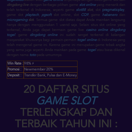
dogelexus
adalah situs
game online
terpercaya dengan fokus game slot dan
dingdong live
dengan berbagai pilihan game
slot online
yang menarik dan
telah terkenal di Indonesia, seperti game
slot88
slot
, slot
pragmaticplay
,
game slot
playtech
,
pgsoft
slot online
, slot
CQ9
, game
habanero
dan
microgaming
slot
. Semua game slot diatas dapat Anda mainkan langsung
hanya dengan menggunakan 1 userid saja.
Selain situs slot online yang
terkenal, Anda juga dapat bermain game live
casino online
dingdong
togel
. game
dingdong online
ini sudah sangat terkenal di kalangan
masyarakat khususnya bagi pemain-pemain
togel online
di Indonesia yang
telah mengenal game ini. Karena game ini merupakan game tebak angka
yang sama juga seperti Anda mainkan pada game
togel
atau biasa dikenal
dengan nama
toto
pada umumnya.
Win Rate :
98% ⚡
Promosi :
Newmember 20%
Deposit :
Transfer Bank, Pulsa dan E-Money
20 DAFTAR SITUS
GAME SLOT
TERLENGKAP DAN
TERBAIK TAHUN INI :