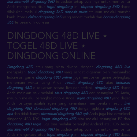
link alternatif dingdong 36D
terupdate setiap bulannya untuk membantu
Anda mengakses situs
togel dingdong
ini.
deposit dingdong 36D
dapat
dilakukan melalui
dingdong 36D deposit pulsa
ataupun melalui transfer
bank. Proses
daftar dingdong 36D
yang sangat mudah dan
bonus dingdong
36D
terbesar di Indonesia
DINGDONG 48D LIVE ⋆
TOGEL 48D LIVE ⋆
DINGDONG ONLINE
Dingdong 48D
atau yang biasa dikenal dengan
dingdong 48D live
merupakan
togel dingdong 48D
yang sangat digemari oleh masyarakat
Indonesia. game
dingdong 48D online
juga merupakan game pelengkap
menemani waktu luang Anda.
result dingdong 48D
atau
keluaran
dingdong 48D
dikeluarkan secara live dan terkini.
dingdong 48D
dapat
Anda mainkan baik melalui
situs dingdong 48D
dari perangkat PC Anda,
maupun melalui perangkat mobile Anda.
agen dingdong 48D
yang dapat
Anda percayai adalah agen yang senantiasa memberikan result
live
dingdong 48D
,
download dingdong 48D
dengan aplikasi
dingdong 48D
apk
dan tidak hanya
download dingdong 48D apk
Anda juga bisa download
dingdong 48D IOS.
login dingdong 48D
bisa melalui perangkat PC dan
dingdong 48D login
juga bisa melalui perangkat Android atau IOS Anda.
link alternatif dingdong 48D
terupdate setiap bulannya untuk membantu
Anda mengakses situs
togel dingdong
ini.
deposit dingdong 48D
dapat