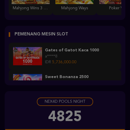
Mahjong Wins 3 – Black Scatter
Mahjong Ways
Poker Win
PEMENANG MESIN SLOT
Gates of Gatot Kaca 1000
a****8
IDR
5,736,000.00
Sweet Bonanza 2500
m***3
IDR
5,185,920.00
NEX4D POOLS NIGHT
Mahjong Wins Triple Pot
suka****x
4825
IDR
4,011,168.00