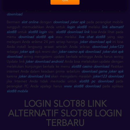
OK
Android dengan
slot88 apk
sebagai aplikasinya atau
joker download ios
untuk perangkat Apple dengan
slot88 ios
sebagai apps resmi
joker 123 apk
download
.
Bermain
slot online
dengan
download joker apk
pada perangkat mobile
sungguh memudahkan Anda untuk
login slot88
melalui
link alternatif
slot88
untuk
slot88 login
site.
slot88 download link
bisa Anda lihat pada
menu
download slot88 apk
atau melalui
live chat slot88
yang siap
melayani Anda selama 24 jam setiap harinya.
joker download apk
ini bisa
Anda install langsung sesaat setelah Anda selesai
download joker123
sebagai
joker apk
apk resmi dari
joker casino apk download
.
joker slot apk
download
sering mengalami update berkala sehingga Anda harus sering
Update link
joker download android
. Anda bisa melakukan update dengan
melakukan kunjungan berkala ke menu
slot88 casino download
. Pastikan
internet Anda dalam keadaan prima sebelum
download game joker apk
karena
joker download link
akan mengalami masalah
joker123 download
jika Internet Anda tidak memadai untuk
slot88 pc download
pada
perangkat PC Anda apalagi harus
www slot88 download
pada aplikasi
slot88 mobile
.
LOGIN SLOT88 LINK
ALTERNATIF SLOT88 LOGIN
TERBARU