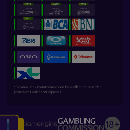
* Selama bank maintenance dan bank offline deposit dan
penarikan tidak dapat diproses