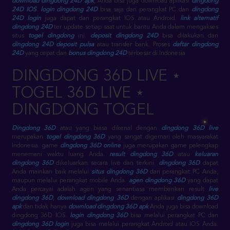
download dingdong 24D apk
, Anda bisa juga download aplikasi
dingdong
24D IOS
.
login dingdong 24D
bisa saja dari perangkat PC dan
dingdong
24D login
juga dapat dari perangkat IOS atau Android.
link alternatif
dingdong 24D
ter update setiap saat untuk bantu Anda dalam mengakses
situs
togel dingdong
ini.
deposit dingdong 24D
bisa dilakukan dari
dingdong 24D deposit pulsa
atau transfer bank. Proses
daftar dingdong
24D
yang cepat dan
bonus dingdong 24D
terbesar di Indonesia
DINGDONG 36D LIVE ⋆
TOGEL 36D LIVE ⋆
DINGDONG TOGEL
Dingdong 36D
atau yang biasa dikenal dengan
dingdong 36D live
merupakan
togel dingdong 36D
yang sangat digemari oleh masyarakat
Indonesia. game
dingdong 36D online
juga merupakan game pelengkap
menemani waktu luang Anda.
result dingdong 36D
atau
keluaran
dingdong 36D
dikeluarkan secara live dan terkini.
dingdong 36D
dapat
Anda mainkan baik melalui
situs dingdong 36D
dari perangkat PC Anda,
maupun melalui perangkat mobile Anda.
agen dingdong 36D
yang dapat
Anda percayai adalah agen yang senantiasa memberikan result
live
dingdong 36D
,
download dingdong 36D
dengan aplikasi
dingdong 36D
apk
dan tidak hanya
download dingdong 36D apk
Anda juga bisa download
dingdong 36D IOS.
login dingdong 36D
bisa melalui perangkat PC dan
dingdong 36D login
juga bisa melalui perangkat Android atau IOS Anda.