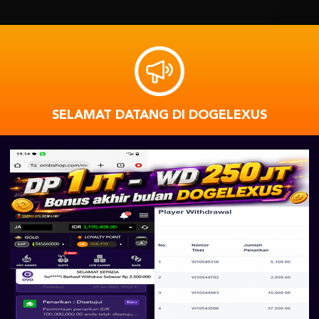
SELAMAT DATANG DI DOGELEXUS
Fat Panda adalah 
impact! Dirancang buat 
ketebak. Dengan energi 
menang besar—Fat Pan