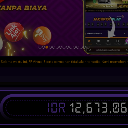
ktu ini, PP Virtual Sports permainan tidak akan tersedia. Kami memohon maaf atas
IDR
12,673,0