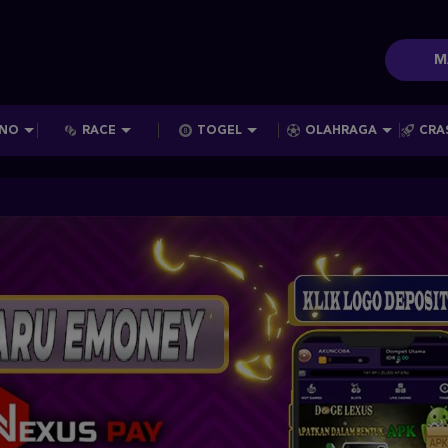
M
INO
RACE
TOGEL
OLAHRAGA
CRA