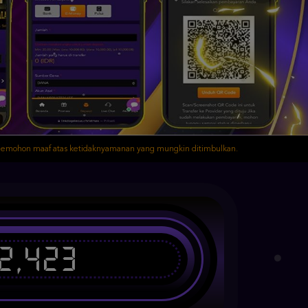
af atas ketidaknyamanan yang mungkin ditimbulkan.
Pemeliharaan Terjadwal: Ma
42,423