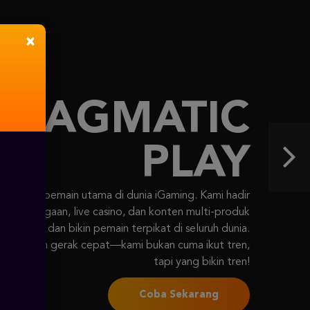
IDR
4,334,000.00
Gates of Olympus
×
1000
aps****5
IDR
4,224,000.00
Gates of Olympus Super
Scatter
FAT PANDA
bomb****5
IDR
4,028,760.00
Nex
slot brand dari Pragmatic Play yang bold dan penuh
Gates of Olympus
nyita perhatian dan kasih gameplay seru yang nggak
1000
yang meledak-ledak, visual yang kece, dan potensi
aps****5
da bukan cuma hiburan, tapi pembawa hoki sejati!
IDR
3,504,000.00
Coba Sekarang