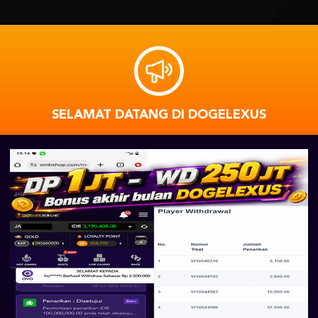
SELAMAT DATANG DI DOGELEXUS
Fat Panda adalah 
impact! Dirancang buat 
ketebak. Dengan energi 
menang besar—Fat Pan