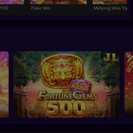
2500
Poker Win
Mahjong Wins Triple