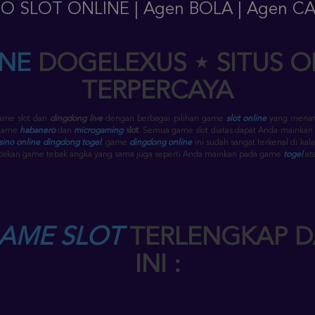
O SLOT ONLINE | Agen BOLA | Agen CA
INE
DOGELEXUS
⋆
SITUS 
TERPERCAYA
ame slot dan
dingdong live
dengan berbagai pilihan game
slot online
yang menarik
 game
habanero
dan
microgaming
slot
. Semua game slot diatas dapat Anda mainkan
sino online
dingdong togel
. game
dingdong online
ini sudah sangat terkenal di k
upakan game tebak angka yang sama juga seperti Anda mainkan pada game
togel
at
AME SLOT
TERLENGKAP D
INI :