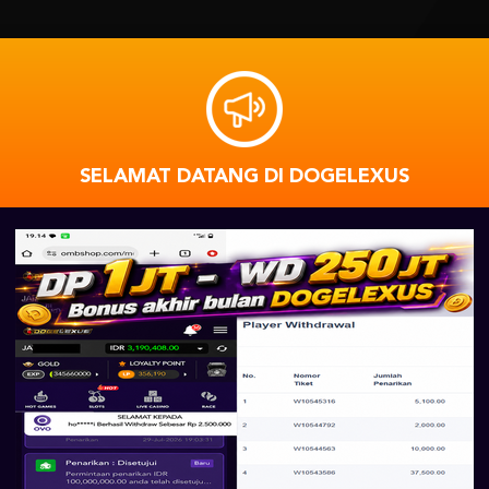
SELAMAT DATANG DI DOGELEXUS
Fat Panda adalah 
impact! Dirancang buat 
ketebak. Dengan energi 
menang besar—Fat Pan