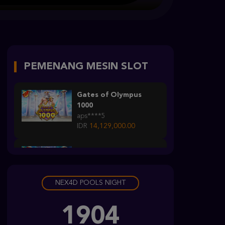
PEMENANG MESIN SLOT
Gates of Olympus
1000
aps****5
IDR
14,129,000.00
Gates of Olympus
Way of Ninja
FORTUNE GARUDA 500
1000
aps****5
IDR
6,904,000.00
NEX4D POOLS NIGHT
Sweet Bonanza 2500
1904
m***3