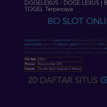
DOGELEXUS - DOGE LEXUS | B
TOGEL Terpercaya
BO SLOT ONL
dogelexus
adalah situs
game online
terpercaya dengan fokus g
pragmaticplay
, game slot
playtech
,
pgsoft
slot online
, slot
CQ9
,
slot online yang terkenal, Anda juga dapat bermain game live
ca
Indonesia yang telah mengenal game ini. Karena game ini mer
Win Rate :
98% ⚡
Promosi :
Newmember 20%
Deposit :
Transfer Bank, Pulsa dan E-Money
20 DAFTAR SITUS
G