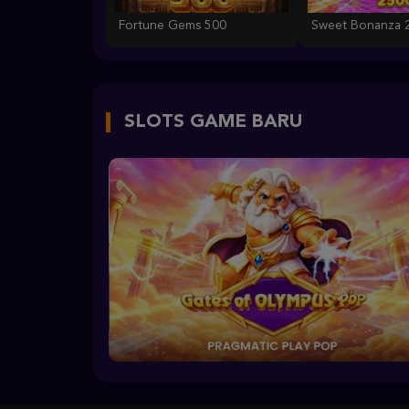
Fortune Gems 500
Sweet Bonanza 
SLOTS GAME BARU