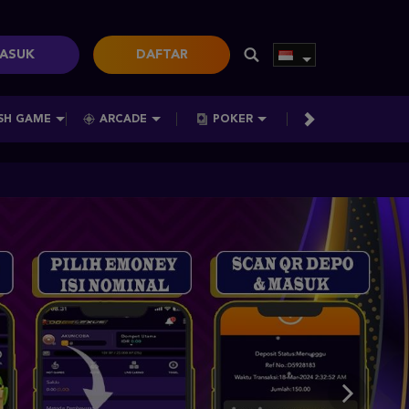
ASUK
DAFTAR
SH GAME
ARCADE
POKER
E-SPORTS