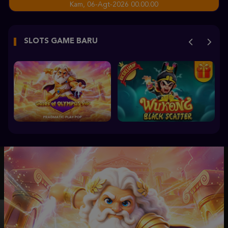
Gates of Olympus 1000
Kam, 06-Agt-2026 00.00.00
lu****7
IDR
4,863,400.00
SLOTS GAME BARU
Sweet Bonanza 2500
m***3
IDR
4,199,670.00
Mahjong Wins 3 – Black Scatter
p****3
IDR
4,106,000.00
Sweet Bonanza 2500
m***3
IDR
4,031,800.00
Mahjong Wins 3 – Black Scatter
p****3
IDR
3,825,000.00