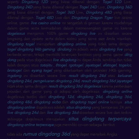
seperti
Dingdong 12D
yang biasa dikenal dengan
Togel 12D
Live,
Dingdong 24D
yang biasa dikenal dengan
Togel 24D
Live,
Dingdong 36D
yang biasa dikenal dengan
Togel 36D
Live,
Dingdong 48D
yang biasa
dikenal dengan
Togel 48D
Live dan
Dingdong Dragon Tiger
live casino
online. game
live casino online
ini sangatlah di gemari karena mudahnya
dalam game serta kemudahan dalam memenangkan game ini karena
dogelexus
menjamin 100% game
dingdong live
ini disiarkan secara
langsung dan update serta dalam waktu yang sama saat Anda mainkan.
dingdong togel
merupakan
dingdong online
yang tidak sama dengan
togel dingdong
hkb gaming
.
dindong
ini adalah versi
dingdong live
yang
berbeda server, tetapi memiliki keseruan bermain yang sama. game
ding
dong
pada situs dogelexus
live dingdong
ini dapat Anda sanding dan tidak
kalah dengan situs
totojitu
,
8togel
,
rgotogel
,
jayatogel
,
afatogel
,
togelcc
,
brotogel
dan
eyang togel
yang dikeluarkan oleh provider HKB gaming.
ingdong
ini disiarkan secara live
result dingdong 24d
atau
keluaran
dingdong 24d
,
pengeluaran dingdong 24d
,
result dingdong 36d jayatogel
tidak akan sama dengan
result dingdong 36d dogelexus
karena perbedaan
provider dari game yang di adopsi oleh dogelexus.
dingdong online
dogelexus terdiri dari
dingdong 12d
,
dingdong 24d
,
dingdong 36d
,
dingdong 48d
,
dingdong sicbo
dan
dingdong togel online
lainnya.
situs
dingdong online
dogelexus adalah
situs dingdong
yang beroperasi 24 jam.
live dingdong 24d
dan
live dingdong 36d
disiarkan secara live dan terkini
situs dingdong terpercaya
sehingga dogelexus merupakan
.
dingdong online terpercaya
juga memiliki ciri-ciri sebagai berikut :
rumus dingdong 36d
tidak ada
yang dapat menebak Angka