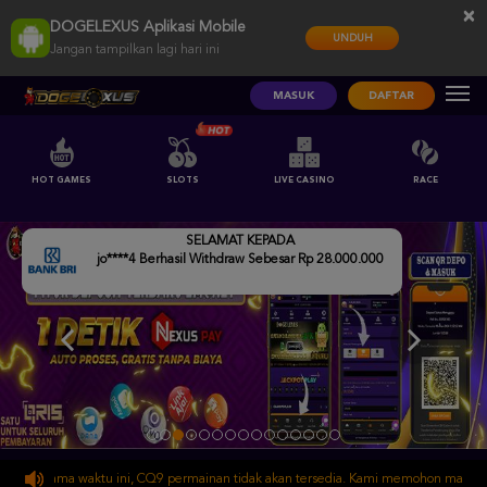
×
DOGELEXUS Aplikasi Mobile
UNDUH
Jangan tampilkan lagi hari ini
MASUK
DAFTAR
HOT GAMES
SLOTS
LIVE CASINO
RACE
SELAMAT KEPADA
jo****4 Berhasil Withdraw Sebesar Rp 28.000.000
elama waktu ini, CQ9 permainan tidak akan tersedia. Kami memohon maaf atas ket