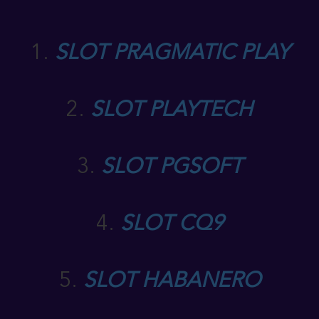
1.
SLOT PRAGMATIC PLAY
2.
SLOT PLAYTECH
3.
SLOT PGSOFT
4.
SLOT CQ9
5.
SLOT HABANERO