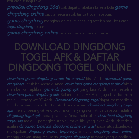
keluaran selanjutnya.
prediksi dingdong 36d
game
tidak dapat dilakukan karena bola
dingdong online
diputar secara acak tanpa tipuan apapun.
game dingdong
menghasilan result langsung setelah hasil keluaran
togel dingdong
keluar.
game dingdong online
disiarkan secara live dan terkini.
DOWNLOAD DINGDONG
TOGEL APK & DAFTAR
DINGDONG TOGEL ONLINE
download game dingdong untuk hp android
bisa Anda
download game
dingdong
untuk hp Android Anda.
download game dingdong android
akan
memberikan aplikasi
game dingdong apk
yang bisa Anda install setelah
download game dingdong apk
. Selain melalui HP, Anda juga bisa bermain
melalui perangkat PC Anda.
Download dingdong togel
dapat memberikan
2 aplikasi yang berbeda. Jika Anda melakukan
download dingdong togel
apk
melalui perangkat Android, maka file yang akan Anda dapatkan adalah
dingdong togel apk
. sedangkan jika Anda melakukan
download dingdong
togel ios
melalui perangkat Apple, maka file yang akan Anda dapatkan
adalah
dingdong togel ios
.
dingdong online uang asli
pada situs dogelexus
merupakan
dingdong online terpercaya
dimana
dingdong koin online
menggunakan uang Asli serta
jackpot dingdong
terbesar yang diberikan.