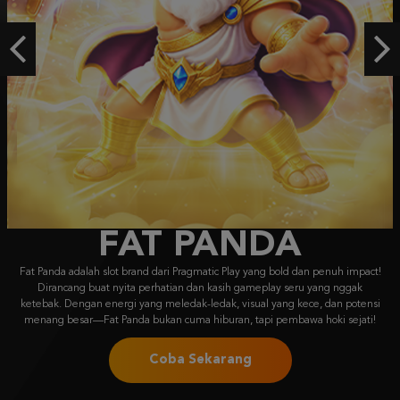
Gates of Olympus 1000
gond****n
IDR
3,749,240.00
Previous
Ne
Sweet Bonanza 2500
m***3
IDR
3,476,000.00
FAT PANDA
Fat Panda adalah slot brand dari Pragmatic Play yang bold dan penuh impact!
Dirancang buat nyita perhatian dan kasih gameplay seru yang nggak
ketebak. Dengan energi yang meledak-ledak, visual yang kece, dan potensi
menang besar—Fat Panda bukan cuma hiburan, tapi pembawa hoki sejati!
Coba Sekarang