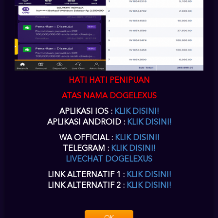
joker123
.
slot88 daftar
akun slot online
dengan proses yang cepat dapat
Anda terima sesaat setelah
daftar joker777
selesai Anda isikan datanya
dengan lengkap.
slot88 daftar
hanya membutuhkan waktu beberapa menit
untuk pengisian form
daftar joker888
disitus
joker 123
atau
slot88
sebagai
joker game
terpercaya.
slot88 online
,
joker888
,
joker123
,
jokergaming
,
joker1788
,
joker8868
,
joker777
,
joker688
sebagai alternatif
joker slot
pada
situs dogelexus
joker gaming
.
DOWNLOAD SLOT88 APK
HATI HATI PENIPUAN
SLOT SLOT88 LOGIN VERSI
ATAS NAMA DOGELEXUS
TERBARU
APLIKASI IOS :
KLIK DISINI!
APLIKASI ANDROID :
KLIK DISINI!
joker download
Setelah Anda melakukan
pendaftaran akun slot88
di
dogelexus, maka selanjutnya Anda dapat melakukan
download slot88
apk,
WA OFFICIAL :
KLIK DISINI!
aplikasi
slot88 apk
android dogelexus ini mendukung Anda dalam bermain
TELEGRAM :
KLIK DISINI!
melalui perangkat mobile smartphone Anda. Baik melalui PC atau mobile
LIVECHAT DOGELEXUS
dimana saja dan kapan saja dapat Anda mainkan semua game yang ada di
slot dogelexus ini.
slot88 download
dapat Anda
download aplikasi joker
LINK ALTERNATIF 1 :
KLIK DISINI!
123
melalui Android dan IOS.
slot88 download apk
bisa langsung diinstal
setelah Anda
download aplikasi slot88
nya.
download joker 123
lebih baik
LINK ALTERNATIF 2 :
KLIK DISINI!
segera Anda download setelah
daftar akun slot88
sehingga lebih
memudahkan Anda untuk
login slot88
.
download slot88
ini terletak pada
menu daftar
slot88 apk download
yang ada pada kanan menu utama pada
situs
dogelexus slot online
ini.
slot88 android download
untuk perangkat