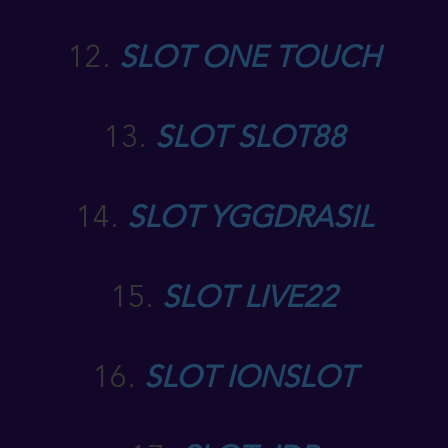
12.
SLOT ONE TOUCH
13.
SLOT SLOT88
14.
SLOT YGGDRASIL
15.
SLOT LIVE22
16.
SLOT IONSLOT