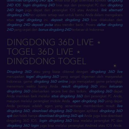
download dingdong 24D apk
, Anda bisa juga download aplikasi
dingdong
24D IOS
.
login dingdong 24D
bisa saja dari perangkat PC dan
dingdong
24D login
juga dapat dari perangkat IOS atau Android.
link alternatif
dingdong 24D
ter update setiap saat untuk bantu Anda dalam mengakses
situs
togel dingdong
ini.
deposit dingdong 24D
bisa dilakukan dari
dingdong 24D deposit pulsa
atau transfer bank. Proses
daftar dingdong
24D
yang cepat dan
bonus dingdong 24D
terbesar di Indonesia
DINGDONG 36D LIVE ⋆
TOGEL 36D LIVE ⋆
DINGDONG TOGEL
Dingdong 36D
atau yang biasa dikenal dengan
dingdong 36D live
merupakan
togel dingdong 36D
yang sangat digemari oleh masyarakat
Indonesia. game
dingdong 36D online
juga merupakan game pelengkap
menemani waktu luang Anda.
result dingdong 36D
atau
keluaran
dingdong 36D
dikeluarkan secara live dan terkini.
dingdong 36D
dapat
Anda mainkan baik melalui
situs dingdong 36D
dari perangkat PC Anda,
maupun melalui perangkat mobile Anda.
agen dingdong 36D
yang dapat
Anda percayai adalah agen yang senantiasa memberikan result
live
dingdong 36D
,
download dingdong 36D
dengan aplikasi
dingdong 36D
apk
dan tidak hanya
download dingdong 36D apk
Anda juga bisa download
dingdong 36D IOS.
login dingdong 36D
bisa melalui perangkat PC dan
dingdong 36D login
juga bisa melalui perangkat Android atau IOS Anda.