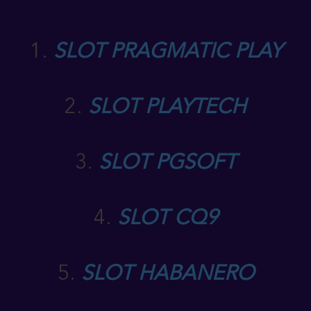
1.
SLOT PRAGMATIC PLAY
2.
SLOT PLAYTECH
3.
SLOT PGSOFT
4.
SLOT CQ9
5.
SLOT HABANERO