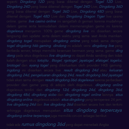
seperti
Dingdong 12D
yang biasa dikenal dengan
Togel 12D
Live,
Dingdong 24D
yang biasa dikenal dengan
Togel 24D
Live,
Dingdong 36D
yang biasa dikenal dengan
Togel 36D
Live,
Dingdong 48D
yang biasa
dikenal dengan
Togel 48D
Live dan
Dingdong Dragon Tiger
live casino
online. game
live casino online
ini sangatlah di gemari karena mudahnya
dalam game serta kemudahan dalam memenangkan game ini karena
dogelexus
menjamin 100% game
dingdong live
ini disiarkan secara
langsung dan update serta dalam waktu yang sama saat Anda mainkan.
dingdong togel
merupakan
dingdong online
yang tidak sama dengan
togel dingdong
hkb gaming
.
dindong
ini adalah versi
dingdong live
yang
berbeda server, tetapi memiliki keseruan bermain yang sama. game
ding
dong
pada situs dogelexus
live dingdong
ini dapat Anda sanding dan tidak
kalah dengan situs
totojitu
,
8togel
,
rgotogel
,
jayatogel
,
afatogel
,
togelcc
,
brotogel
dan
eyang togel
yang dikeluarkan oleh provider HKB gaming.
ingdong
ini disiarkan secara live
result dingdong 24d
atau
keluaran
dingdong 24d
,
pengeluaran dingdong 24d
,
result dingdong 36d jayatogel
tidak akan sama dengan
result dingdong 36d dogelexus
karena perbedaan
provider dari game yang di adopsi oleh dogelexus.
dingdong online
dogelexus terdiri dari
dingdong 12d
,
dingdong 24d
,
dingdong 36d
,
dingdong 48d
,
dingdong sicbo
dan
dingdong togel online
lainnya.
situs
dingdong online
dogelexus adalah
situs dingdong
yang beroperasi 24 jam.
live dingdong 24d
dan
live dingdong 36d
disiarkan secara live dan terkini
situs dingdong terpercaya
sehingga dogelexus merupakan
.
dingdong online terpercaya
juga memiliki ciri-ciri sebagai berikut :
rumus dingdong 36d
tidak ada
yang dapat menebak Angka