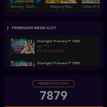
Wukong - Black Scatter
Mahjong Ways
PEMENANG MESIN SLOT
Starlight Princess™ 1000
ag****8
IDR
16,518,400.00
Starlight Princess™ 1000
ag****8
IDR
9,791,000.00
NEX4D POOLS DAY
Gates of Olympus Super Scatter
h****4
7879
IDR
9,312,000.00