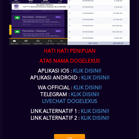
joker123
.
slot88 daftar
akun slot online
dengan proses yang cepat dapat
Anda terima sesaat setelah
daftar joker777
selesai Anda isikan datanya
dengan lengkap.
slot88 daftar
hanya membutuhkan waktu beberapa menit
untuk pengisian form
daftar joker888
disitus
joker 123
atau
slot88
sebagai
joker game
terpercaya.
slot88 online
,
joker888
,
joker123
,
jokergaming
,
joker1788
,
joker8868
,
joker777
,
joker688
sebagai alternatif
joker slot
pada
situs dogelexus
joker gaming
.
DOWNLOAD SLOT88 APK
HATI HATI PENIPUAN
SLOT SLOT88 LOGIN VERSI
ATAS NAMA DOGELEXUS
TERBARU
APLIKASI IOS :
KLIK DISINI!
APLIKASI ANDROID :
KLIK DISINI!
joker download
Setelah Anda melakukan
pendaftaran akun slot88
di
dogelexus, maka selanjutnya Anda dapat melakukan
download slot88
apk,
WA OFFICIAL :
KLIK DISINI!
aplikasi
slot88 apk
android dogelexus ini mendukung Anda dalam bermain
TELEGRAM :
KLIK DISINI!
melalui perangkat mobile smartphone Anda. Baik melalui PC atau mobile
LIVECHAT DOGELEXUS
dimana saja dan kapan saja dapat Anda mainkan semua game yang ada di
slot dogelexus ini.
slot88 download
dapat Anda
download aplikasi joker
LINK ALTERNATIF 1 :
KLIK DISINI!
123
melalui Android dan IOS.
slot88 download apk
bisa langsung diinstal
setelah Anda
download aplikasi slot88
nya.
download joker 123
lebih baik
LINK ALTERNATIF 2 :
KLIK DISINI!
segera Anda download setelah
daftar akun slot88
sehingga lebih
memudahkan Anda untuk
login slot88
.
download slot88
ini terletak pada
menu daftar
slot88 apk download
yang ada pada kanan menu utama pada
situs
dogelexus slot online
ini.
slot88 android download
untuk perangkat