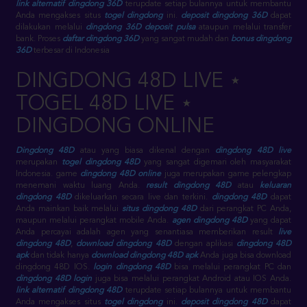
link alternatif dingdong 36D
terupdate setiap bulannya untuk membantu
Anda mengakses situs
togel dingdong
ini.
deposit dingdong 36D
dapat
dilakukan melalui
dingdong 36D deposit pulsa
ataupun melalui transfer
bank. Proses
daftar dingdong 36D
yang sangat mudah dan
bonus dingdong
36D
terbesar di Indonesia
DINGDONG 48D LIVE ⋆
TOGEL 48D LIVE ⋆
DINGDONG ONLINE
Dingdong 48D
atau yang biasa dikenal dengan
dingdong 48D live
merupakan
togel dingdong 48D
yang sangat digemari oleh masyarakat
Indonesia. game
dingdong 48D online
juga merupakan game pelengkap
menemani waktu luang Anda.
result dingdong 48D
atau
keluaran
dingdong 48D
dikeluarkan secara live dan terkini.
dingdong 48D
dapat
Anda mainkan baik melalui
situs dingdong 48D
dari perangkat PC Anda,
maupun melalui perangkat mobile Anda.
agen dingdong 48D
yang dapat
Anda percayai adalah agen yang senantiasa memberikan result
live
dingdong 48D
,
download dingdong 48D
dengan aplikasi
dingdong 48D
apk
dan tidak hanya
download dingdong 48D apk
Anda juga bisa download
dingdong 48D IOS.
login dingdong 48D
bisa melalui perangkat PC dan
dingdong 48D login
juga bisa melalui perangkat Android atau IOS Anda.
link alternatif dingdong 48D
terupdate setiap bulannya untuk membantu
Anda mengakses situs
togel dingdong
ini.
deposit dingdong 48D
dapat