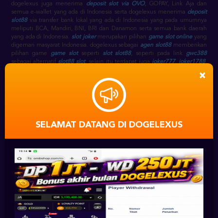
dogelexus juga menerima
deposit slot via OVO
, GOPAY, Link Aja dan
semua e-wallet yang ada di Indonesia serta dogelexus menerima
deposit
slot88
via transfer bank lokal yang ada di Indonesia yang pada umumnya
meliputi BCA, Mandiri, BNI, BRI dan Danamon serta semua bank daerah
yang ada di Indonesia.
slot joker
merupakan pilihan
game slot online
yang
digemari masyarat Indonesia. dogelexus sebagai
agen slot88
memberikan
pilihan game
game slot
seperti
slot slot88
, seperti pada link
gwc388
sebagai alternatif
slot88 slot
, selain itu terdapat juga
joker777
,
joker1788
,
joker8868
,
joker888
,
joker688
,
joker slot
sebagai link alternatif
joker
×
gaming
slot.
slot88 game
sebagai
agen slot88 terpercaya
menyediakan
slot
game joker
.
slot88 online
berjalan selama 24 jam setiap harinya, sehingga
dogelexus slot online
sebagai
agen slot slot88
juga online 24 jam pada
game
slot88 casino
.
DAFTAR SLOT88
⋆
AKUN
SELAMAT DATANG DI DOGELEXUS
SLOT ONLINE JOKER123
SLOT
daftar slot88
di dogelexus
situs online slot
untuk akun
slot88
bisa Anda
lakukan pada menu
daftar slot88 slot
yang ada diatas kanan pada situs
daftar joker gaming
ini.
situs slot88
telah berkerja sama dengan
doge lexus
slot online
menyediakan
game joker
.
daftar akun joker gaming
harus Anda
lengkapi agar
situs slot88
dapat memberikan Anda
userid slot88
disaat
Anda
daftar joker123
di
www joker123
sebagai situs alternatif
login