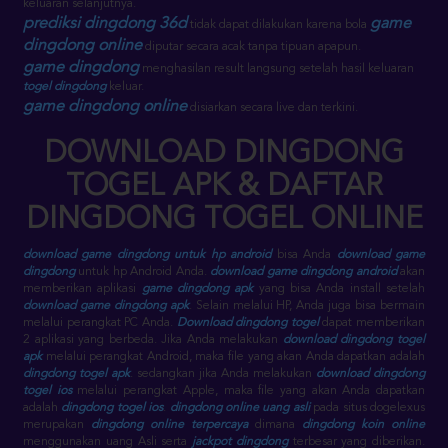
keluaran selanjutnya.
prediksi dingdong 36d
game
tidak dapat dilakukan karena bola
dingdong online
diputar secara acak tanpa tipuan apapun.
game dingdong
menghasilan result langsung setelah hasil keluaran
togel dingdong
keluar.
game dingdong online
disiarkan secara live dan terkini.
DOWNLOAD DINGDONG
TOGEL APK & DAFTAR
DINGDONG TOGEL ONLINE
download game dingdong untuk hp android
bisa Anda
download game
dingdong
untuk hp Android Anda.
download game dingdong android
akan
memberikan aplikasi
game dingdong apk
yang bisa Anda install setelah
download game dingdong apk
. Selain melalui HP, Anda juga bisa bermain
melalui perangkat PC Anda.
Download dingdong togel
dapat memberikan
2 aplikasi yang berbeda. Jika Anda melakukan
download dingdong togel
apk
melalui perangkat Android, maka file yang akan Anda dapatkan adalah
dingdong togel apk
. sedangkan jika Anda melakukan
download dingdong
togel ios
melalui perangkat Apple, maka file yang akan Anda dapatkan
adalah
dingdong togel ios
.
dingdong online uang asli
pada situs dogelexus
merupakan
dingdong online terpercaya
dimana
dingdong koin online
menggunakan uang Asli serta
jackpot dingdong
terbesar yang diberikan.