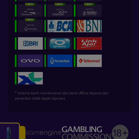
* Selama bank maintenance dan bank offline deposit dan
penarikan tidak dapat diproses