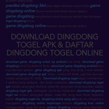
keluaran selanjutnya.
prediksi dingdong 36d
game
tidak dapat dilakukan karena bola
dingdong online
diputar secara acak tanpa tipuan apapun.
game dingdong
menghasilan result langsung setelah hasil keluaran
togel dingdong
keluar.
game dingdong online
disiarkan secara live dan terkini.
DOWNLOAD DINGDONG
TOGEL APK & DAFTAR
DINGDONG TOGEL ONLINE
download game dingdong untuk hp android
bisa Anda
download game
dingdong
untuk hp Android Anda.
download game dingdong android
akan
memberikan aplikasi
game dingdong apk
yang bisa Anda install setelah
download game dingdong apk
. Selain melalui HP, Anda juga bisa bermain
melalui perangkat PC Anda.
Download dingdong togel
dapat memberikan
2 aplikasi yang berbeda. Jika Anda melakukan
download dingdong togel
apk
melalui perangkat Android, maka file yang akan Anda dapatkan adalah
dingdong togel apk
. sedangkan jika Anda melakukan
download dingdong
togel ios
melalui perangkat Apple, maka file yang akan Anda dapatkan
adalah
dingdong togel ios
.
dingdong online uang asli
pada situs dogelexus
merupakan
dingdong online terpercaya
dimana
dingdong koin online
menggunakan uang Asli serta
jackpot dingdong
terbesar yang diberikan.