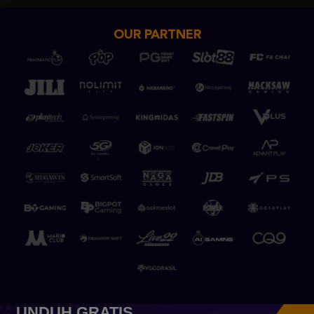
OUR PARTNER
UNDUH GRATIS