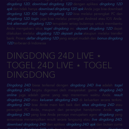
dingdong 12D
,
download dingdong 12D
dengan aplikasi
dingdong 12D
apk
dan tidak hanya
download dingdong 12D apk
Anda juga bisa download
dingdong 12D IOS
.
login dingdong 12D
bisa melalui perangkat PC dan
dingdong 12D login
juga bisa melalui perangkat Android atau IOS Anda.
link alternatif dingdong 12D
terupdate setiap bulannya untuk membantu
Anda mengakses situs
togel dingdong
ini.
deposit dingdong 12D
dapat
dilakukan melalui
dingdong 12D deposit pulsa
ataupun melalui transfer
bank. Proses
daftar dingdong 12D
yang sangat mudah dan
bonus dingdong
12D
terbesar di Indonesia
DINGDONG 24D LIVE ⋆
TOGEL 24D LIVE ⋆ TOGEL
DINGDONG
Dingdong 24D
biasa terkenal dengan
dingdong 24D live
adalah
togel
dingdong 24D
begitu digemari oleh masyarakat. game
dingdong 24D
online
juga adalah game yang siap menemani waktu Anda.
result
dingdong 24D
atau
keluaran dingdong 24D
di keluarkan secara terkini.
dingdong 24D
bisa Anda main kan baik dari
situs dingdong 24D
atau
perangkat PC Anda, maupun dari perangkat handphone Anda.
agen
dingdong 24D
yang bisa Anda percaya merupakan agen
dingdong
yang
senantiasa menampilkan result secara langsung atau
live dingdong 24D
,
download dingdong 24D
dari aplikasi
dingdong 24D apk
dan bukan cuma