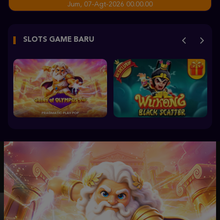
Starlight Princess™ 1000
Jum, 07-Agt-2026 00.00.00
ag****8
IDR
12,933,600.00
SLOTS GAME BARU
Starlight Princess™ 1000
ag****8
IDR
9,791,000.00
Gates of Olympus Super Scatter
h****4
IDR
9,329,000.00
Mahjong Wins 3 – Black Scatter
res****s
IDR
8,386,000.00
Starlight Princess™ 1000
ag****8
IDR
8,296,800.00