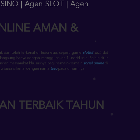
SINO | Agen SLOT | Agen
ONLINE AMAN &
 dan telah terkenal di Indonesia, seperti game
slot88
slot
, slot
 langsung hanya dengan menggunakan 1 userid saja.
Selain situs
alangan masyarakat khususnya bagi pemain-pemain
togel online
di
au biasa dikenal dengan nama
toto
pada umumnya.
AN TERBAIK TAHUN