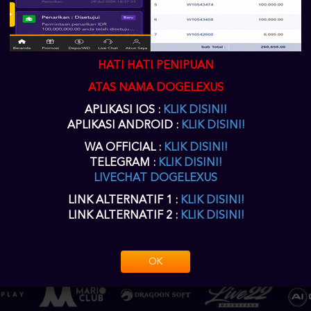
HATI HATI PENIPUAN
ATAS NAMA DOGELEXUS
APLIKASI IOS :
KLIK DISINI!
APLIKASI ANDROID :
KLIK DISINI!
OUR PARTNER
WA OFFICIAL :
KLIK DISINI!
TELEGRAM :
KLIK DISINI!
LIVECHAT DOGELEXUS
LINK ALTERNATIF 1 :
KLIK DISINI!
LINK ALTERNATIF 2 :
KLIK DISINI!
OK