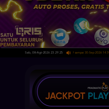
Sab, 08-Agt-2026 23.29.25
 Virtual Sports pada 30-Jun-2026 dari 14.59.59 sampai 30-Sep-2026 14.59.59. Sela
JACKPOT
PLAY