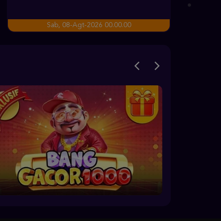
Sugar Rush 1000
Kpop Hunter Zeus
Duck Hunters
ag****8
Sab, 08-Agt-2026 00.00.00
IDR
12,998,000.00
Gates of Olympus Super
Scatter
h****4
IDR
11,362,800.00
Sugar Rush 1000
ag****8
IDR
10,299,200.00
Sugar Rush 1000
ag****8
IDR
6,882,000.00
Sugar Rush 1000
ag****8