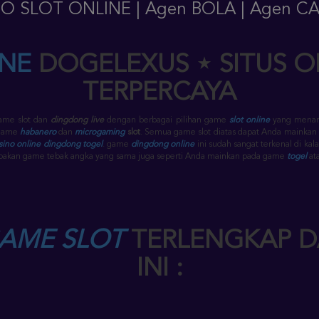
O SLOT ONLINE | Agen BOLA | Agen CA
INE
DOGELEXUS
⋆
SITUS 
TERPERCAYA
ame slot dan
dingdong live
dengan berbagai pilihan game
slot online
yang menarik
 game
habanero
dan
microgaming
slot
. Semua game slot diatas dapat Anda mainkan
sino online
dingdong togel
. game
dingdong online
ini sudah sangat terkenal di k
upakan game tebak angka yang sama juga seperti Anda mainkan pada game
togel
at
AME SLOT
TERLENGKAP D
INI :