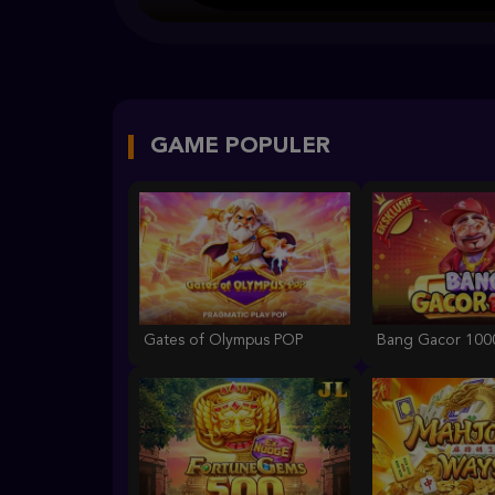
GAME POPULER
Gates of Olympus POP
Bang Gacor 100