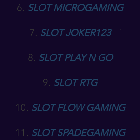
6.
SLOT MICROGAMING
7.
SLOT JOKER123
8.
SLOT PLAY N GO
9.
SLOT RTG
10.
SLOT FLOW GAMING
11.
SLOT SPADEGAMING