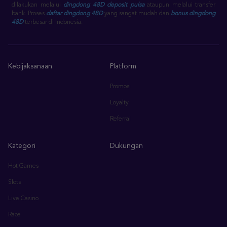
dilakukan melalui
dingdong 48D deposit pulsa
ataupun melalui transfer
bank. Proses
daftar dingdong 48D
yang sangat mudah dan
bonus dingdong
48D
terbesar di Indonesia.
Kebijaksanaan
Platform
Promosi
Loyalty
Referral
Kategori
Dukungan
Hot Games
Slots
Live Casino
Race