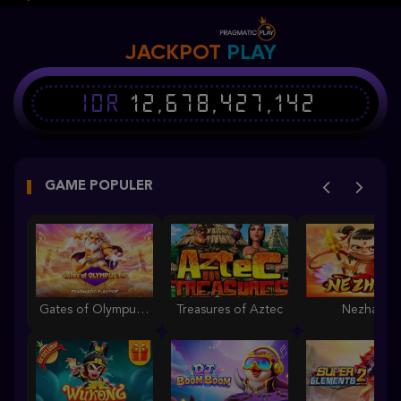
JACKPOT
PLAY
IDR
12,678,427,142
GAME POPULER
Gates of Olympus POP
Treasures of Aztec
Nezha 2