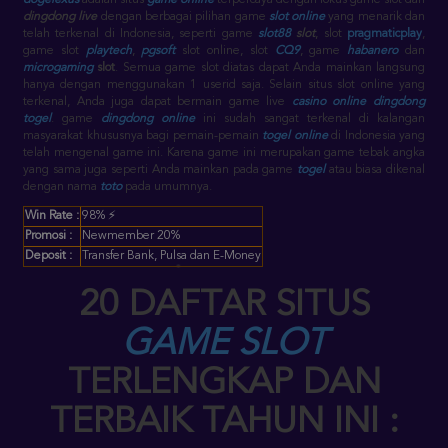
dogelexus
adalah situs
game online
terpercaya dengan fokus game slot dan
dingdong live
dengan berbagai pilihan game
slot online
yang menarik dan
telah terkenal di Indonesia, seperti game
slot88
slot
, slot
pragmaticplay
,
game slot
playtech
,
pgsoft
slot online
, slot
CQ9
, game
habanero
dan
microgaming
slot
. Semua game slot diatas dapat Anda mainkan langsung
hanya dengan menggunakan 1 userid saja.
Selain situs slot online yang
terkenal, Anda juga dapat bermain game live
casino online
dingdong
togel
. game
dingdong online
ini sudah sangat terkenal di kalangan
masyarakat khususnya bagi pemain-pemain
togel online
di Indonesia yang
telah mengenal game ini. Karena game ini merupakan game tebak angka
yang sama juga seperti Anda mainkan pada game
togel
atau biasa dikenal
dengan nama
toto
pada umumnya.
Win Rate :
98% ⚡
Promosi :
Newmember 20%
Deposit :
Transfer Bank, Pulsa dan E-Money
20 DAFTAR SITUS
GAME SLOT
TERLENGKAP DAN
TERBAIK TAHUN INI :