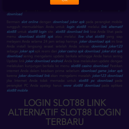
OK
Android dengan
slot88 apk
sebagai aplikasinya atau
joker download ios
untuk perangkat Apple dengan
slot88 ios
sebagai apps resmi
joker 123 apk
download
.
Bermain
slot online
dengan
download joker apk
pada perangkat mobile
sungguh memudahkan Anda untuk
login slot88
melalui
link alternatif
slot88
untuk
slot88 login
site.
slot88 download link
bisa Anda lihat pada
menu
download slot88 apk
atau melalui
live chat slot88
yang siap
melayani Anda selama 24 jam setiap harinya.
joker download apk
ini bisa
Anda install langsung sesaat setelah Anda selesai
download joker123
sebagai
joker apk
apk resmi dari
joker casino apk download
.
joker slot apk
download
sering mengalami update berkala sehingga Anda harus sering
Update link
joker download android
. Anda bisa melakukan update dengan
melakukan kunjungan berkala ke menu
slot88 casino download
. Pastikan
internet Anda dalam keadaan prima sebelum
download game joker apk
karena
joker download link
akan mengalami masalah
joker123 download
jika Internet Anda tidak memadai untuk
slot88 pc download
pada
perangkat PC Anda apalagi harus
www slot88 download
pada aplikasi
slot88 mobile
.
LOGIN SLOT88 LINK
ALTERNATIF SLOT88 LOGIN
TERBARU