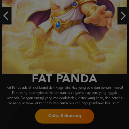
Starlight Princess Super Scatter
jay****1
IDR
2,350,800.00
Previous
Ne
Starlight Princess Super Scatter
jay****1
IDR
2,319,300.00
FAT PANDA
Fat Panda adalah slot brand dari Pragmatic Play yang bold dan penuh impact!
Dirancang buat nyita perhatian dan kasih gameplay seru yang nggak
ketebak. Dengan energi yang meledak-ledak, visual yang kece, dan potensi
menang besar—Fat Panda bukan cuma hiburan, tapi pembawa hoki sejati!
Coba Sekarang