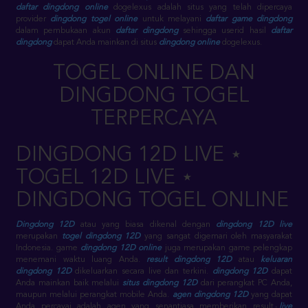
daftar dingdong online
dogelexus adalah situs yang telah dipercaya
provider
dingdong togel online
untuk melayani
daftar game dingdong
dalam pembukaan akun
daftar dingdong
sehingga userid hasil
daftar
dingdong
dapat Anda mainkan di situs
dingdong online
dogelexus.
TOGEL ONLINE DAN
DINGDONG TOGEL
TERPERCAYA
DINGDONG 12D LIVE ⋆
TOGEL 12D LIVE ⋆
DINGDONG TOGEL ONLINE
Dingdong 12D
atau yang biasa dikenal dengan
dingdong 12D live
merupakan
togel dingdong 12D
yang sangat digemari oleh masyarakat
Indonesia. game
dingdong 12D online
juga merupakan game pelengkap
menemani waktu luang Anda.
result dingdong 12D
atau
keluaran
dingdong 12D
dikeluarkan secara live dan terkini.
dingdong 12D
dapat
Anda mainkan baik melalui
situs dingdong 12D
dari perangkat PC Anda,
maupun melalui perangkat mobile Anda.
agen dingdong 12D
yang dapat
Anda percayai adalah agen yang senantiasa memberikan result
live