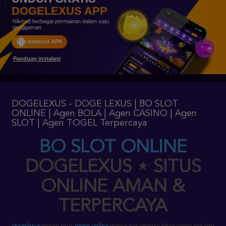
DOGELEXUS APP
Nikmati berbagai permainan dalam satu
genggaman
Android APK
Panduan instalasi
DOGELEXUS - DOGE LEXUS | BO SLOT
ONLINE | Agen BOLA | Agen CASINO | Agen
SLOT | Agen TOGEL Terpercaya
BO SLOT ONLINE
DOGELEXUS
⋆
SITUS
ONLINE AMAN &
TERPERCAYA