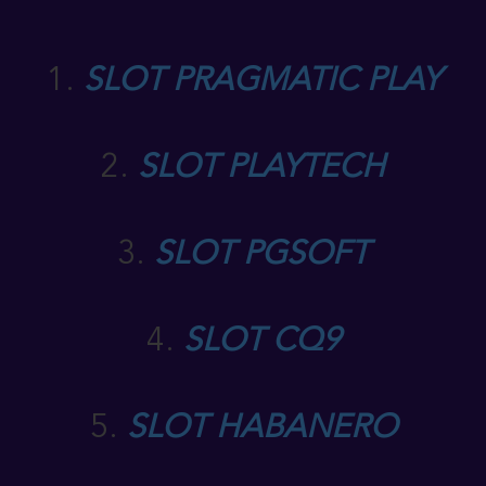
1.
SLOT PRAGMATIC PLAY
2.
SLOT PLAYTECH
3.
SLOT PGSOFT
4.
SLOT CQ9
5.
SLOT HABANERO