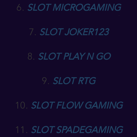
6.
SLOT MICROGAMING
7.
SLOT JOKER123
8.
SLOT PLAY N GO
9.
SLOT RTG
10.
SLOT FLOW GAMING
11.
SLOT SPADEGAMING