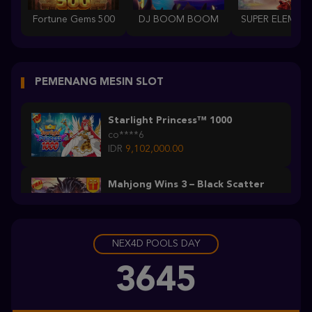
Fortune Gems 500
DJ BOOM BOOM
PEMENANG MESIN SLOT
Starlight Princess™ 1000
co****6
IDR
9,102,000.00
Mahjong Wins 3 – Black Scatter
p****3
IDR
8,059,000.00
NEX4D POOLS DAY
Mahjong Wins 3 – Black Scatter
p****3
3645
IDR
4,106,000.00