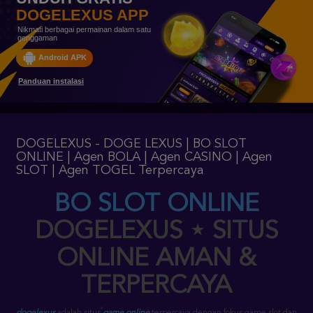
DOGELEXUS APP
Nikmati berbagai permainan dalam satu
genggaman
Android APK
Panduan instalasi
DOGELEXUS - DOGE LEXUS | BO SLOT
ONLINE | Agen BOLA | Agen CASINO | Agen
SLOT | Agen TOGEL Terpercaya
BO SLOT ONLINE
DOGELEXUS
⋆
SITUS
ONLINE AMAN &
TERPERCAYA