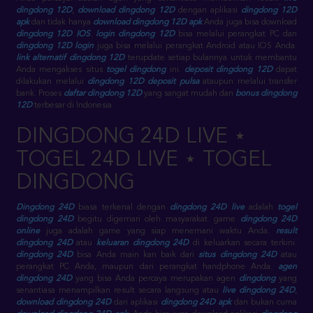
dingdong 12D
,
download dingdong 12D
dengan aplikasi
dingdong 12D
apk
dan tidak hanya
download dingdong 12D apk
Anda juga bisa download
dingdong 12D IOS
.
login dingdong 12D
bisa melalui perangkat PC dan
dingdong 12D login
juga bisa melalui perangkat Android atau IOS Anda.
link alternatif dingdong 12D
terupdate setiap bulannya untuk membantu
Anda mengakses situs
togel dingdong
ini.
deposit dingdong 12D
dapat
dilakukan melalui
dingdong 12D deposit pulsa
ataupun melalui transfer
bank. Proses
daftar dingdong 12D
yang sangat mudah dan
bonus dingdong
12D
terbesar di Indonesia
DINGDONG 24D LIVE ⋆
TOGEL 24D LIVE ⋆ TOGEL
DINGDONG
Dingdong 24D
biasa terkenal dengan
dingdong 24D live
adalah
togel
dingdong 24D
begitu digemari oleh masyarakat. game
dingdong 24D
online
juga adalah game yang siap menemani waktu Anda.
result
dingdong 24D
atau
keluaran dingdong 24D
di keluarkan secara terkini.
dingdong 24D
bisa Anda main kan baik dari
situs dingdong 24D
atau
perangkat PC Anda, maupun dari perangkat handphone Anda.
agen
dingdong 24D
yang bisa Anda percaya merupakan agen
dingdong
yang
senantiasa menampilkan result secara langsung atau
live dingdong 24D
,
download dingdong 24D
dari aplikasi
dingdong 24D apk
dan bukan cuma