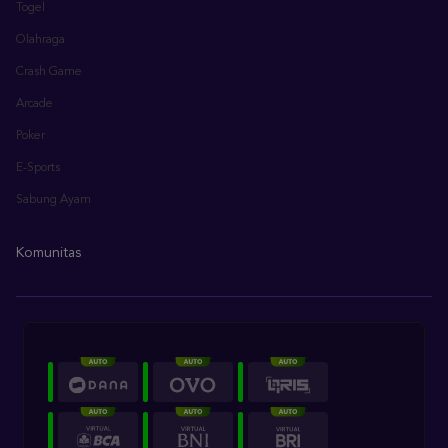
Togel
Olahraga
Crash Game
Arcade
Poker
E-Sports
Sabung Ayam
Komunitas