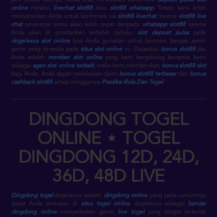
jam setiap harinya. Anda bisa melakukan konfirmasi
deposit pulsa slot
online
melalui
livechat slot88
atau
slot88 whatsapp
. Tetapi kami lebih
menyarankan Anda untuk konfirmasi via
slot88 livechat
, karena
slot88 live
chat
prosesnya tentu akan lebih cepat daripada
whatsapp slot88
karena
Anda akan di prioritaskan terlebih dahulu.
slot deposit pulsa
pada
dogelexus slot online
bisa Anda gunakan untuk bermain banyak sekali
game yang tersedia pada
situs slot online
ini. Dapatkan
bonus slot88
jika
Anda adalah
member slot online
yang baru bergabung bersama kami
sebagai
agen slot online terbaik
, maka kami memberikan
bonus slot88 slot
bagi Anda. Anda dapat melakukan claim
bonus slot88 terbesar
dan
bonus
cashback slot88
setiap minggunya
Prediksi Bola Dan Togel
.
DINGDONG TOGEL
ONLINE ⋆ TOGEL
DINGDONG 12D, 24D,
36D, 48D LIVE
Dingdong togel
dogelexus adalah
dingdong online
yang pada umumnya
dapat Anda temukan di
situs togel online
. dogelexus sebagai
bandar
dingdong online
menyediakan game
live togel
yang sangat terkenal