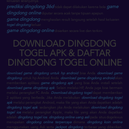
keluaran selanjutnya.
prediksi dingdong 36d
game
tidak dapat dilakukan karena bola
dingdong online
diputar secara acak tanpa tipuan apapun.
game dingdong
menghasilan result langsung setelah hasil keluaran
togel dingdong
keluar.
game dingdong online
disiarkan secara live dan terkini.
DOWNLOAD DINGDONG
TOGEL APK & DAFTAR
DINGDONG TOGEL ONLINE
download game dingdong untuk hp android
bisa Anda
download game
dingdong
untuk hp Android Anda.
download game dingdong android
akan
memberikan aplikasi
game dingdong apk
yang bisa Anda install setelah
download game dingdong apk
. Selain melalui HP, Anda juga bisa bermain
melalui perangkat PC Anda.
Download dingdong togel
dapat memberikan
2 aplikasi yang berbeda. Jika Anda melakukan
download dingdong togel
apk
melalui perangkat Android, maka file yang akan Anda dapatkan adalah
dingdong togel apk
. sedangkan jika Anda melakukan
download dingdong
togel ios
melalui perangkat Apple, maka file yang akan Anda dapatkan
adalah
dingdong togel ios
.
dingdong online uang asli
pada situs dogelexus
merupakan
dingdong online terpercaya
dimana
dingdong koin online
menggunakan uang Asli serta
jackpot dingdong
terbesar yang diberikan.