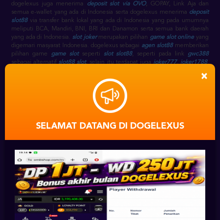
dogelexus juga menerima
deposit slot via OVO
, GOPAY, Link Aja dan
semua e-wallet yang ada di Indonesia serta dogelexus menerima
deposit
slot88
via transfer bank lokal yang ada di Indonesia yang pada umumnya
meliputi BCA, Mandiri, BNI, BRI dan Danamon serta semua bank daerah
yang ada di Indonesia.
slot joker
merupakan pilihan
game slot online
yang
digemari masyarat Indonesia. dogelexus sebagai
agen slot88
memberikan
pilihan game
game slot
seperti
slot slot88
, seperti pada link
gwc388
sebagai alternatif
slot88 slot
, selain itu terdapat juga
joker777
,
joker1788
,
joker8868
,
joker888
,
joker688
,
joker slot
sebagai link alternatif
joker
×
gaming
slot.
slot88 game
sebagai
agen slot88 terpercaya
menyediakan
slot
game joker
.
slot88 online
berjalan selama 24 jam setiap harinya, sehingga
dogelexus slot online
sebagai
agen slot slot88
juga online 24 jam pada
game
slot88 casino
.
DAFTAR SLOT88
⋆
AKUN
SELAMAT DATANG DI DOGELEXUS
SLOT ONLINE JOKER123
SLOT
daftar slot88
di dogelexus
situs online slot
untuk akun
slot88
bisa Anda
lakukan pada menu
daftar slot88 slot
yang ada diatas kanan pada situs
daftar joker gaming
ini.
situs slot88
telah berkerja sama dengan
doge lexus
slot online
menyediakan
game joker
.
daftar akun joker gaming
harus Anda
lengkapi agar
situs slot88
dapat memberikan Anda
userid slot88
disaat
Anda
daftar joker123
di
www joker123
sebagai situs alternatif
login