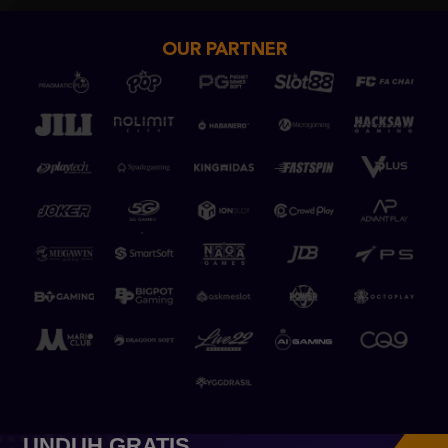
OUR PARTNER
UNDUH GRATIS