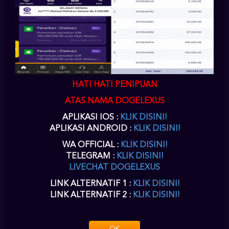
joker123
.
slot88 daftar
akun slot online
dengan proses yang cepat dapat
Anda terima sesaat setelah
daftar joker777
selesai Anda isikan datanya
dengan lengkap.
slot88 daftar
hanya membutuhkan waktu beberapa menit
untuk pengisian form
daftar joker888
disitus
joker 123
atau
slot88
sebagai
joker game
terpercaya.
slot88 online
,
joker888
,
joker123
,
jokergaming
,
joker1788
,
joker8868
,
joker777
,
joker688
sebagai alternatif
joker slot
pada
situs dogelexus
joker gaming
.
DOWNLOAD SLOT88 APK
HATI HATI PENIPUAN
SLOT SLOT88 LOGIN VERSI
ATAS NAMA DOGELEXUS
TERBARU
APLIKASI IOS :
KLIK DISINI!
APLIKASI ANDROID :
KLIK DISINI!
joker download
Setelah Anda melakukan
pendaftaran akun slot88
di
dogelexus, maka selanjutnya Anda dapat melakukan
download slot88
apk,
WA OFFICIAL :
KLIK DISINI!
aplikasi
slot88 apk
android dogelexus ini mendukung Anda dalam bermain
TELEGRAM :
KLIK DISINI!
melalui perangkat mobile smartphone Anda. Baik melalui PC atau mobile
LIVECHAT DOGELEXUS
dimana saja dan kapan saja dapat Anda mainkan semua game yang ada di
slot dogelexus ini.
slot88 download
dapat Anda
download aplikasi joker
LINK ALTERNATIF 1 :
KLIK DISINI!
123
melalui Android dan IOS.
slot88 download apk
bisa langsung diinstal
setelah Anda
download aplikasi slot88
nya.
download joker 123
lebih baik
LINK ALTERNATIF 2 :
KLIK DISINI!
segera Anda download setelah
daftar akun slot88
sehingga lebih
memudahkan Anda untuk
login slot88
.
download slot88
ini terletak pada
menu daftar
slot88 apk download
yang ada pada kanan menu utama pada
situs
dogelexus slot online
ini.
slot88 android download
untuk perangkat