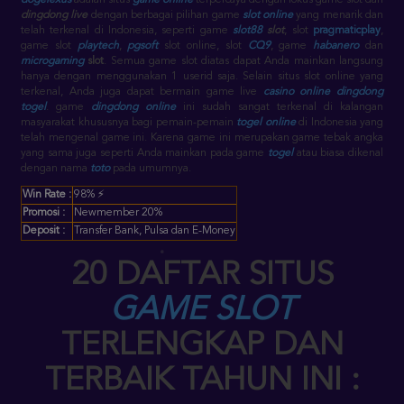
dogelexus
adalah situs
game online
terpercaya dengan fokus game slot dan
dingdong live
dengan berbagai pilihan game
slot online
yang menarik dan
telah terkenal di Indonesia, seperti game
slot88
slot
, slot
pragmaticplay
,
game slot
playtech
,
pgsoft
slot online
, slot
CQ9
, game
habanero
dan
microgaming
slot
. Semua game slot diatas dapat Anda mainkan langsung
hanya dengan menggunakan 1 userid saja.
Selain situs slot online yang
terkenal, Anda juga dapat bermain game live
casino online
dingdong
togel
. game
dingdong online
ini sudah sangat terkenal di kalangan
masyarakat khususnya bagi pemain-pemain
togel online
di Indonesia yang
telah mengenal game ini. Karena game ini merupakan game tebak angka
yang sama juga seperti Anda mainkan pada game
togel
atau biasa dikenal
dengan nama
toto
pada umumnya.
Win Rate :
98% ⚡
Promosi :
Newmember 20%
Deposit :
Transfer Bank, Pulsa dan E-Money
20 DAFTAR SITUS
GAME SLOT
TERLENGKAP DAN
TERBAIK TAHUN INI :