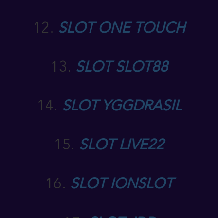
12.
SLOT ONE TOUCH
13.
SLOT SLOT88
14.
SLOT YGGDRASIL
15.
SLOT LIVE22
16.
SLOT IONSLOT