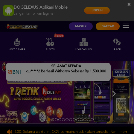
×
DOGELEXUS Aplikasi Mobile
UNDUH
Jangan tampilkan lagi hari ini
MASUK
DAFTAR
HOT GAMES
SLOTS
LIVE CASINO
RACE
SELAMAT KEPADA
qu*****2 Berhasil Withdraw Sebesar Rp 1.500.000
00.00. Selama waktu ini, CQ9 permainan tidak akan tersedia. Kami memohon maaf 