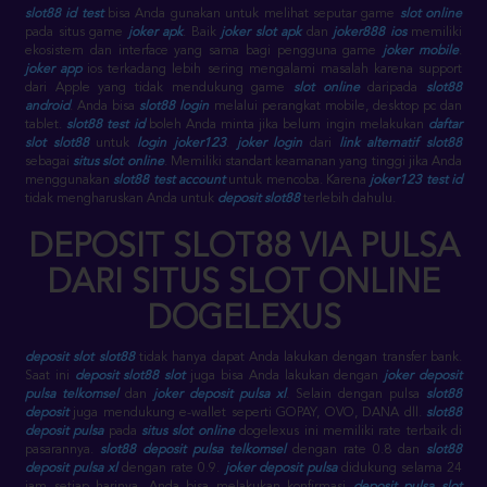
slot88 id test
bisa Anda gunakan untuk melihat seputar game
slot online
pada situs game
joker apk
. Baik
joker slot apk
dan
joker888 ios
memiliki
ekosistem dan interface yang sama bagi pengguna game
joker mobile
.
joker app
ios terkadang lebih sering mengalami masalah karena support
dari Apple yang tidak mendukung game
slot online
daripada
slot88
android
. Anda bisa
slot88 login
melalui perangkat mobile, desktop pc dan
tablet.
slot88 test id
boleh Anda minta jika belum ingin melakukan
daftar
slot slot88
untuk
login joker123
.
joker login
dari
link alternatif slot88
sebagai
situs slot online
. Memiliki standart keamanan yang tinggi jika Anda
menggunakan
slot88 test account
untuk mencoba. Karena
joker123 test id
tidak mengharuskan Anda untuk
deposit slot88
terlebih dahulu.
DEPOSIT SLOT88 VIA PULSA
DARI SITUS SLOT ONLINE
DOGELEXUS
deposit slot slot88
tidak hanya dapat Anda lakukan dengan transfer bank.
Saat ini
deposit slot88 slot
juga bisa Anda lakukan dengan
joker deposit
pulsa telkomsel
dan
joker deposit pulsa xl
. Selain dengan pulsa
slot88
deposit
juga mendukung e-wallet seperti GOPAY, OVO, DANA dll.
slot88
deposit pulsa
pada
situs slot online
dogelexus ini memiliki rate terbaik di
pasarannya.
slot88 deposit pulsa telkomsel
dengan rate 0.8 dan
slot88
deposit pulsa xl
dengan rate 0.9.
joker deposit pulsa
didukung selama 24