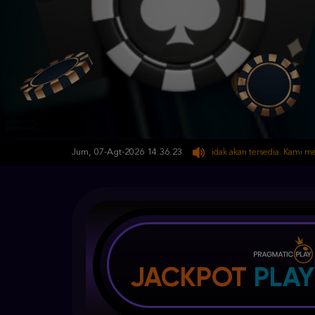
Jum, 07-Agt-2026 14.36.23
22.00.00. Selama waktu ini, CQ9 permainan tidak akan tersedia. Kami memohon ma
JACKPOT
PLAY