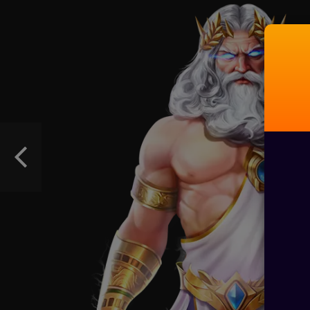
Previous