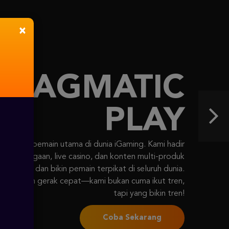
IDR
2,904,000.00
Sweet Bonanza 2500
×
m***3
IDR
2,785,200.00
Gates of Olympus Super
Scatter
bomb****5
FAT PANDA
IDR
2,665,400.00
Nex
Mahjong Wins 3 – Black
slot brand dari Pragmatic Play yang bold dan penuh
Scatter
nyita perhatian dan kasih gameplay seru yang nggak
p****3
yang meledak-ledak, visual yang kece, dan potensi
IDR
2,527,000.00
da bukan cuma hiburan, tapi pembawa hoki sejati!
Coba Sekarang