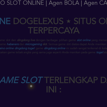
O SLOT ONLINE | Agen BOLA | Agen CA
INE
DOGELEXUS
⋆
SITUS 
TERPERCAYA
ame slot dan
dingdong live
dengan berbagai pilihan game
slot online
yang menarik
 game
habanero
dan
microgaming
slot
. Semua game slot diatas dapat Anda mainkan
sino online
dingdong togel
. game
dingdong online
ini sudah sangat terkenal di k
upakan game tebak angka yang sama juga seperti Anda mainkan pada game
togel
at
AME SLOT
TERLENGKAP D
INI :