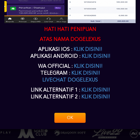
HATI HATI PENIPUAN
ATAS NAMA DOGELEXUS
APLIKASI IOS :
KLIK DISINI!
APLIKASI ANDROID :
KLIK DISINI!
OUR PARTNER
WA OFFICIAL :
KLIK DISINI!
TELEGRAM :
KLIK DISINI!
LIVECHAT DOGELEXUS
LINK ALTERNATIF 1 :
KLIK DISINI!
LINK ALTERNATIF 2 :
KLIK DISINI!
OK