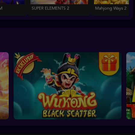
M
SUPER ELEMENTS 2
Mahjong Ways 2