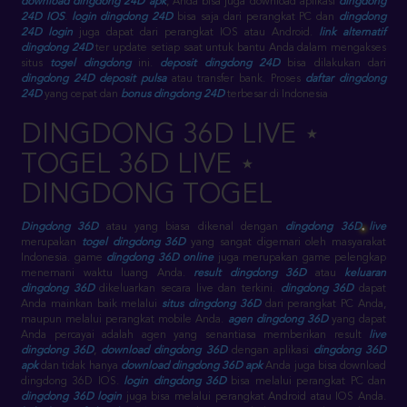
download dingdong 24D apk
, Anda bisa juga download aplikasi
dingdong
24D IOS
.
login dingdong 24D
bisa saja dari perangkat PC dan
dingdong
24D login
juga dapat dari perangkat IOS atau Android.
link alternatif
dingdong 24D
ter update setiap saat untuk bantu Anda dalam mengakses
situs
togel dingdong
ini.
deposit dingdong 24D
bisa dilakukan dari
dingdong 24D deposit pulsa
atau transfer bank. Proses
daftar dingdong
24D
yang cepat dan
bonus dingdong 24D
terbesar di Indonesia
DINGDONG 36D LIVE ⋆
TOGEL 36D LIVE ⋆
DINGDONG TOGEL
Dingdong 36D
atau yang biasa dikenal dengan
dingdong 36D live
merupakan
togel dingdong 36D
yang sangat digemari oleh masyarakat
Indonesia. game
dingdong 36D online
juga merupakan game pelengkap
menemani waktu luang Anda.
result dingdong 36D
atau
keluaran
dingdong 36D
dikeluarkan secara live dan terkini.
dingdong 36D
dapat
Anda mainkan baik melalui
situs dingdong 36D
dari perangkat PC Anda,
maupun melalui perangkat mobile Anda.
agen dingdong 36D
yang dapat
Anda percayai adalah agen yang senantiasa memberikan result
live
dingdong 36D
,
download dingdong 36D
dengan aplikasi
dingdong 36D
apk
dan tidak hanya
download dingdong 36D apk
Anda juga bisa download
dingdong 36D IOS.
login dingdong 36D
bisa melalui perangkat PC dan
dingdong 36D login
juga bisa melalui perangkat Android atau IOS Anda.