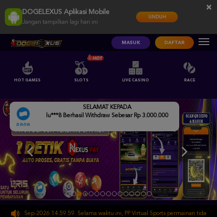
×
DOGELEXUS Aplikasi Mobile
UNDUH
Jangan tampilkan lagi hari ini
MASUK
DAFTAR
HOT GAMES
SLOTS
LIVE CASINO
RACE
SELAMAT KEPADA
lu***8 Berhasil Withdraw Sebesar Rp 3.000.000
 30-Sep-2026 14.59.59. Selama waktu ini, PP Virtual Sports permainan tidak akan 