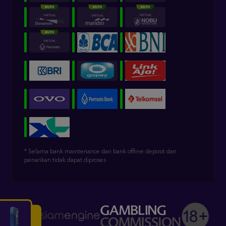
* Selama bank maintenance dan bank offline deposit dan
penarikan tidak dapat diproses