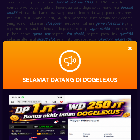
dogelexus juga menerima
deposit slot via OVO
, GOPAY, Link Aja dan
semua e-wallet yang ada di Indonesia serta dogelexus menerima
deposit
slot88
via transfer bank lokal yang ada di Indonesia yang pada umumnya
meliputi BCA, Mandiri, BNI, BRI dan Danamon serta semua bank daerah
yang ada di Indonesia.
slot joker
merupakan pilihan
game slot online
yang
digemari masyarat Indonesia. dogelexus sebagai
agen slot88
memberikan
pilihan game
game slot
seperti
slot slot88
, seperti pada link
gwc388
sebagai alternatif
slot88 slot
, selain itu terdapat juga
joker777
,
joker1788
,
joker8868
,
joker888
,
joker688
,
joker slot
sebagai link alternatif
joker
×
gaming
slot.
slot88 game
sebagai
agen slot88 terpercaya
menyediakan
slot
game joker
.
slot88 online
berjalan selama 24 jam setiap harinya, sehingga
dogelexus slot online
sebagai
agen slot slot88
juga online 24 jam pada
game
slot88 casino
.
DAFTAR SLOT88
⋆
AKUN
SELAMAT DATANG DI DOGELEXUS
SLOT ONLINE JOKER123
SLOT
daftar slot88
di dogelexus
situs online slot
untuk akun
slot88
bisa Anda
lakukan pada menu
daftar slot88 slot
yang ada diatas kanan pada situs
daftar joker gaming
ini.
situs slot88
telah berkerja sama dengan
doge lexus
slot online
menyediakan
game joker
.
daftar akun joker gaming
harus Anda
lengkapi agar
situs slot88
dapat memberikan Anda
userid slot88
disaat
Anda
daftar joker123
di
www joker123
sebagai situs alternatif
login