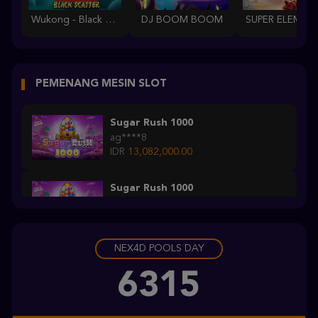
Wukong - Black Scatter
DJ BOOM BOOM
PEMENANG MESIN SLOT
Sugar Rush 1000
ag****8
IDR
13,082,000.00
Sugar Rush 1000
ag****8
IDR
12,998,000.00
NEX4D POOLS DAY
Gates of Olympus Super Scatter
h****4
6315
IDR
11,362,800.00