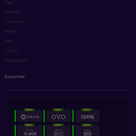
Togel
Olahraga
Crash Game
Arcade
Poker
E-Sports
Sabung Ayam
Komunitas