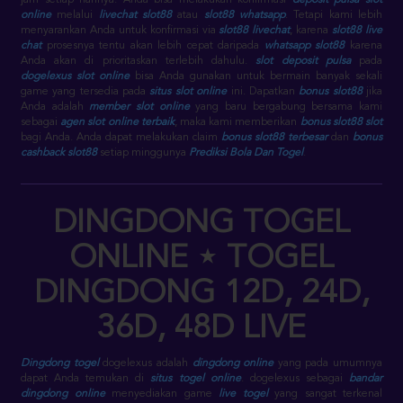
jam setiap harinya. Anda bisa melakukan konfirmasi
deposit pulsa slot
online
melalui
livechat slot88
atau
slot88 whatsapp
. Tetapi kami lebih
menyarankan Anda untuk konfirmasi via
slot88 livechat
, karena
slot88 live
chat
prosesnya tentu akan lebih cepat daripada
whatsapp slot88
karena
Anda akan di prioritaskan terlebih dahulu.
slot deposit pulsa
pada
dogelexus slot online
bisa Anda gunakan untuk bermain banyak sekali
game yang tersedia pada
situs slot online
ini. Dapatkan
bonus slot88
jika
Anda adalah
member slot online
yang baru bergabung bersama kami
sebagai
agen slot online terbaik
, maka kami memberikan
bonus slot88 slot
bagi Anda. Anda dapat melakukan claim
bonus slot88 terbesar
dan
bonus
cashback slot88
setiap minggunya
Prediksi Bola Dan Togel
.
DINGDONG TOGEL
ONLINE ⋆ TOGEL
DINGDONG 12D, 24D,
36D, 48D LIVE
Dingdong togel
dogelexus adalah
dingdong online
yang pada umumnya
dapat Anda temukan di
situs togel online
. dogelexus sebagai
bandar
dingdong online
menyediakan game
live togel
yang sangat terkenal