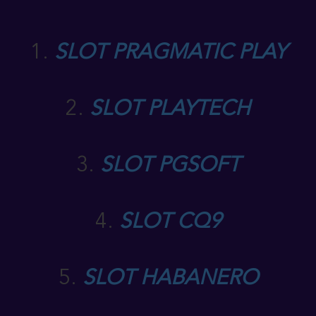
1.
SLOT PRAGMATIC PLAY
2.
SLOT PLAYTECH
3.
SLOT PGSOFT
4.
SLOT CQ9
5.
SLOT HABANERO