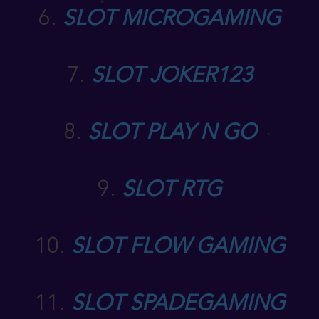
6.
SLOT MICROGAMING
7.
SLOT JOKER123
8.
SLOT PLAY N GO
9.
SLOT RTG
10.
SLOT FLOW GAMING
11.
SLOT SPADEGAMING