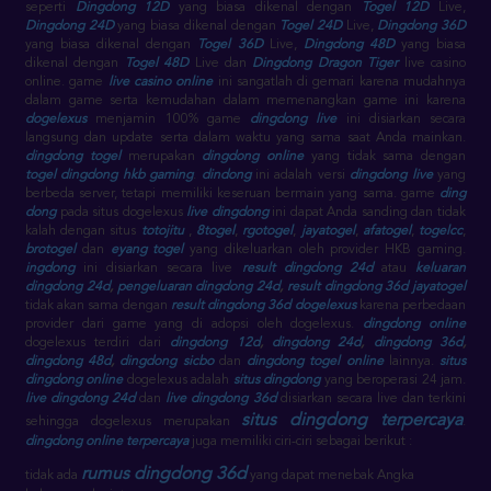
seperti
Dingdong 12D
yang biasa dikenal dengan
Togel 12D
Live,
Dingdong 24D
yang biasa dikenal dengan
Togel 24D
Live,
Dingdong 36D
yang biasa dikenal dengan
Togel 36D
Live,
Dingdong 48D
yang biasa
dikenal dengan
Togel 48D
Live dan
Dingdong Dragon Tiger
live casino
online. game
live casino online
ini sangatlah di gemari karena mudahnya
dalam game serta kemudahan dalam memenangkan game ini karena
dogelexus
menjamin 100% game
dingdong live
ini disiarkan secara
langsung dan update serta dalam waktu yang sama saat Anda mainkan.
dingdong togel
merupakan
dingdong online
yang tidak sama dengan
togel dingdong
hkb gaming
.
dindong
ini adalah versi
dingdong live
yang
berbeda server, tetapi memiliki keseruan bermain yang sama. game
ding
dong
pada situs dogelexus
live dingdong
ini dapat Anda sanding dan tidak
kalah dengan situs
totojitu
,
8togel
,
rgotogel
,
jayatogel
,
afatogel
,
togelcc
,
brotogel
dan
eyang togel
yang dikeluarkan oleh provider HKB gaming.
ingdong
ini disiarkan secara live
result dingdong 24d
atau
keluaran
dingdong 24d
,
pengeluaran dingdong 24d
,
result dingdong 36d jayatogel
tidak akan sama dengan
result dingdong 36d dogelexus
karena perbedaan
provider dari game yang di adopsi oleh dogelexus.
dingdong online
dogelexus terdiri dari
dingdong 12d
,
dingdong 24d
,
dingdong 36d
,
dingdong 48d
,
dingdong sicbo
dan
dingdong togel online
lainnya.
situs
dingdong online
dogelexus adalah
situs dingdong
yang beroperasi 24 jam.
live dingdong 24d
dan
live dingdong 36d
disiarkan secara live dan terkini
situs dingdong terpercaya
sehingga dogelexus merupakan
.
dingdong online terpercaya
juga memiliki ciri-ciri sebagai berikut :
rumus dingdong 36d
tidak ada
yang dapat menebak Angka