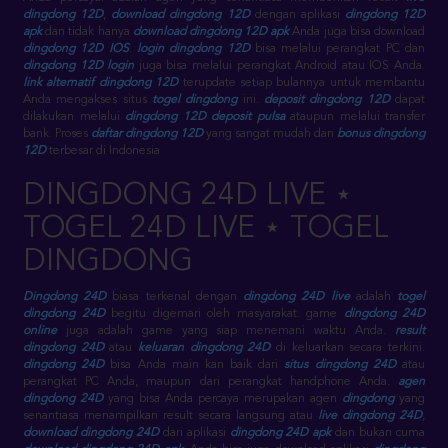
dingdong 12D
,
download dingdong 12D
dengan aplikasi
dingdong 12D
apk
dan tidak hanya
download dingdong 12D apk
Anda juga bisa download
dingdong 12D IOS
.
login dingdong 12D
bisa melalui perangkat PC dan
dingdong 12D login
juga bisa melalui perangkat Android atau IOS Anda.
link alternatif dingdong 12D
terupdate setiap bulannya untuk membantu
Anda mengakses situs
togel dingdong
ini.
deposit dingdong 12D
dapat
dilakukan melalui
dingdong 12D deposit pulsa
ataupun melalui transfer
bank. Proses
daftar dingdong 12D
yang sangat mudah dan
bonus dingdong
12D
terbesar di Indonesia
DINGDONG 24D LIVE ⋆
TOGEL 24D LIVE ⋆ TOGEL
DINGDONG
Dingdong 24D
biasa terkenal dengan
dingdong 24D live
adalah
togel
dingdong 24D
begitu digemari oleh masyarakat. game
dingdong 24D
online
juga adalah game yang siap menemani waktu Anda.
result
dingdong 24D
atau
keluaran dingdong 24D
di keluarkan secara terkini.
dingdong 24D
bisa Anda main kan baik dari
situs dingdong 24D
atau
perangkat PC Anda, maupun dari perangkat handphone Anda.
agen
dingdong 24D
yang bisa Anda percaya merupakan agen
dingdong
yang
senantiasa menampilkan result secara langsung atau
live dingdong 24D
,
download dingdong 24D
dari aplikasi
dingdong 24D apk
dan bukan cuma