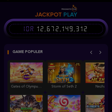
JACKPOT
PLAY
IDR
12,672,149,312
GAME POPULER
Gates of Olympus POP
Storm of Seth 2
Nezha 2