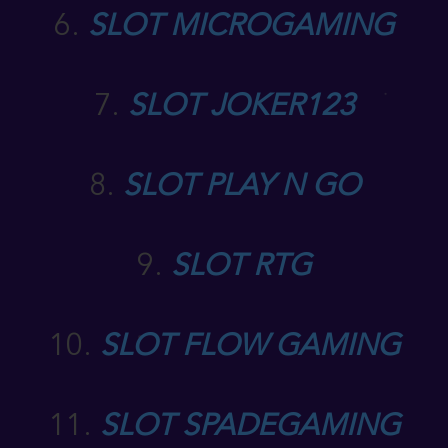
6.
SLOT MICROGAMING
7.
SLOT JOKER123
8.
SLOT PLAY N GO
9.
SLOT RTG
10.
SLOT FLOW GAMING
11.
SLOT SPADEGAMING