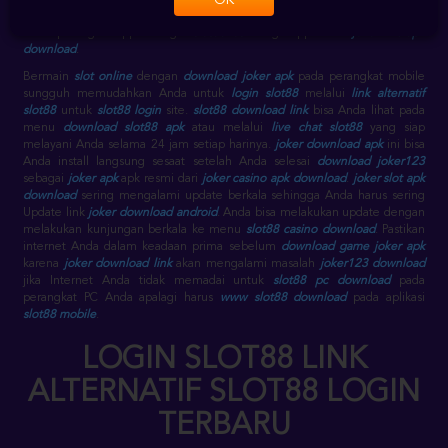
OK
Android dengan
slot88 apk
sebagai aplikasinya atau
joker download ios
untuk perangkat Apple dengan
slot88 ios
sebagai apps resmi
joker 123 apk
download
.
Bermain
slot online
dengan
download joker apk
pada perangkat mobile
sungguh memudahkan Anda untuk
login slot88
melalui
link alternatif
slot88
untuk
slot88 login
site.
slot88 download link
bisa Anda lihat pada
menu
download slot88 apk
atau melalui
live chat slot88
yang siap
melayani Anda selama 24 jam setiap harinya.
joker download apk
ini bisa
Anda install langsung sesaat setelah Anda selesai
download joker123
sebagai
joker apk
apk resmi dari
joker casino apk download
.
joker slot apk
download
sering mengalami update berkala sehingga Anda harus sering
Update link
joker download android
. Anda bisa melakukan update dengan
melakukan kunjungan berkala ke menu
slot88 casino download
. Pastikan
internet Anda dalam keadaan prima sebelum
download game joker apk
karena
joker download link
akan mengalami masalah
joker123 download
jika Internet Anda tidak memadai untuk
slot88 pc download
pada
perangkat PC Anda apalagi harus
www slot88 download
pada aplikasi
slot88 mobile
.
LOGIN SLOT88 LINK
ALTERNATIF SLOT88 LOGIN
TERBARU