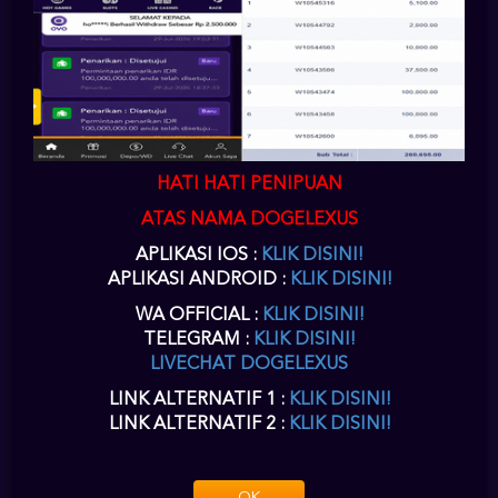
joker123
.
slot88 daftar
akun slot online
dengan proses yang cepat dapat
Anda terima sesaat setelah
daftar joker777
selesai Anda isikan datanya
dengan lengkap.
slot88 daftar
hanya membutuhkan waktu beberapa menit
untuk pengisian form
daftar joker888
disitus
joker 123
atau
slot88
sebagai
joker game
terpercaya.
slot88 online
,
joker888
,
joker123
,
jokergaming
,
joker1788
,
joker8868
,
joker777
,
joker688
sebagai alternatif
joker slot
pada
situs dogelexus
joker gaming
.
DOWNLOAD SLOT88 APK
HATI HATI PENIPUAN
SLOT SLOT88 LOGIN VERSI
ATAS NAMA DOGELEXUS
TERBARU
APLIKASI IOS :
KLIK DISINI!
APLIKASI ANDROID :
KLIK DISINI!
joker download
Setelah Anda melakukan
pendaftaran akun slot88
di
dogelexus, maka selanjutnya Anda dapat melakukan
download slot88
apk,
WA OFFICIAL :
KLIK DISINI!
aplikasi
slot88 apk
android dogelexus ini mendukung Anda dalam bermain
TELEGRAM :
KLIK DISINI!
melalui perangkat mobile smartphone Anda. Baik melalui PC atau mobile
LIVECHAT DOGELEXUS
dimana saja dan kapan saja dapat Anda mainkan semua game yang ada di
slot dogelexus ini.
slot88 download
dapat Anda
download aplikasi joker
LINK ALTERNATIF 1 :
KLIK DISINI!
123
melalui Android dan IOS.
slot88 download apk
bisa langsung diinstal
setelah Anda
download aplikasi slot88
nya.
download joker 123
lebih baik
LINK ALTERNATIF 2 :
KLIK DISINI!
segera Anda download setelah
daftar akun slot88
sehingga lebih
memudahkan Anda untuk
login slot88
.
download slot88
ini terletak pada
menu daftar
slot88 apk download
yang ada pada kanan menu utama pada
situs
dogelexus slot online
ini.
slot88 android download
untuk perangkat