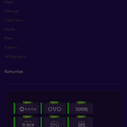
Togel
Olahraga
Crash Game
Arcade
Poker
E-Sports
Sabung Ayam
Komunitas