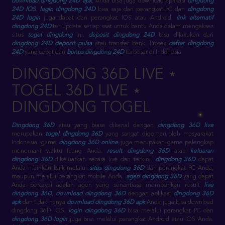
download dingdong 24D apk
, Anda bisa juga download aplikasi
dingdong
24D IOS
.
login dingdong 24D
bisa saja dari perangkat PC dan
dingdong
24D login
juga dapat dari perangkat IOS atau Android.
link alternatif
dingdong 24D
ter update setiap saat untuk bantu Anda dalam mengakses
situs
togel dingdong
ini.
deposit dingdong 24D
bisa dilakukan dari
dingdong 24D deposit pulsa
atau transfer bank. Proses
daftar dingdong
24D
yang cepat dan
bonus dingdong 24D
terbesar di Indonesia
DINGDONG 36D LIVE ⋆
TOGEL 36D LIVE ⋆
DINGDONG TOGEL
Dingdong 36D
atau yang biasa dikenal dengan
dingdong 36D live
merupakan
togel dingdong 36D
yang sangat digemari oleh masyarakat
Indonesia. game
dingdong 36D online
juga merupakan game pelengkap
menemani waktu luang Anda.
result dingdong 36D
atau
keluaran
dingdong 36D
dikeluarkan secara live dan terkini.
dingdong 36D
dapat
Anda mainkan baik melalui
situs dingdong 36D
dari perangkat PC Anda,
maupun melalui perangkat mobile Anda.
agen dingdong 36D
yang dapat
Anda percayai adalah agen yang senantiasa memberikan result
live
dingdong 36D
,
download dingdong 36D
dengan aplikasi
dingdong 36D
apk
dan tidak hanya
download dingdong 36D apk
Anda juga bisa download
dingdong 36D IOS.
login dingdong 36D
bisa melalui perangkat PC dan
dingdong 36D login
juga bisa melalui perangkat Android atau IOS Anda.