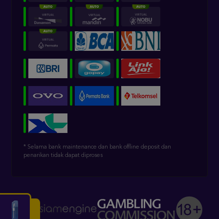
* Selama bank maintenance dan bank offline deposit dan
penarikan tidak dapat diproses