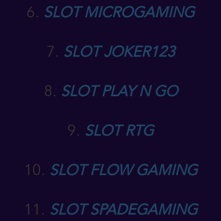
6.
SLOT MICROGAMING
7.
SLOT JOKER123
8.
SLOT PLAY N GO
9.
SLOT RTG
10.
SLOT FLOW GAMING
11.
SLOT SPADEGAMING