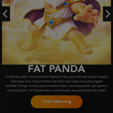
Starlight Princess™ 1000
ag****8
IDR
6,460,800.00
Previous
Ne
Starlight Princess™ 1000
ag****8
IDR
6,443,200.00
FAT PANDA
Fat Panda adalah slot brand dari Pragmatic Play yang bold dan penuh impact!
Dirancang buat nyita perhatian dan kasih gameplay seru yang nggak
ketebak. Dengan energi yang meledak-ledak, visual yang kece, dan potensi
menang besar—Fat Panda bukan cuma hiburan, tapi pembawa hoki sejati!
Coba Sekarang