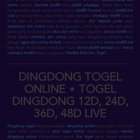
jam setiap harinya. Anda bisa melakukan konfirmasi
deposit pulsa slot
online
melalui
livechat slot88
atau
slot88 whatsapp
. Tetapi kami lebih
menyarankan Anda untuk konfirmasi via
slot88 livechat
, karena
slot88 live
chat
prosesnya tentu akan lebih cepat daripada
whatsapp slot88
karena
Anda akan di prioritaskan terlebih dahulu.
slot deposit pulsa
pada
dogelexus slot online
bisa Anda gunakan untuk bermain banyak sekali
game yang tersedia pada
situs slot online
ini. Dapatkan
bonus slot88
jika
Anda adalah
member slot online
yang baru bergabung bersama kami
sebagai
agen slot online terbaik
, maka kami memberikan
bonus slot88 slot
bagi Anda. Anda dapat melakukan claim
bonus slot88 terbesar
dan
bonus
cashback slot88
setiap minggunya
Prediksi Bola Dan Togel
.
DINGDONG TOGEL
ONLINE ⋆ TOGEL
DINGDONG 12D, 24D,
36D, 48D LIVE
Dingdong togel
dogelexus adalah
dingdong online
yang pada umumnya
dapat Anda temukan di
situs togel online
. dogelexus sebagai
bandar
dingdong online
menyediakan game
live togel
yang sangat terkenal