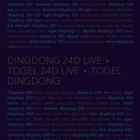
dingdong 12D
,
download dingdong 12D
dengan aplikasi
dingdong 12D
apk
dan tidak hanya
download dingdong 12D apk
Anda juga bisa download
dingdong 12D IOS
.
login dingdong 12D
bisa melalui perangkat PC dan
dingdong 12D login
juga bisa melalui perangkat Android atau IOS Anda.
link alternatif dingdong 12D
terupdate setiap bulannya untuk membantu
Anda mengakses situs
togel dingdong
ini.
deposit dingdong 12D
dapat
dilakukan melalui
dingdong 12D deposit pulsa
ataupun melalui transfer
bank. Proses
daftar dingdong 12D
yang sangat mudah dan
bonus dingdong
12D
terbesar di Indonesia
DINGDONG 24D LIVE ⋆
TOGEL 24D LIVE ⋆ TOGEL
DINGDONG
Dingdong 24D
biasa terkenal dengan
dingdong 24D live
adalah
togel
dingdong 24D
begitu digemari oleh masyarakat. game
dingdong 24D
online
juga adalah game yang siap menemani waktu Anda.
result
dingdong 24D
atau
keluaran dingdong 24D
di keluarkan secara terkini.
dingdong 24D
bisa Anda main kan baik dari
situs dingdong 24D
atau
perangkat PC Anda, maupun dari perangkat handphone Anda.
agen
dingdong 24D
yang bisa Anda percaya merupakan agen
dingdong
yang
senantiasa menampilkan result secara langsung atau
live dingdong 24D
,
download dingdong 24D
dari aplikasi
dingdong 24D apk
dan bukan cuma