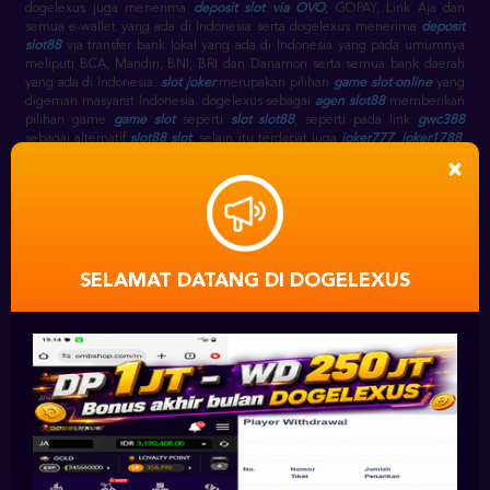
dogelexus juga menerima
deposit slot via OVO
, GOPAY, Link Aja dan
semua e-wallet yang ada di Indonesia serta dogelexus menerima
deposit
slot88
via transfer bank lokal yang ada di Indonesia yang pada umumnya
meliputi BCA, Mandiri, BNI, BRI dan Danamon serta semua bank daerah
yang ada di Indonesia.
slot joker
merupakan pilihan
game slot online
yang
digemari masyarat Indonesia. dogelexus sebagai
agen slot88
memberikan
pilihan game
game slot
seperti
slot slot88
, seperti pada link
gwc388
sebagai alternatif
slot88 slot
, selain itu terdapat juga
joker777
,
joker1788
,
joker8868
,
joker888
,
joker688
,
joker slot
sebagai link alternatif
joker
×
gaming
slot.
slot88 game
sebagai
agen slot88 terpercaya
menyediakan
slot
game joker
.
slot88 online
berjalan selama 24 jam setiap harinya, sehingga
dogelexus slot online
sebagai
agen slot slot88
juga online 24 jam pada
game
slot88 casino
.
DAFTAR SLOT88
⋆
AKUN
SELAMAT DATANG DI DOGELEXUS
SLOT ONLINE JOKER123
SLOT
daftar slot88
di dogelexus
situs online slot
untuk akun
slot88
bisa Anda
lakukan pada menu
daftar slot88 slot
yang ada diatas kanan pada situs
daftar joker gaming
ini.
situs slot88
telah berkerja sama dengan
doge lexus
slot online
menyediakan
game joker
.
daftar akun joker gaming
harus Anda
lengkapi agar
situs slot88
dapat memberikan Anda
userid slot88
disaat
Anda
daftar joker123
di
www joker123
sebagai situs alternatif
login