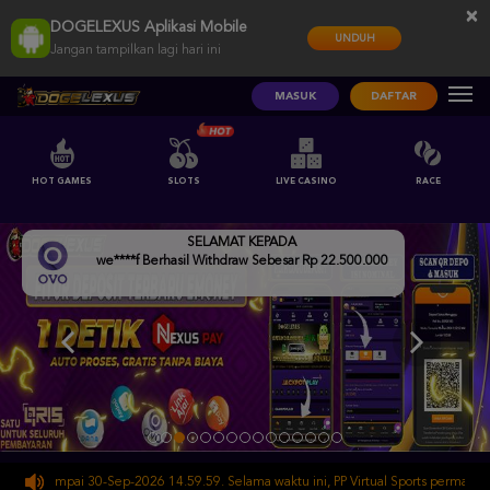
×
DOGELEXUS Aplikasi Mobile
UNDUH
Jangan tampilkan lagi hari ini
MASUK
DAFTAR
HOT GAMES
SLOTS
LIVE CASINO
RACE
SELAMAT KEPADA
we****f Berhasil Withdraw Sebesar Rp 22.500.000
9 sampai 30-Sep-2026 14.59.59. Selama waktu ini, PP Virtual Sports permainan tid