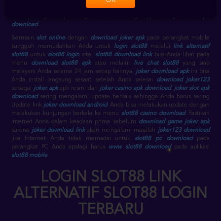
OK
Android dengan
slot88 apk
sebagai aplikasinya atau
joker download ios
untuk perangkat Apple dengan
slot88 ios
sebagai apps resmi
joker 123 apk
download
.
Bermain
slot online
dengan
download joker apk
pada perangkat mobile
sungguh memudahkan Anda untuk
login slot88
melalui
link alternatif
slot88
untuk
slot88 login
site.
slot88 download link
bisa Anda lihat pada
menu
download slot88 apk
atau melalui
live chat slot88
yang siap
melayani Anda selama 24 jam setiap harinya.
joker download apk
ini bisa
Anda install langsung sesaat setelah Anda selesai
download joker123
sebagai
joker apk
apk resmi dari
joker casino apk download
.
joker slot apk
download
sering mengalami update berkala sehingga Anda harus sering
Update link
joker download android
. Anda bisa melakukan update dengan
melakukan kunjungan berkala ke menu
slot88 casino download
. Pastikan
internet Anda dalam keadaan prima sebelum
download game joker apk
karena
joker download link
akan mengalami masalah
joker123 download
jika Internet Anda tidak memadai untuk
slot88 pc download
pada
perangkat PC Anda apalagi harus
www slot88 download
pada aplikasi
slot88 mobile
.
LOGIN SLOT88 LINK
ALTERNATIF SLOT88 LOGIN
TERBARU