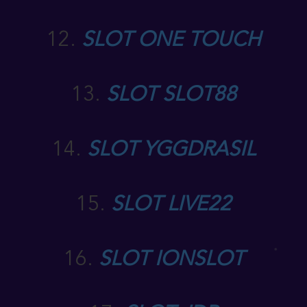
12.
SLOT ONE TOUCH
13.
SLOT SLOT88
14.
SLOT YGGDRASIL
15.
SLOT LIVE22
16.
SLOT IONSLOT