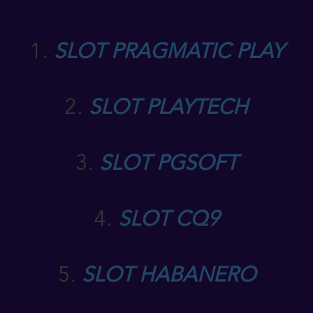
1.
SLOT PRAGMATIC PLAY
2.
SLOT PLAYTECH
3.
SLOT PGSOFT
4.
SLOT CQ9
5.
SLOT HABANERO