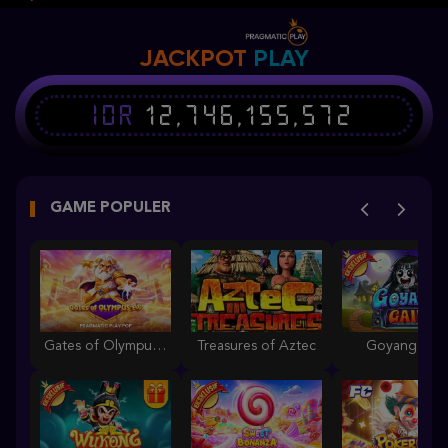
JACKPOT
PLAY
IDR
12,746,155,572
GAME POPULER
Gates of Olympus POP
Treasures of Aztec
Goyang Gai