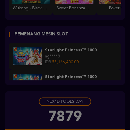
Wukong - Black Scatter
Sweet Bonanza 2500
Poker Win
PEMENANG MESIN SLOT
Starlight Princess™ 1000
ag****8
IDR
55,166,400.00
Starlight Princess™ 1000
ag****8
IDR
21,657,000.00
NEX4D POOLS DAY
Starlight Princess™ 1000
ag****8
7879
IDR
16,518,400.00