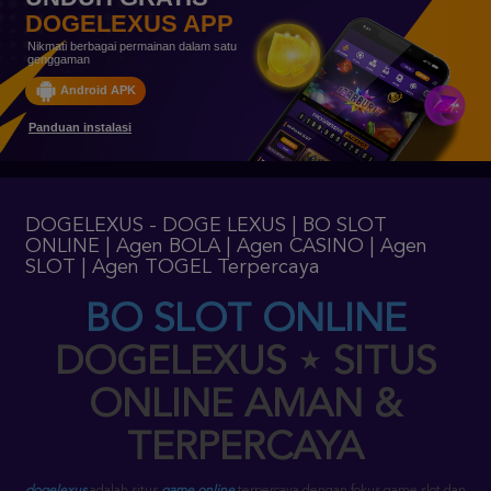
DOGELEXUS APP
Nikmati berbagai permainan dalam satu
genggaman
Android APK
Panduan instalasi
DOGELEXUS - DOGE LEXUS | BO SLOT
ONLINE | Agen BOLA | Agen CASINO | Agen
SLOT | Agen TOGEL Terpercaya
BO SLOT ONLINE
DOGELEXUS
⋆
SITUS
ONLINE AMAN &
TERPERCAYA