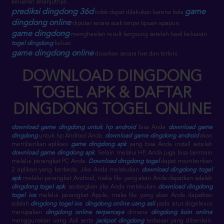
keluaran selanjutnya.
prediksi dingdong 36d
game
tidak dapat dilakukan karena bola
dingdong online
diputar secara acak tanpa tipuan apapun.
game dingdong
menghasilan result langsung setelah hasil keluaran
togel dingdong
keluar.
game dingdong online
disiarkan secara live dan terkini.
DOWNLOAD DINGDONG
TOGEL APK & DAFTAR
DINGDONG TOGEL ONLINE
download game dingdong untuk hp android
bisa Anda
download game
dingdong
untuk hp Android Anda.
download game dingdong android
akan
memberikan aplikasi
game dingdong apk
yang bisa Anda install setelah
download game dingdong apk
. Selain melalui HP, Anda juga bisa bermain
melalui perangkat PC Anda.
Download dingdong togel
dapat memberikan
2 aplikasi yang berbeda. Jika Anda melakukan
download dingdong togel
apk
melalui perangkat Android, maka file yang akan Anda dapatkan adalah
dingdong togel apk
. sedangkan jika Anda melakukan
download dingdong
togel ios
melalui perangkat Apple, maka file yang akan Anda dapatkan
adalah
dingdong togel ios
.
dingdong online uang asli
pada situs dogelexus
merupakan
dingdong online terpercaya
dimana
dingdong koin online
menggunakan uang Asli serta
jackpot dingdong
terbesar yang diberikan.