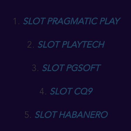
1.
SLOT PRAGMATIC PLAY
2.
SLOT PLAYTECH
3.
SLOT PGSOFT
4.
SLOT CQ9
5.
SLOT HABANERO