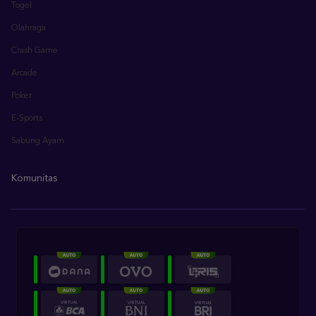
Togel
Olahraga
Crash Game
Arcade
Poker
E-Sports
Sabung Ayam
Komunitas