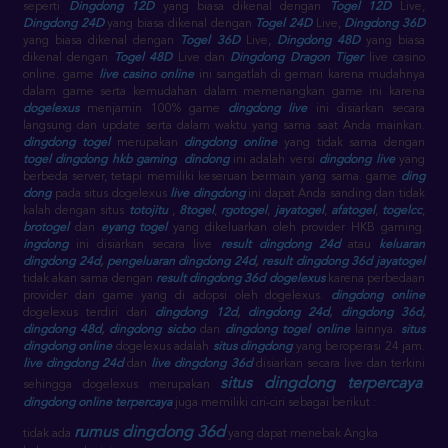
seperti
Dingdong 12D
yang biasa dikenal dengan
Togel 12D
Live,
Dingdong 24D
yang biasa dikenal dengan
Togel 24D
Live,
Dingdong 36D
yang biasa dikenal dengan
Togel 36D
Live,
Dingdong 48D
yang biasa
dikenal dengan
Togel 48D
Live dan
Dingdong Dragon Tiger
live casino
online. game
live casino online
ini sangatlah di gemari karena mudahnya
dalam game serta kemudahan dalam memenangkan game ini karena
dogelexus
menjamin 100% game
dingdong live
ini disiarkan secara
langsung dan update serta dalam waktu yang sama saat Anda mainkan.
dingdong togel
merupakan
dingdong online
yang tidak sama dengan
togel dingdong
hkb gaming
.
dindong
ini adalah versi
dingdong live
yang
berbeda server, tetapi memiliki keseruan bermain yang sama. game
ding
dong
pada situs dogelexus
live dingdong
ini dapat Anda sanding dan tidak
kalah dengan situs
totojitu
,
8togel
,
rgotogel
,
jayatogel
,
afatogel
,
togelcc
,
brotogel
dan
eyang togel
yang dikeluarkan oleh provider HKB gaming.
ingdong
ini disiarkan secara live
result dingdong 24d
atau
keluaran
dingdong 24d
,
pengeluaran dingdong 24d
,
result dingdong 36d jayatogel
tidak akan sama dengan
result dingdong 36d dogelexus
karena perbedaan
provider dari game yang di adopsi oleh dogelexus.
dingdong online
dogelexus terdiri dari
dingdong 12d
,
dingdong 24d
,
dingdong 36d
,
dingdong 48d
,
dingdong sicbo
dan
dingdong togel online
lainnya.
situs
dingdong online
dogelexus adalah
situs dingdong
yang beroperasi 24 jam.
live dingdong 24d
dan
live dingdong 36d
disiarkan secara live dan terkini
situs dingdong terpercaya
sehingga dogelexus merupakan
.
dingdong online terpercaya
juga memiliki ciri-ciri sebagai berikut :
rumus dingdong 36d
tidak ada
yang dapat menebak Angka