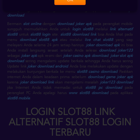
OK
Android dengan
slot88 apk
sebagai aplikasinya atau
joker download ios
untuk perangkat Apple dengan
slot88 ios
sebagai apps resmi
joker 123 apk
download
.
Bermain
slot online
dengan
download joker apk
pada perangkat mobile
sungguh memudahkan Anda untuk
login slot88
melalui
link alternatif
slot88
untuk
slot88 login
site.
slot88 download link
bisa Anda lihat pada
menu
download slot88 apk
atau melalui
live chat slot88
yang siap
melayani Anda selama 24 jam setiap harinya.
joker download apk
ini bisa
Anda install langsung sesaat setelah Anda selesai
download joker123
sebagai
joker apk
apk resmi dari
joker casino apk download
.
joker slot apk
download
sering mengalami update berkala sehingga Anda harus sering
Update link
joker download android
. Anda bisa melakukan update dengan
melakukan kunjungan berkala ke menu
slot88 casino download
. Pastikan
internet Anda dalam keadaan prima sebelum
download game joker apk
karena
joker download link
akan mengalami masalah
joker123 download
jika Internet Anda tidak memadai untuk
slot88 pc download
pada
perangkat PC Anda apalagi harus
www slot88 download
pada aplikasi
slot88 mobile
.
LOGIN SLOT88 LINK
ALTERNATIF SLOT88 LOGIN
TERBARU