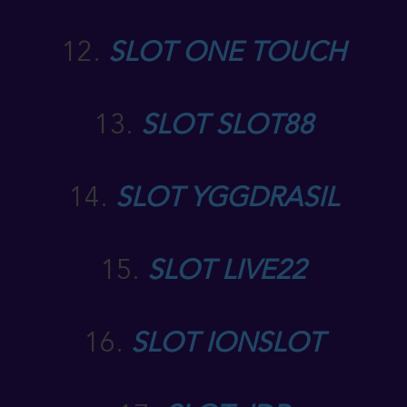
12.
SLOT ONE TOUCH
13.
SLOT SLOT88
14.
SLOT YGGDRASIL
15.
SLOT LIVE22
16.
SLOT IONSLOT