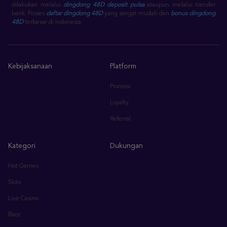
dilakukan melalui
dingdong 48D deposit pulsa
ataupun melalui transfer
bank. Proses
daftar dingdong 48D
yang sangat mudah dan
bonus dingdong
48D
terbesar di Indonesia.
Kebijaksanaan
Platform
Promosi
Loyalty
Referral
Kategori
Dukungan
Hot Games
Slots
Live Casino
Race