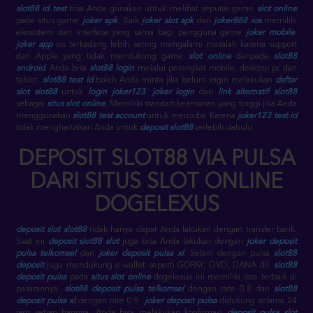
slot88 id test
bisa Anda gunakan untuk melihat seputar game
slot online
pada situs game
joker apk
. Baik
joker slot apk
dan
joker888 ios
memiliki
ekosistem dan interface yang sama bagi pengguna game
joker mobile
.
joker app
ios terkadang lebih sering mengalami masalah karena support
dari Apple yang tidak mendukung game
slot online
daripada
slot88
android
. Anda bisa
slot88 login
melalui perangkat mobile, desktop pc dan
tablet.
slot88 test id
boleh Anda minta jika belum ingin melakukan
daftar
slot slot88
untuk
login joker123
.
joker login
dari
link alternatif slot88
sebagai
situs slot online
. Memiliki standart keamanan yang tinggi jika Anda
menggunakan
slot88 test account
untuk mencoba. Karena
joker123 test id
tidak mengharuskan Anda untuk
deposit slot88
terlebih dahulu.
DEPOSIT SLOT88 VIA PULSA
DARI SITUS SLOT ONLINE
DOGELEXUS
deposit slot slot88
tidak hanya dapat Anda lakukan dengan transfer bank.
Saat ini
deposit slot88 slot
juga bisa Anda lakukan dengan
joker deposit
pulsa telkomsel
dan
joker deposit pulsa xl
. Selain dengan pulsa
slot88
deposit
juga mendukung e-wallet seperti GOPAY, OVO, DANA dll.
slot88
deposit pulsa
pada
situs slot online
dogelexus ini memiliki rate terbaik di
pasarannya.
slot88 deposit pulsa telkomsel
dengan rate 0.8 dan
slot88
deposit pulsa xl
dengan rate 0.9.
joker deposit pulsa
didukung selama 24