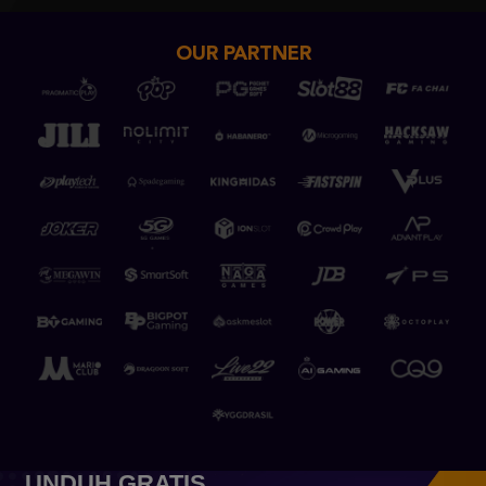
OUR PARTNER
UNDUH GRATIS