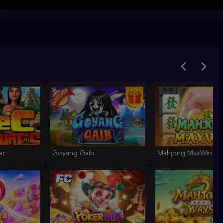
ec
Goyang Gaib
Mahjong MaxWin