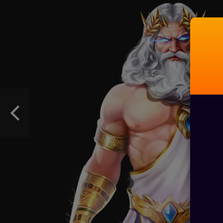
Previous