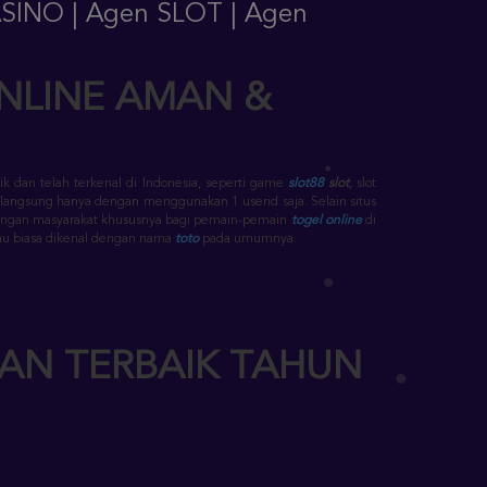
SINO | Agen SLOT | Agen
ONLINE AMAN &
 dan telah terkenal di Indonesia, seperti game
slot88
slot
, slot
 langsung hanya dengan menggunakan 1 userid saja.
Selain situs
alangan masyarakat khususnya bagi pemain-pemain
togel online
di
au biasa dikenal dengan nama
toto
pada umumnya.
AN TERBAIK TAHUN