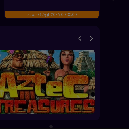
Sugar Rush 1000
Wild Bandito
Duck Hunters
ag****8
Sab, 08-Agt-2026 00.00.00
IDR
12,998,000.00
Gates of Olympus Super
Scatter
h****4
IDR
11,362,800.00
Sugar Rush 1000
ag****8
IDR
10,299,200.00
Sugar Rush 1000
ag****8
IDR
6,882,000.00
Sugar Rush 1000
ag****8