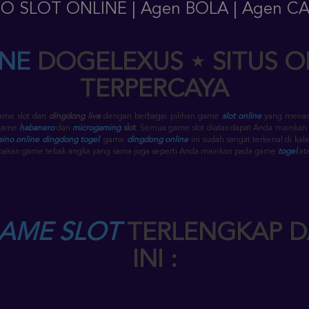
O SLOT ONLINE | Agen BOLA | Agen CA
INE
DOGELEXUS
⋆
SITUS 
TERPERCAYA
ame slot dan
dingdong live
dengan berbagai pilihan game
slot online
yang menarik
 game
habanero
dan
microgaming
slot
. Semua game slot diatas dapat Anda mainkan
sino online
dingdong togel
. game
dingdong online
ini sudah sangat terkenal di k
upakan game tebak angka yang sama juga seperti Anda mainkan pada game
togel
at
AME SLOT
TERLENGKAP D
INI :