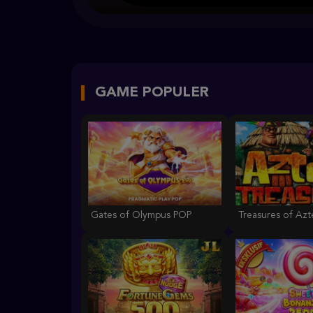
GAME POPULER
Gates of Olympus POP
Treasures of Azt