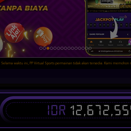
ktu ini, PP Virtual Sports permainan tidak akan tersedia. Kami memohon maaf atas
IDR
12,672,5