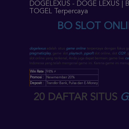
DOGELEXUS - DOGE LEXUS | B
TOGEL Terpercaya
BO SLOT ONL
dogelexus
adalah situs
game online
terpercaya dengan fokus g
pragmaticplay
, game slot
playtech
,
pgsoft
slot online
, slot
CQ9
,
slot online yang terkenal, Anda juga dapat bermain game live
ca
Indonesia yang telah mengenal game ini. Karena game ini mer
Win Rate :
98% ⚡
Promosi :
Newmember 20%
Deposit :
Transfer Bank, Pulsa dan E-Money
20 DAFTAR SITUS
G