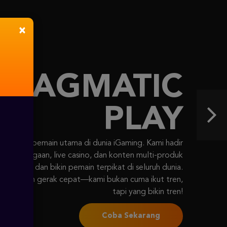
IDR
4,886,400.00
Sweet Bonanza 1000
×
rez****2
IDR
4,800,000.00
Sugar Rush 1000
ag****8
IDR
4,599,600.00
FAT PANDA
Nex
slot brand dari Pragmatic Play yang bold dan penuh
nyita perhatian dan kasih gameplay seru yang nggak
yang meledak-ledak, visual yang kece, dan potensi
da bukan cuma hiburan, tapi pembawa hoki sejati!
Coba Sekarang