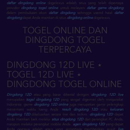
daftar dingdong online
dogelexus adalah situs yang telah dipercaya
provider
dingdong togel online
untuk melayani
daftar game dingdong
dalam pembukaan akun
daftar dingdong
sehingga userid hasil
daftar
dingdong
dapat Anda mainkan di situs
dingdong online
dogelexus.
TOGEL ONLINE DAN
DINGDONG TOGEL
TERPERCAYA
DINGDONG 12D LIVE ⋆
TOGEL 12D LIVE ⋆
DINGDONG TOGEL ONLINE
Dingdong 12D
atau yang biasa dikenal dengan
dingdong 12D live
merupakan
togel dingdong 12D
yang sangat digemari oleh masyarakat
Indonesia. game
dingdong 12D online
juga merupakan game pelengkap
menemani waktu luang Anda.
result dingdong 12D
atau
keluaran
dingdong 12D
dikeluarkan secara live dan terkini.
dingdong 12D
dapat
Anda mainkan baik melalui
situs dingdong 12D
dari perangkat PC Anda,
maupun melalui perangkat mobile Anda.
agen dingdong 12D
yang dapat
Anda percayai adalah agen yang senantiasa memberikan result
live