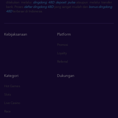
dilakukan melalui
dingdong 48D deposit pulsa
ataupun melalui transfer
bank. Proses
daftar dingdong 48D
yang sangat mudah dan
bonus dingdong
48D
terbesar di Indonesia.
Kebijaksanaan
Platform
Promosi
Loyalty
Referral
Kategori
Dukungan
Hot Games
Slots
Live Casino
Race