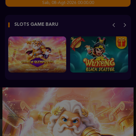
Gates of Olympus Super Scatter
Sab, 08-Agt-2026 00.00.00
h****4
IDR
3,990,000.00
SLOTS GAME BARU
Sweet Bonanza 2500
l***5
IDR
3,667,280.00
Starlight Princess™ 1000
wdl****8
IDR
3,088,200.00
Gates of Olympus Super Scatter
h****4
IDR
2,711,000.00
Gates of Olympus Super Scatter
h****4
IDR
2,526,000.00