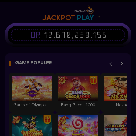
JACKPOT
PLAY
IDR
12,670,239,155
GAME POPULER
Gates of Olympus POP
Bang Gacor 1000
Nezha 2