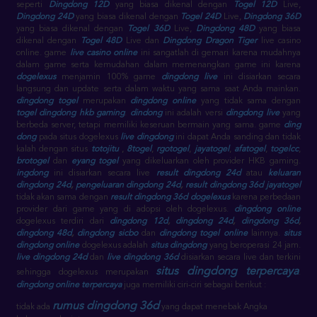
seperti
Dingdong 12D
yang biasa dikenal dengan
Togel 12D
Live,
Dingdong 24D
yang biasa dikenal dengan
Togel 24D
Live,
Dingdong 36D
yang biasa dikenal dengan
Togel 36D
Live,
Dingdong 48D
yang biasa
dikenal dengan
Togel 48D
Live dan
Dingdong Dragon Tiger
live casino
online. game
live casino online
ini sangatlah di gemari karena mudahnya
dalam game serta kemudahan dalam memenangkan game ini karena
dogelexus
menjamin 100% game
dingdong live
ini disiarkan secara
langsung dan update serta dalam waktu yang sama saat Anda mainkan.
dingdong togel
merupakan
dingdong online
yang tidak sama dengan
togel dingdong
hkb gaming
.
dindong
ini adalah versi
dingdong live
yang
berbeda server, tetapi memiliki keseruan bermain yang sama. game
ding
dong
pada situs dogelexus
live dingdong
ini dapat Anda sanding dan tidak
kalah dengan situs
totojitu
,
8togel
,
rgotogel
,
jayatogel
,
afatogel
,
togelcc
,
brotogel
dan
eyang togel
yang dikeluarkan oleh provider HKB gaming.
ingdong
ini disiarkan secara live
result dingdong 24d
atau
keluaran
dingdong 24d
,
pengeluaran dingdong 24d
,
result dingdong 36d jayatogel
tidak akan sama dengan
result dingdong 36d dogelexus
karena perbedaan
provider dari game yang di adopsi oleh dogelexus.
dingdong online
dogelexus terdiri dari
dingdong 12d
,
dingdong 24d
,
dingdong 36d
,
dingdong 48d
,
dingdong sicbo
dan
dingdong togel online
lainnya.
situs
dingdong online
dogelexus adalah
situs dingdong
yang beroperasi 24 jam.
live dingdong 24d
dan
live dingdong 36d
disiarkan secara live dan terkini
situs dingdong terpercaya
sehingga dogelexus merupakan
.
dingdong online terpercaya
juga memiliki ciri-ciri sebagai berikut :
rumus dingdong 36d
tidak ada
yang dapat menebak Angka