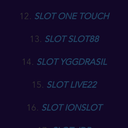
12.
SLOT ONE TOUCH
13.
SLOT SLOT88
14.
SLOT YGGDRASIL
15.
SLOT LIVE22
16.
SLOT IONSLOT