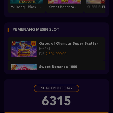
Wukong - Black Scatter
Sweet Bonanza 2500
PEMENANG MESIN SLOT
Gates of Olympus Super Scatter
h****4
IDR
9,804,000.00
Sweet Bonanza 1000
rez****2
IDR
4,800,000.00
NEX4D POOLS DAY
Gates of Olympus Super Scatter
h****4
6315
IDR
4,422,000.00