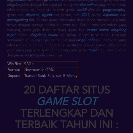
dogelexus
adalah situs
game online
terpercaya dengan fokus game slot dan
dingdong live
dengan berbagai pilihan game
slot online
yang menarik dan
telah terkenal di Indonesia, seperti game
slot88
slot
, slot
pragmaticplay
,
game slot
playtech
,
pgsoft
slot online
, slot
CQ9
, game
habanero
dan
microgaming
slot
. Semua game slot diatas dapat Anda mainkan langsung
hanya dengan menggunakan 1 userid saja.
Selain situs slot online yang
terkenal, Anda juga dapat bermain game live
casino online
dingdong
togel
. game
dingdong online
ini sudah sangat terkenal di kalangan
masyarakat khususnya bagi pemain-pemain
togel online
di Indonesia yang
telah mengenal game ini. Karena game ini merupakan game tebak angka
yang sama juga seperti Anda mainkan pada game
togel
atau biasa dikenal
dengan nama
toto
pada umumnya.
Win Rate :
98% ⚡
Promosi :
Newmember 20%
Deposit :
Transfer Bank, Pulsa dan E-Money
20 DAFTAR SITUS
GAME SLOT
TERLENGKAP DAN
TERBAIK TAHUN INI :