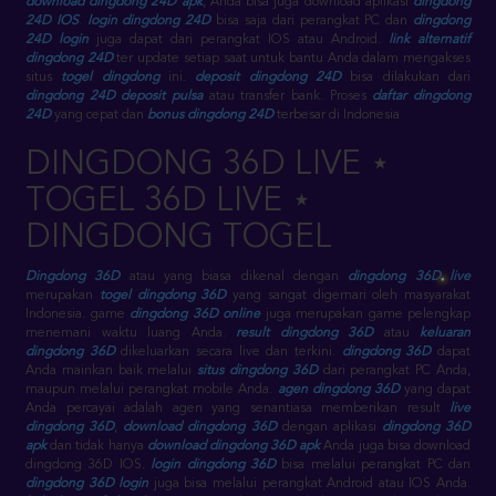
download dingdong 24D apk
, Anda bisa juga download aplikasi
dingdong
24D IOS
.
login dingdong 24D
bisa saja dari perangkat PC dan
dingdong
24D login
juga dapat dari perangkat IOS atau Android.
link alternatif
dingdong 24D
ter update setiap saat untuk bantu Anda dalam mengakses
situs
togel dingdong
ini.
deposit dingdong 24D
bisa dilakukan dari
dingdong 24D deposit pulsa
atau transfer bank. Proses
daftar dingdong
24D
yang cepat dan
bonus dingdong 24D
terbesar di Indonesia
DINGDONG 36D LIVE ⋆
TOGEL 36D LIVE ⋆
DINGDONG TOGEL
Dingdong 36D
atau yang biasa dikenal dengan
dingdong 36D live
merupakan
togel dingdong 36D
yang sangat digemari oleh masyarakat
Indonesia. game
dingdong 36D online
juga merupakan game pelengkap
menemani waktu luang Anda.
result dingdong 36D
atau
keluaran
dingdong 36D
dikeluarkan secara live dan terkini.
dingdong 36D
dapat
Anda mainkan baik melalui
situs dingdong 36D
dari perangkat PC Anda,
maupun melalui perangkat mobile Anda.
agen dingdong 36D
yang dapat
Anda percayai adalah agen yang senantiasa memberikan result
live
dingdong 36D
,
download dingdong 36D
dengan aplikasi
dingdong 36D
apk
dan tidak hanya
download dingdong 36D apk
Anda juga bisa download
dingdong 36D IOS.
login dingdong 36D
bisa melalui perangkat PC dan
dingdong 36D login
juga bisa melalui perangkat Android atau IOS Anda.