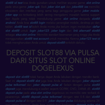
slot88 id test
bisa Anda gunakan untuk melihat seputar game
slot online
pada situs game
joker apk
. Baik
joker slot apk
dan
joker888 ios
memiliki
ekosistem dan interface yang sama bagi pengguna game
joker mobile
.
joker app
ios terkadang lebih sering mengalami masalah karena support
dari Apple yang tidak mendukung game
slot online
daripada
slot88
android
. Anda bisa
slot88 login
melalui perangkat mobile, desktop pc dan
tablet.
slot88 test id
boleh Anda minta jika belum ingin melakukan
daftar
slot slot88
untuk
login joker123
.
joker login
dari
link alternatif slot88
sebagai
situs slot online
. Memiliki standart keamanan yang tinggi jika Anda
menggunakan
slot88 test account
untuk mencoba. Karena
joker123 test id
tidak mengharuskan Anda untuk
deposit slot88
terlebih dahulu.
DEPOSIT SLOT88 VIA PULSA
DARI SITUS SLOT ONLINE
DOGELEXUS
deposit slot slot88
tidak hanya dapat Anda lakukan dengan transfer bank.
Saat ini
deposit slot88 slot
juga bisa Anda lakukan dengan
joker deposit
pulsa telkomsel
dan
joker deposit pulsa xl
. Selain dengan pulsa
slot88
deposit
juga mendukung e-wallet seperti GOPAY, OVO, DANA dll.
slot88
deposit pulsa
pada
situs slot online
dogelexus ini memiliki rate terbaik di
pasarannya.
slot88 deposit pulsa telkomsel
dengan rate 0.8 dan
slot88
deposit pulsa xl
dengan rate 0.9.
joker deposit pulsa
didukung selama 24