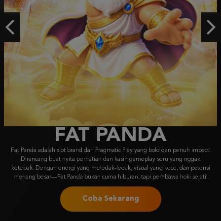
Sweet Bonanza 2500
a****8
IDR
2,271,000.00
Previous
Ne
Sweet Bonanza 2500
a****8
IDR
2,188,500.00
FAT PANDA
Fat Panda adalah slot brand dari Pragmatic Play yang bold dan penuh impact!
Dirancang buat nyita perhatian dan kasih gameplay seru yang nggak
ketebak. Dengan energi yang meledak-ledak, visual yang kece, dan potensi
menang besar—Fat Panda bukan cuma hiburan, tapi pembawa hoki sejati!
Coba Sekarang