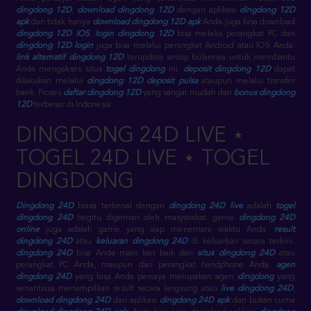
dingdong 12D
,
download dingdong 12D
dengan aplikasi
dingdong 12D
apk
dan tidak hanya
download dingdong 12D apk
Anda juga bisa download
dingdong 12D IOS
.
login dingdong 12D
bisa melalui perangkat PC dan
dingdong 12D login
juga bisa melalui perangkat Android atau IOS Anda.
link alternatif dingdong 12D
terupdate setiap bulannya untuk membantu
Anda mengakses situs
togel dingdong
ini.
deposit dingdong 12D
dapat
dilakukan melalui
dingdong 12D deposit pulsa
ataupun melalui transfer
bank. Proses
daftar dingdong 12D
yang sangat mudah dan
bonus dingdong
12D
terbesar di Indonesia
DINGDONG 24D LIVE ⋆
TOGEL 24D LIVE ⋆ TOGEL
DINGDONG
Dingdong 24D
biasa terkenal dengan
dingdong 24D live
adalah
togel
dingdong 24D
begitu digemari oleh masyarakat. game
dingdong 24D
online
juga adalah game yang siap menemani waktu Anda.
result
dingdong 24D
atau
keluaran dingdong 24D
di keluarkan secara terkini.
dingdong 24D
bisa Anda main kan baik dari
situs dingdong 24D
atau
perangkat PC Anda, maupun dari perangkat handphone Anda.
agen
dingdong 24D
yang bisa Anda percaya merupakan agen
dingdong
yang
senantiasa menampilkan result secara langsung atau
live dingdong 24D
,
download dingdong 24D
dari aplikasi
dingdong 24D apk
dan bukan cuma