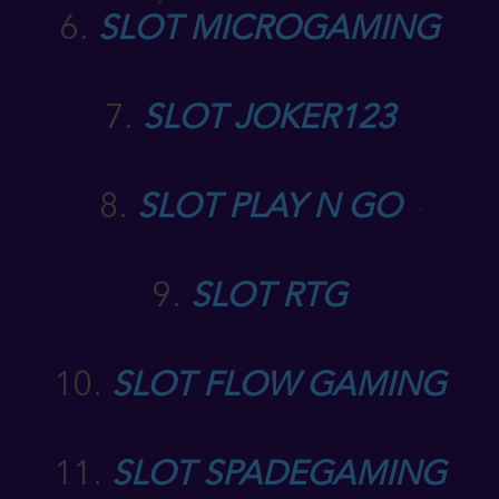
6.
SLOT MICROGAMING
7.
SLOT JOKER123
8.
SLOT PLAY N GO
9.
SLOT RTG
10.
SLOT FLOW GAMING
11.
SLOT SPADEGAMING