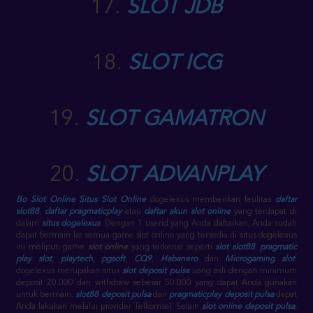
17.
SLOT JDB
18.
SLOT ICG
19.
SLOT GAMATRON
20.
SLOT ADVANPLAY
Bo Slot Online
Situs Slot Online
dogelexus memberikan fasilitas
daftar
slot88
,
daftar pragmaticplay
atau
daftar akun slot online
yang terdapat di
dalam
situs dogelexus
. Dengan 1 userid yang Anda daftarkan, Anda sudah
dapat bermain ke semua game slot online yang tersedia di situs dogelexus
ini meliputi game
slot online
yang terkenal seperti
slot slot88
,
pragmatic
play slot
,
playtech
,
pgsoft
,
CQ9
,
Habanero
dan
Microgaming slot
.
dogelexus merupakan situs
slot deposit pulsa
uang asli dengan minimum
deposit 20.000 dan withdraw sebesar 50.000 yang dapat Anda gunakan
untuk bermain.
slot88 deposit pulsa
dan
pragmaticplay deposit pulsa
dapat
Anda lakukan melalui provider Telkomsel. Selain
slot online deposit pulsa
,