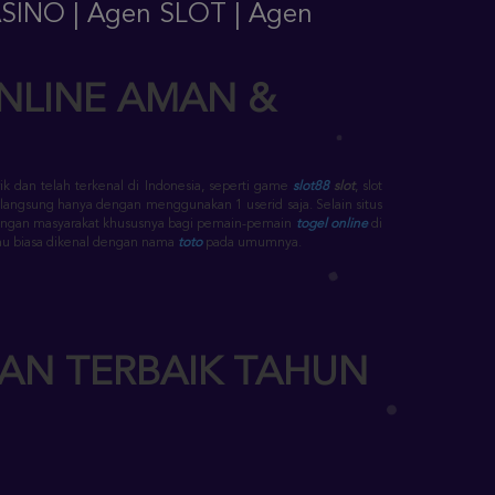
SINO | Agen SLOT | Agen
ONLINE AMAN &
 dan telah terkenal di Indonesia, seperti game
slot88
slot
, slot
 langsung hanya dengan menggunakan 1 userid saja.
Selain situs
alangan masyarakat khususnya bagi pemain-pemain
togel online
di
au biasa dikenal dengan nama
toto
pada umumnya.
AN TERBAIK TAHUN