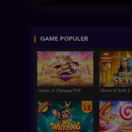
GAME POPULER
Gates of Olympus POP
Storm of Seth 2