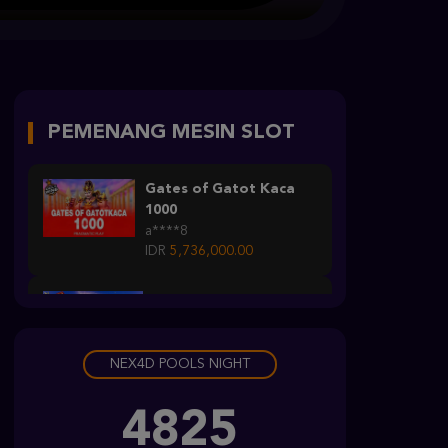
PEMENANG MESIN SLOT
Gates of Gatot Kaca
1000
a****8
IDR
5,736,000.00
Sweet Bonanza 2500
own
Epic Ze Zeus
Koi Gate
m***3
IDR
5,185,920.00
NEX4D POOLS NIGHT
Mahjong Wins Triple
Pot
4825
suka****x