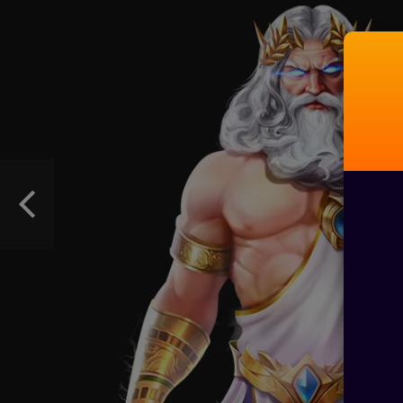
Previous