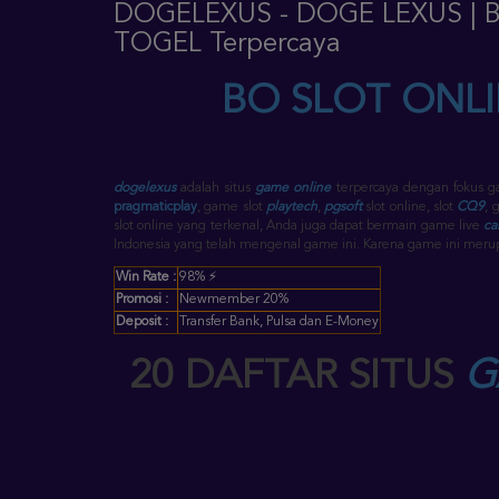
DOGELEXUS - DOGE LEXUS | B
TOGEL Terpercaya
BO SLOT ONL
dogelexus
adalah situs
game online
terpercaya dengan fokus g
pragmaticplay
, game slot
playtech
,
pgsoft
slot online
, slot
CQ9
,
slot online yang terkenal, Anda juga dapat bermain game live
ca
Indonesia yang telah mengenal game ini. Karena game ini mer
Win Rate :
98% ⚡
Promosi :
Newmember 20%
Deposit :
Transfer Bank, Pulsa dan E-Money
20 DAFTAR SITUS
G