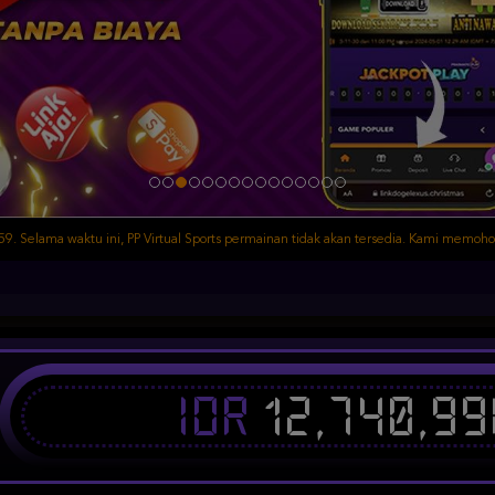
waktu ini, PP Virtual Sports permainan tidak akan tersedia. Kami memohon maaf at
IDR
12,740,9