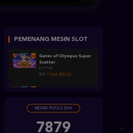
PEMENANG MESIN SLOT
Gates of Olympus Super
Scatter
h****4
IDR
7,364,000.00
Gates of Olympus Super
own
Epic Ze Zeus
BANDITO RETURNS
Scatter
h****4
IDR
7,202,000.00
NEX4D POOLS DAY
Gates of Olympus
7879
1000