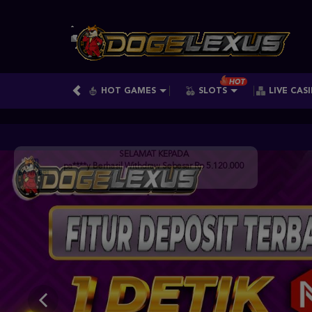
HOT GAMES
SLOTS
LIVE CAS
SELAMAT KEPADA
pa****y Berhasil Withdraw Sebesar Rp 5.120.000