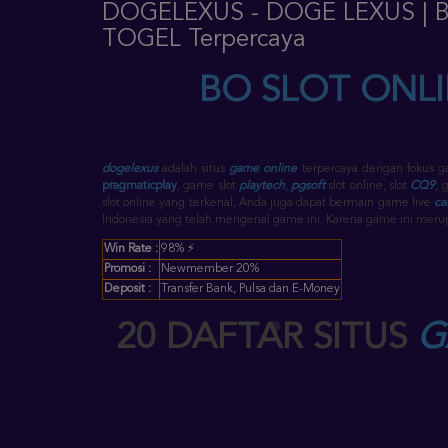
DOGELEXUS - DOGE LEXUS | B
TOGEL Terpercaya
BO SLOT ONL
dogelexus
adalah situs
game online
terpercaya dengan fokus g
pragmaticplay
, game slot
playtech
,
pgsoft
slot online
, slot
CQ9
,
slot online yang terkenal, Anda juga dapat bermain game live
ca
Indonesia yang telah mengenal game ini. Karena game ini mer
Win Rate :
98% ⚡
Promosi :
Newmember 20%
Deposit :
Transfer Bank, Pulsa dan E-Money
20 DAFTAR SITUS
G