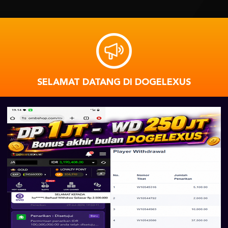
SELAMAT DATANG DI DOGELEXUS
Fat Panda adalah 
impact! Dirancang buat 
ketebak. Dengan energi 
menang besar—Fat Pan