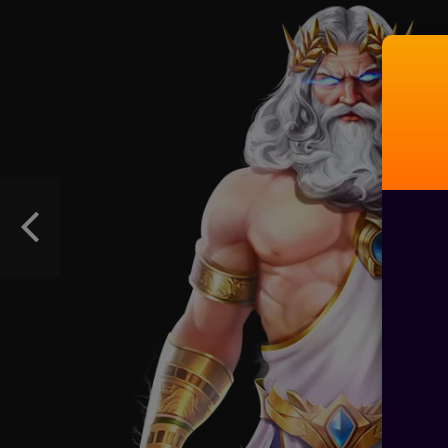
Previous