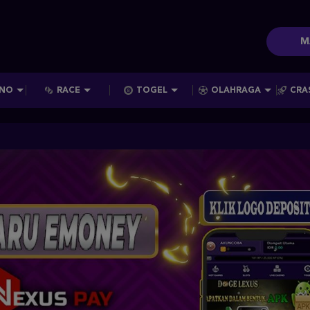
M
INO
RACE
TOGEL
OLAHRAGA
CRA