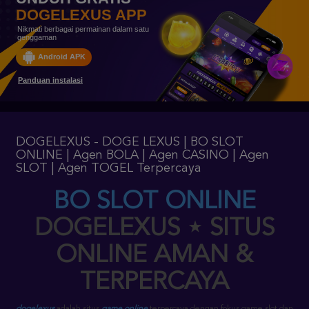
DOGELEXUS APP
Nikmati berbagai permainan dalam satu
genggaman
Android APK
Panduan instalasi
DOGELEXUS - DOGE LEXUS | BO SLOT
ONLINE | Agen BOLA | Agen CASINO | Agen
SLOT | Agen TOGEL Terpercaya
BO SLOT ONLINE
DOGELEXUS
⋆
SITUS
ONLINE AMAN &
TERPERCAYA