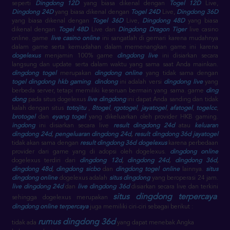
seperti
Dingdong 12D
yang biasa dikenal dengan
Togel 12D
Live,
Dingdong 24D
yang biasa dikenal dengan
Togel 24D
Live,
Dingdong 36D
yang biasa dikenal dengan
Togel 36D
Live,
Dingdong 48D
yang biasa
dikenal dengan
Togel 48D
Live dan
Dingdong Dragon Tiger
live casino
online. game
live casino online
ini sangatlah di gemari karena mudahnya
dalam game serta kemudahan dalam memenangkan game ini karena
dogelexus
menjamin 100% game
dingdong live
ini disiarkan secara
langsung dan update serta dalam waktu yang sama saat Anda mainkan.
dingdong togel
merupakan
dingdong online
yang tidak sama dengan
togel dingdong
hkb gaming
.
dindong
ini adalah versi
dingdong live
yang
berbeda server, tetapi memiliki keseruan bermain yang sama. game
ding
dong
pada situs dogelexus
live dingdong
ini dapat Anda sanding dan tidak
kalah dengan situs
totojitu
,
8togel
,
rgotogel
,
jayatogel
,
afatogel
,
togelcc
,
brotogel
dan
eyang togel
yang dikeluarkan oleh provider HKB gaming.
ingdong
ini disiarkan secara live
result dingdong 24d
atau
keluaran
dingdong 24d
,
pengeluaran dingdong 24d
,
result dingdong 36d jayatogel
tidak akan sama dengan
result dingdong 36d dogelexus
karena perbedaan
provider dari game yang di adopsi oleh dogelexus.
dingdong online
dogelexus terdiri dari
dingdong 12d
,
dingdong 24d
,
dingdong 36d
,
dingdong 48d
,
dingdong sicbo
dan
dingdong togel online
lainnya.
situs
dingdong online
dogelexus adalah
situs dingdong
yang beroperasi 24 jam.
live dingdong 24d
dan
live dingdong 36d
disiarkan secara live dan terkini
situs dingdong terpercaya
sehingga dogelexus merupakan
.
dingdong online terpercaya
juga memiliki ciri-ciri sebagai berikut :
rumus dingdong 36d
tidak ada
yang dapat menebak Angka