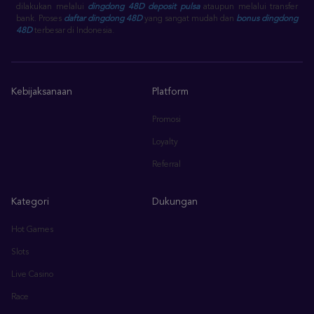
dilakukan melalui
dingdong 48D deposit pulsa
ataupun melalui transfer
bank. Proses
daftar dingdong 48D
yang sangat mudah dan
bonus dingdong
48D
terbesar di Indonesia.
Kebijaksanaan
Platform
Promosi
Loyalty
Referral
Kategori
Dukungan
Hot Games
Slots
Live Casino
Race