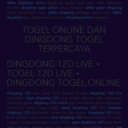
daftar dingdong online
dogelexus adalah situs yang telah dipercaya
provider
dingdong togel online
untuk melayani
daftar game dingdong
dalam pembukaan akun
daftar dingdong
sehingga userid hasil
daftar
dingdong
dapat Anda mainkan di situs
dingdong online
dogelexus.
TOGEL ONLINE DAN
DINGDONG TOGEL
TERPERCAYA
DINGDONG 12D LIVE ⋆
TOGEL 12D LIVE ⋆
DINGDONG TOGEL ONLINE
Dingdong 12D
atau yang biasa dikenal dengan
dingdong 12D live
merupakan
togel dingdong 12D
yang sangat digemari oleh masyarakat
Indonesia. game
dingdong 12D online
juga merupakan game pelengkap
menemani waktu luang Anda.
result dingdong 12D
atau
keluaran
dingdong 12D
dikeluarkan secara live dan terkini.
dingdong 12D
dapat
Anda mainkan baik melalui
situs dingdong 12D
dari perangkat PC Anda,
maupun melalui perangkat mobile Anda.
agen dingdong 12D
yang dapat
Anda percayai adalah agen yang senantiasa memberikan result
live