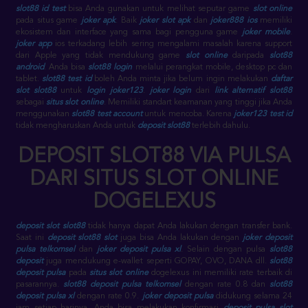
slot88 id test
bisa Anda gunakan untuk melihat seputar game
slot online
pada situs game
joker apk
. Baik
joker slot apk
dan
joker888 ios
memiliki
ekosistem dan interface yang sama bagi pengguna game
joker mobile
.
joker app
ios terkadang lebih sering mengalami masalah karena support
dari Apple yang tidak mendukung game
slot online
daripada
slot88
android
. Anda bisa
slot88 login
melalui perangkat mobile, desktop pc dan
tablet.
slot88 test id
boleh Anda minta jika belum ingin melakukan
daftar
slot slot88
untuk
login joker123
.
joker login
dari
link alternatif slot88
sebagai
situs slot online
. Memiliki standart keamanan yang tinggi jika Anda
menggunakan
slot88 test account
untuk mencoba. Karena
joker123 test id
tidak mengharuskan Anda untuk
deposit slot88
terlebih dahulu.
DEPOSIT SLOT88 VIA PULSA
DARI SITUS SLOT ONLINE
DOGELEXUS
deposit slot slot88
tidak hanya dapat Anda lakukan dengan transfer bank.
Saat ini
deposit slot88 slot
juga bisa Anda lakukan dengan
joker deposit
pulsa telkomsel
dan
joker deposit pulsa xl
. Selain dengan pulsa
slot88
deposit
juga mendukung e-wallet seperti GOPAY, OVO, DANA dll.
slot88
deposit pulsa
pada
situs slot online
dogelexus ini memiliki rate terbaik di
pasarannya.
slot88 deposit pulsa telkomsel
dengan rate 0.8 dan
slot88
deposit pulsa xl
dengan rate 0.9.
joker deposit pulsa
didukung selama 24