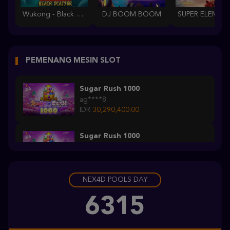
Wukong - Black Scatter
DJ BOOM BOOM
PEMENANG MESIN SLOT
Sugar Rush 1000
ag****8
IDR
30,290,400.00
Sugar Rush 1000
ag****8
IDR
17,376,800.00
NEX4D POOLS DAY
Sugar Rush 1000
ag****8
6315
IDR
13,082,000.00