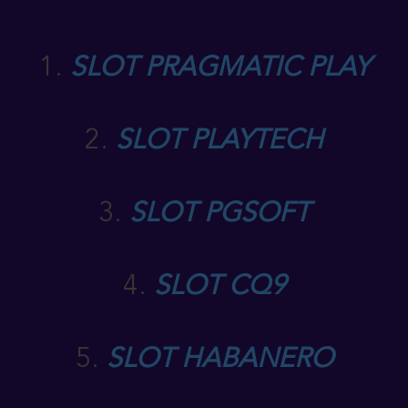
1.
SLOT PRAGMATIC PLAY
2.
SLOT PLAYTECH
3.
SLOT PGSOFT
4.
SLOT CQ9
5.
SLOT HABANERO