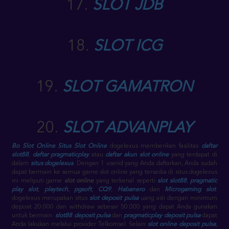
17.
SLOT JDB
18.
SLOT ICG
19.
SLOT GAMATRON
20.
SLOT ADVANPLAY
Bo Slot Online
Situs Slot Online
dogelexus memberikan fasilitas
daftar
slot88
,
daftar pragmaticplay
atau
daftar akun slot online
yang terdapat di
dalam
situs dogelexus
. Dengan 1 userid yang Anda daftarkan, Anda sudah
dapat bermain ke semua game slot online yang tersedia di situs dogelexus
ini meliputi game
slot online
yang terkenal seperti
slot slot88
,
pragmatic
play slot
,
playtech
,
pgsoft
,
CQ9
,
Habanero
dan
Microgaming slot
.
dogelexus merupakan situs
slot deposit pulsa
uang asli dengan minimum
deposit 20.000 dan withdraw sebesar 50.000 yang dapat Anda gunakan
untuk bermain.
slot88 deposit pulsa
dan
pragmaticplay deposit pulsa
dapat
Anda lakukan melalui provider Telkomsel. Selain
slot online deposit pulsa
,