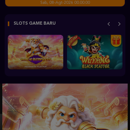
Sugar Rush 1000
Sab, 08-Agt-2026 00.00.00
ag****8
IDR
12,998,000.00
SLOTS GAME BARU
Gates of Olympus Super Scatter
h****4
IDR
11,362,800.00
Sugar Rush 1000
ag****8
IDR
10,299,200.00
Sugar Rush 1000
ag****8
IDR
6,882,000.00
Sugar Rush 1000
ag****8
IDR
4,886,400.00