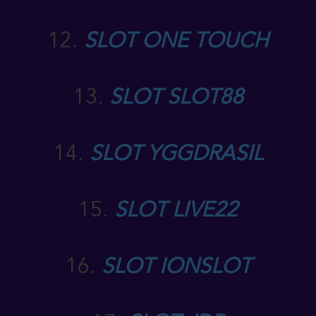
12.
SLOT ONE TOUCH
13.
SLOT SLOT88
14.
SLOT YGGDRASIL
15.
SLOT LIVE22
16.
SLOT IONSLOT