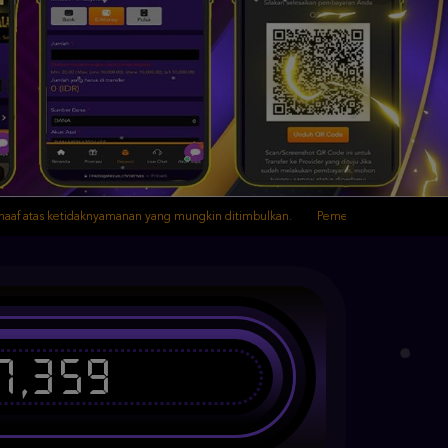
ketidaknyamanan yang mungkin ditimbulkan.
Pemeliharaan Terjadwal: MarbleX pa
07,359