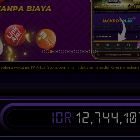
tu ini, PP Virtual Sports permainan tidak akan tersedia. Kami memohon maaf atas 
IDR
12,744,1