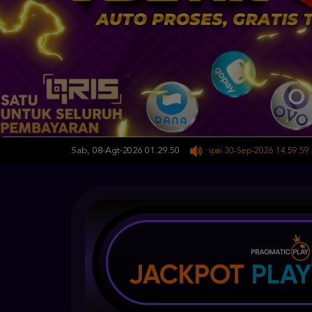
Sab, 08-Agt-2026 01.29.50
al Sports pada 30-Jun-2026 dari 14.59.59 sampai 30-Sep-2026 14.59.59. Selama wak
JACKPOT
PLAY