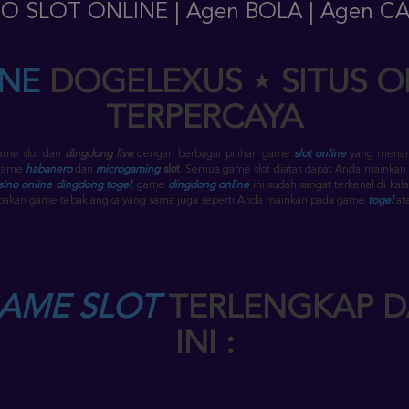
O SLOT ONLINE | Agen BOLA | Agen CA
INE
DOGELEXUS
⋆
SITUS 
TERPERCAYA
ame slot dan
dingdong live
dengan berbagai pilihan game
slot online
yang menarik
 game
habanero
dan
microgaming
slot
. Semua game slot diatas dapat Anda mainkan
sino online
dingdong togel
. game
dingdong online
ini sudah sangat terkenal di k
upakan game tebak angka yang sama juga seperti Anda mainkan pada game
togel
at
AME SLOT
TERLENGKAP D
INI :