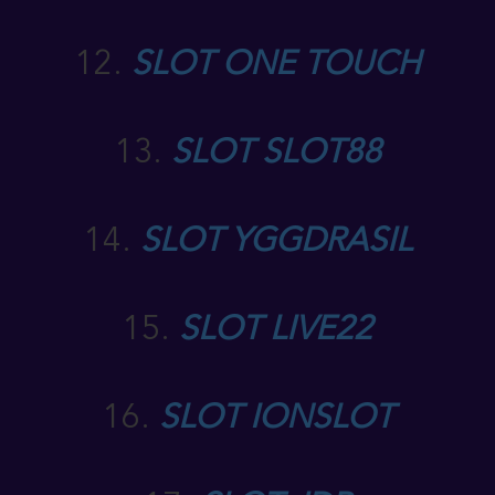
12.
SLOT ONE TOUCH
13.
SLOT SLOT88
14.
SLOT YGGDRASIL
15.
SLOT LIVE22
16.
SLOT IONSLOT