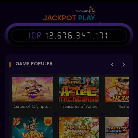
JACKPOT
PLAY
IDR
12,676,347,171
GAME POPULER
Gates of Olympus POP
Treasures of Aztec
Nezha 2