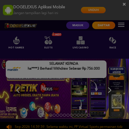
×
DOGELEXUS Aplikasi Mobile
UNDUH
Jangan tampilkan lagi hari ini
MASUK
DAFTAR
HOT GAMES
SLOTS
LIVE CASINO
RACE
SELAMAT KEPADA
ha****3 Berhasil Withdraw Sebesar Rp 756.000
 30-Sep-2026 14.59.59. Selama waktu ini, PP Virtual Sports permainan tidak akan 