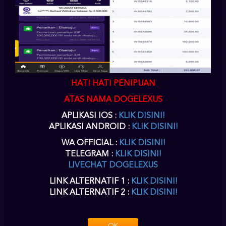
joker123
.
slot88 daftar
akun slot online
dengan proses yang cepat dapat
Anda terima sesaat setelah
daftar joker777
selesai Anda isikan datanya
dengan lengkap.
slot88 daftar
hanya membutuhkan waktu beberapa menit
untuk pengisian form
daftar joker888
disitus
joker 123
atau
slot88
sebagai
joker game
terpercaya.
slot88 online
,
joker888
,
joker123
,
jokergaming
,
joker1788
,
joker8868
,
joker777
,
joker688
sebagai alternatif
joker slot
pada
situs dogelexus
joker gaming
.
DOWNLOAD SLOT88 APK
HATI HATI PENIPUAN
SLOT SLOT88 LOGIN VERSI
ATAS NAMA DOGELEXUS
TERBARU
APLIKASI IOS :
KLIK DISINI!
APLIKASI ANDROID :
KLIK DISINI!
joker download
Setelah Anda melakukan
pendaftaran akun slot88
di
dogelexus, maka selanjutnya Anda dapat melakukan
download slot88
apk,
WA OFFICIAL :
KLIK DISINI!
aplikasi
slot88 apk
android dogelexus ini mendukung Anda dalam bermain
TELEGRAM :
KLIK DISINI!
melalui perangkat mobile smartphone Anda. Baik melalui PC atau mobile
LIVECHAT DOGELEXUS
dimana saja dan kapan saja dapat Anda mainkan semua game yang ada di
slot dogelexus ini.
slot88 download
dapat Anda
download aplikasi joker
LINK ALTERNATIF 1 :
KLIK DISINI!
123
melalui Android dan IOS.
slot88 download apk
bisa langsung diinstal
setelah Anda
download aplikasi slot88
nya.
download joker 123
lebih baik
LINK ALTERNATIF 2 :
KLIK DISINI!
segera Anda download setelah
daftar akun slot88
sehingga lebih
memudahkan Anda untuk
login slot88
.
download slot88
ini terletak pada
menu daftar
slot88 apk download
yang ada pada kanan menu utama pada
situs
dogelexus slot online
ini.
slot88 android download
untuk perangkat