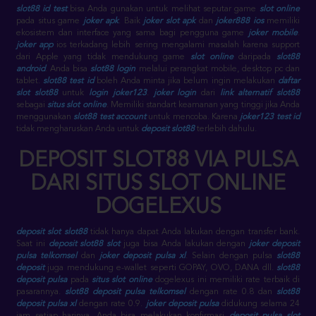
slot88 id test
bisa Anda gunakan untuk melihat seputar game
slot online
pada situs game
joker apk
. Baik
joker slot apk
dan
joker888 ios
memiliki
ekosistem dan interface yang sama bagi pengguna game
joker mobile
.
joker app
ios terkadang lebih sering mengalami masalah karena support
dari Apple yang tidak mendukung game
slot online
daripada
slot88
android
. Anda bisa
slot88 login
melalui perangkat mobile, desktop pc dan
tablet.
slot88 test id
boleh Anda minta jika belum ingin melakukan
daftar
slot slot88
untuk
login joker123
.
joker login
dari
link alternatif slot88
sebagai
situs slot online
. Memiliki standart keamanan yang tinggi jika Anda
menggunakan
slot88 test account
untuk mencoba. Karena
joker123 test id
tidak mengharuskan Anda untuk
deposit slot88
terlebih dahulu.
DEPOSIT SLOT88 VIA PULSA
DARI SITUS SLOT ONLINE
DOGELEXUS
deposit slot slot88
tidak hanya dapat Anda lakukan dengan transfer bank.
Saat ini
deposit slot88 slot
juga bisa Anda lakukan dengan
joker deposit
pulsa telkomsel
dan
joker deposit pulsa xl
. Selain dengan pulsa
slot88
deposit
juga mendukung e-wallet seperti GOPAY, OVO, DANA dll.
slot88
deposit pulsa
pada
situs slot online
dogelexus ini memiliki rate terbaik di
pasarannya.
slot88 deposit pulsa telkomsel
dengan rate 0.8 dan
slot88
deposit pulsa xl
dengan rate 0.9.
joker deposit pulsa
didukung selama 24