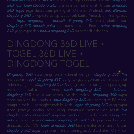
download dingdong 24D apk
, Anda bisa juga download aplikasi
dingdong
24D IOS
.
login dingdong 24D
bisa saja dari perangkat PC dan
dingdong
24D login
juga dapat dari perangkat IOS atau Android.
link alternatif
dingdong 24D
ter update setiap saat untuk bantu Anda dalam mengakses
situs
togel dingdong
ini.
deposit dingdong 24D
bisa dilakukan dari
dingdong 24D deposit pulsa
atau transfer bank. Proses
daftar dingdong
24D
yang cepat dan
bonus dingdong 24D
terbesar di Indonesia
DINGDONG 36D LIVE ⋆
TOGEL 36D LIVE ⋆
DINGDONG TOGEL
Dingdong 36D
atau yang biasa dikenal dengan
dingdong 36D live
merupakan
togel dingdong 36D
yang sangat digemari oleh masyarakat
Indonesia. game
dingdong 36D online
juga merupakan game pelengkap
menemani waktu luang Anda.
result dingdong 36D
atau
keluaran
dingdong 36D
dikeluarkan secara live dan terkini.
dingdong 36D
dapat
Anda mainkan baik melalui
situs dingdong 36D
dari perangkat PC Anda,
maupun melalui perangkat mobile Anda.
agen dingdong 36D
yang dapat
Anda percayai adalah agen yang senantiasa memberikan result
live
dingdong 36D
,
download dingdong 36D
dengan aplikasi
dingdong 36D
apk
dan tidak hanya
download dingdong 36D apk
Anda juga bisa download
dingdong 36D IOS.
login dingdong 36D
bisa melalui perangkat PC dan
dingdong 36D login
juga bisa melalui perangkat Android atau IOS Anda.