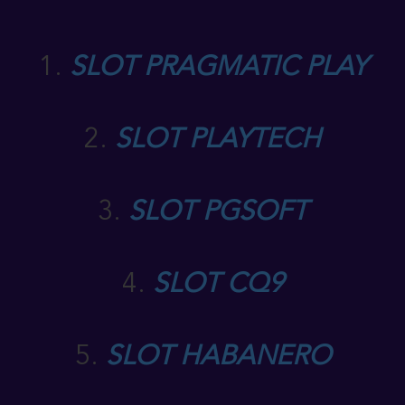
1.
SLOT PRAGMATIC PLAY
2.
SLOT PLAYTECH
3.
SLOT PGSOFT
4.
SLOT CQ9
5.
SLOT HABANERO