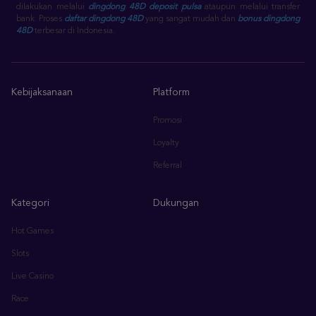
dilakukan melalui
dingdong 48D deposit pulsa
ataupun melalui transfer
bank. Proses
daftar dingdong 48D
yang sangat mudah dan
bonus dingdong
48D
terbesar di Indonesia.
Kebijaksanaan
Platform
Promosi
Loyalty
Referral
Kategori
Dukungan
Hot Games
Slots
Live Casino
Race