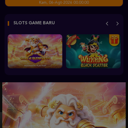
Sweet Bonanza 2500
Kam, 06-Agt-2026 00.00.00
m***3
IDR
5,550,850.00
SLOTS GAME BARU
Gates of Olympus™
sad****4
IDR
5,115,000.00
Gates of Olympus 1000
aps****5
IDR
4,884,000.00
Gates of Olympus 1000
aps****5
IDR
4,618,000.00
Gates of Olympus 1000
aps****5
IDR
4,517,600.00