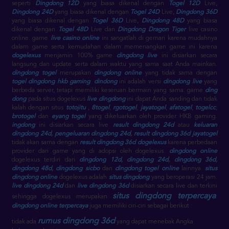
seperti
Dingdong 12D
yang biasa dikenal dengan
Togel 12D
Live,
Dingdong 24D
yang biasa dikenal dengan
Togel 24D
Live,
Dingdong 36D
yang biasa dikenal dengan
Togel 36D
Live,
Dingdong 48D
yang biasa
dikenal dengan
Togel 48D
Live dan
Dingdong Dragon Tiger
live casino
online. game
live casino online
ini sangatlah di gemari karena mudahnya
dalam game serta kemudahan dalam memenangkan game ini karena
dogelexus
menjamin 100% game
dingdong live
ini disiarkan secara
langsung dan update serta dalam waktu yang sama saat Anda mainkan.
dingdong togel
merupakan
dingdong online
yang tidak sama dengan
togel dingdong
hkb gaming
.
dindong
ini adalah versi
dingdong live
yang
berbeda server, tetapi memiliki keseruan bermain yang sama. game
ding
dong
pada situs dogelexus
live dingdong
ini dapat Anda sanding dan tidak
kalah dengan situs
totojitu
,
8togel
,
rgotogel
,
jayatogel
,
afatogel
,
togelcc
,
brotogel
dan
eyang togel
yang dikeluarkan oleh provider HKB gaming.
ingdong
ini disiarkan secara live
result dingdong 24d
atau
keluaran
dingdong 24d
,
pengeluaran dingdong 24d
,
result dingdong 36d jayatogel
tidak akan sama dengan
result dingdong 36d dogelexus
karena perbedaan
provider dari game yang di adopsi oleh dogelexus.
dingdong online
dogelexus terdiri dari
dingdong 12d
,
dingdong 24d
,
dingdong 36d
,
dingdong 48d
,
dingdong sicbo
dan
dingdong togel online
lainnya.
situs
dingdong online
dogelexus adalah
situs dingdong
yang beroperasi 24 jam.
live dingdong 24d
dan
live dingdong 36d
disiarkan secara live dan terkini
situs dingdong terpercaya
sehingga dogelexus merupakan
.
dingdong online terpercaya
juga memiliki ciri-ciri sebagai berikut :
rumus dingdong 36d
tidak ada
yang dapat menebak Angka