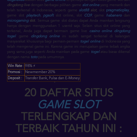
dogelexus
adalah situs
game online
terpercaya dengan fokus game slot dan
dingdong live
dengan berbagai pilihan game
slot online
yang menarik dan
telah terkenal di Indonesia, seperti game
slot88
slot
, slot
pragmaticplay
,
game slot
playtech
,
pgsoft
slot online
, slot
CQ9
, game
habanero
dan
microgaming
slot
. Semua game slot diatas dapat Anda mainkan langsung
hanya dengan menggunakan 1 userid saja.
Selain situs slot online yang
terkenal, Anda juga dapat bermain game live
casino online
dingdong
togel
. game
dingdong online
ini sudah sangat terkenal di kalangan
masyarakat khususnya bagi pemain-pemain
togel online
di Indonesia yang
telah mengenal game ini. Karena game ini merupakan game tebak angka
yang sama juga seperti Anda mainkan pada game
togel
atau biasa dikenal
dengan nama
toto
pada umumnya.
Win Rate :
98% ⚡
Promosi :
Newmember 20%
Deposit :
Transfer Bank, Pulsa dan E-Money
20 DAFTAR SITUS
GAME SLOT
TERLENGKAP DAN
TERBAIK TAHUN INI :