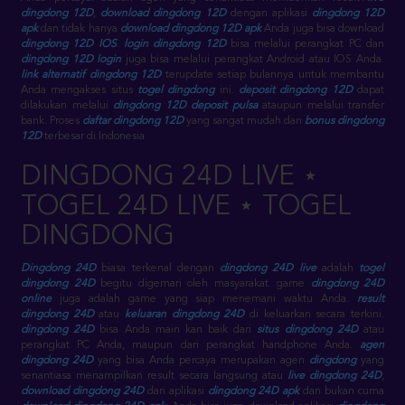
dingdong 12D
,
download dingdong 12D
dengan aplikasi
dingdong 12D
apk
dan tidak hanya
download dingdong 12D apk
Anda juga bisa download
dingdong 12D IOS
.
login dingdong 12D
bisa melalui perangkat PC dan
dingdong 12D login
juga bisa melalui perangkat Android atau IOS Anda.
link alternatif dingdong 12D
terupdate setiap bulannya untuk membantu
Anda mengakses situs
togel dingdong
ini.
deposit dingdong 12D
dapat
dilakukan melalui
dingdong 12D deposit pulsa
ataupun melalui transfer
bank. Proses
daftar dingdong 12D
yang sangat mudah dan
bonus dingdong
12D
terbesar di Indonesia
DINGDONG 24D LIVE ⋆
TOGEL 24D LIVE ⋆ TOGEL
DINGDONG
Dingdong 24D
biasa terkenal dengan
dingdong 24D live
adalah
togel
dingdong 24D
begitu digemari oleh masyarakat. game
dingdong 24D
online
juga adalah game yang siap menemani waktu Anda.
result
dingdong 24D
atau
keluaran dingdong 24D
di keluarkan secara terkini.
dingdong 24D
bisa Anda main kan baik dari
situs dingdong 24D
atau
perangkat PC Anda, maupun dari perangkat handphone Anda.
agen
dingdong 24D
yang bisa Anda percaya merupakan agen
dingdong
yang
senantiasa menampilkan result secara langsung atau
live dingdong 24D
,
download dingdong 24D
dari aplikasi
dingdong 24D apk
dan bukan cuma