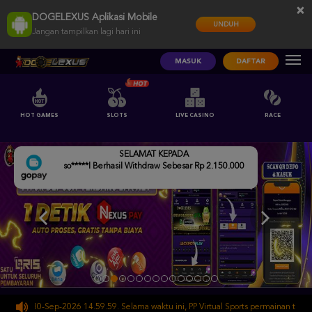
×
DOGELEXUS Aplikasi Mobile
UNDUH
Jangan tampilkan lagi hari ini
MASUK
DAFTAR
HOT GAMES
SLOTS
LIVE CASINO
RACE
SELAMAT KEPADA
so*****l Berhasil Withdraw Sebesar Rp 2.150.000
i 30-Sep-2026 14.59.59. Selama waktu ini, PP Virtual Sports permainan tidak akan