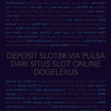
slot88 id test
bisa Anda gunakan untuk melihat seputar game
slot online
pada situs game
joker apk
. Baik
joker slot apk
dan
joker888 ios
memiliki
ekosistem dan interface yang sama bagi pengguna game
joker mobile
.
joker app
ios terkadang lebih sering mengalami masalah karena support
dari Apple yang tidak mendukung game
slot online
daripada
slot88
android
. Anda bisa
slot88 login
melalui perangkat mobile, desktop pc dan
tablet.
slot88 test id
boleh Anda minta jika belum ingin melakukan
daftar
slot slot88
untuk
login joker123
.
joker login
dari
link alternatif slot88
sebagai
situs slot online
. Memiliki standart keamanan yang tinggi jika Anda
menggunakan
slot88 test account
untuk mencoba. Karena
joker123 test id
tidak mengharuskan Anda untuk
deposit slot88
terlebih dahulu.
DEPOSIT SLOT88 VIA PULSA
DARI SITUS SLOT ONLINE
DOGELEXUS
deposit slot slot88
tidak hanya dapat Anda lakukan dengan transfer bank.
Saat ini
deposit slot88 slot
juga bisa Anda lakukan dengan
joker deposit
pulsa telkomsel
dan
joker deposit pulsa xl
. Selain dengan pulsa
slot88
deposit
juga mendukung e-wallet seperti GOPAY, OVO, DANA dll.
slot88
deposit pulsa
pada
situs slot online
dogelexus ini memiliki rate terbaik di
pasarannya.
slot88 deposit pulsa telkomsel
dengan rate 0.8 dan
slot88
deposit pulsa xl
dengan rate 0.9.
joker deposit pulsa
didukung selama 24