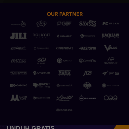
OUR PARTNER
UNDUH GRATIS