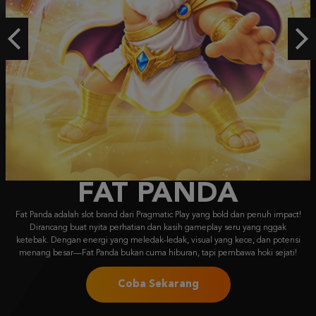
Gates of Olympus 1000
aps****5
IDR
4,432,800.00
Previous
Ne
Gates of Olympus 1000
aps****5
IDR
4,167,500.00
FAT PANDA
Fat Panda adalah slot brand dari Pragmatic Play yang bold dan penuh impact!
Dirancang buat nyita perhatian dan kasih gameplay seru yang nggak
ketebak. Dengan energi yang meledak-ledak, visual yang kece, dan potensi
menang besar—Fat Panda bukan cuma hiburan, tapi pembawa hoki sejati!
Coba Sekarang