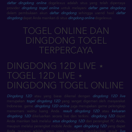
daftar dingdong online
dogelexus adalah situs yang telah dipercaya
provider
dingdong togel online
untuk melayani
daftar game dingdong
dalam pembukaan akun
daftar dingdong
sehingga userid hasil
daftar
dingdong
dapat Anda mainkan di situs
dingdong online
dogelexus.
TOGEL ONLINE DAN
DINGDONG TOGEL
TERPERCAYA
DINGDONG 12D LIVE ⋆
TOGEL 12D LIVE ⋆
DINGDONG TOGEL ONLINE
Dingdong 12D
atau yang biasa dikenal dengan
dingdong 12D live
merupakan
togel dingdong 12D
yang sangat digemari oleh masyarakat
Indonesia. game
dingdong 12D online
juga merupakan game pelengkap
menemani waktu luang Anda.
result dingdong 12D
atau
keluaran
dingdong 12D
dikeluarkan secara live dan terkini.
dingdong 12D
dapat
Anda mainkan baik melalui
situs dingdong 12D
dari perangkat PC Anda,
maupun melalui perangkat mobile Anda.
agen dingdong 12D
yang dapat
Anda percayai adalah agen yang senantiasa memberikan result
live