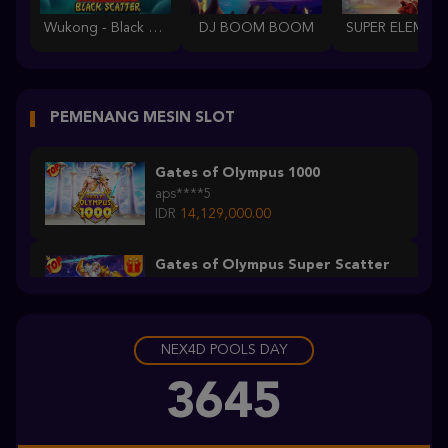
Wukong - Black Scatter
DJ BOOM BOOM
PEMENANG MESIN SLOT
Gates of Olympus 1000
aps****5
IDR
14,129,000.00
Gates of Olympus Super Scatter
slote****8
IDR
9,230,520.00
NEX4D POOLS DAY
Gates of Olympus 1000
aps****5
3645
IDR
6,904,000.00