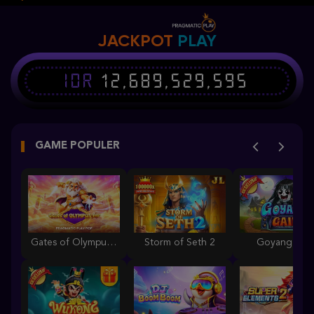
JACKPOT
PLAY
IDR
12,689,529,595
GAME POPULER
Gates of Olympus POP
Storm of Seth 2
Goyang Gai