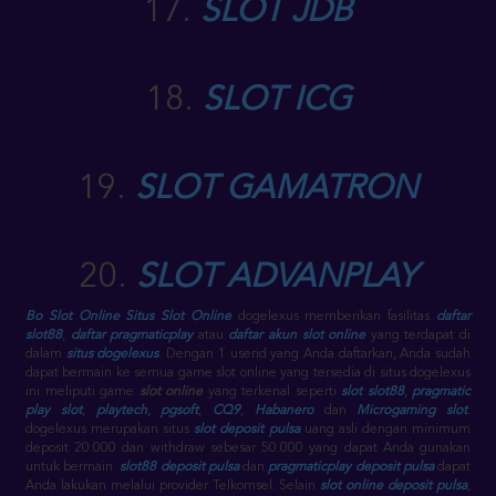
17.
SLOT JDB
18.
SLOT ICG
19.
SLOT GAMATRON
20.
SLOT ADVANPLAY
Bo Slot Online
Situs Slot Online
dogelexus memberikan fasilitas
daftar
slot88
,
daftar pragmaticplay
atau
daftar akun slot online
yang terdapat di
dalam
situs dogelexus
. Dengan 1 userid yang Anda daftarkan, Anda sudah
dapat bermain ke semua game slot online yang tersedia di situs dogelexus
ini meliputi game
slot online
yang terkenal seperti
slot slot88
,
pragmatic
play slot
,
playtech
,
pgsoft
,
CQ9
,
Habanero
dan
Microgaming slot
.
dogelexus merupakan situs
slot deposit pulsa
uang asli dengan minimum
deposit 20.000 dan withdraw sebesar 50.000 yang dapat Anda gunakan
untuk bermain.
slot88 deposit pulsa
dan
pragmaticplay deposit pulsa
dapat
Anda lakukan melalui provider Telkomsel. Selain
slot online deposit pulsa
,