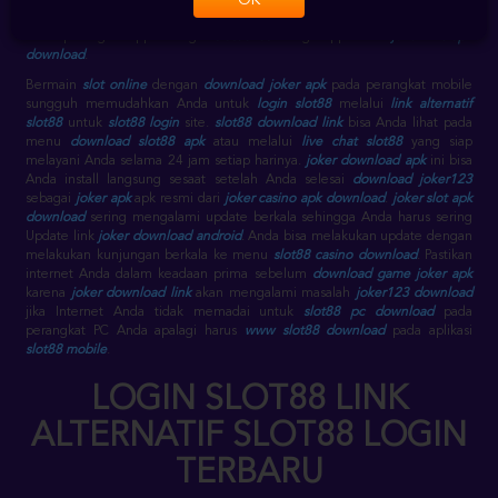
OK
Android dengan
slot88 apk
sebagai aplikasinya atau
joker download ios
untuk perangkat Apple dengan
slot88 ios
sebagai apps resmi
joker 123 apk
download
.
Bermain
slot online
dengan
download joker apk
pada perangkat mobile
sungguh memudahkan Anda untuk
login slot88
melalui
link alternatif
slot88
untuk
slot88 login
site.
slot88 download link
bisa Anda lihat pada
menu
download slot88 apk
atau melalui
live chat slot88
yang siap
melayani Anda selama 24 jam setiap harinya.
joker download apk
ini bisa
Anda install langsung sesaat setelah Anda selesai
download joker123
sebagai
joker apk
apk resmi dari
joker casino apk download
.
joker slot apk
download
sering mengalami update berkala sehingga Anda harus sering
Update link
joker download android
. Anda bisa melakukan update dengan
melakukan kunjungan berkala ke menu
slot88 casino download
. Pastikan
internet Anda dalam keadaan prima sebelum
download game joker apk
karena
joker download link
akan mengalami masalah
joker123 download
jika Internet Anda tidak memadai untuk
slot88 pc download
pada
perangkat PC Anda apalagi harus
www slot88 download
pada aplikasi
slot88 mobile
.
LOGIN SLOT88 LINK
ALTERNATIF SLOT88 LOGIN
TERBARU