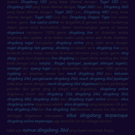
seperti
Dingdong 12D
yang biasa dikenal dengan
Togel 12D
Live,
Dingdong 24D
yang biasa dikenal dengan
Togel 24D
Live,
Dingdong 36D
yang biasa dikenal dengan
Togel 36D
Live,
Dingdong 48D
yang biasa
dikenal dengan
Togel 48D
Live dan
Dingdong Dragon Tiger
live casino
online. game
live casino online
ini sangatlah di gemari karena mudahnya
dalam game serta kemudahan dalam memenangkan game ini karena
dogelexus
menjamin 100% game
dingdong live
ini disiarkan secara
langsung dan update serta dalam waktu yang sama saat Anda mainkan.
dingdong togel
merupakan
dingdong online
yang tidak sama dengan
togel dingdong
hkb gaming
.
dindong
ini adalah versi
dingdong live
yang
berbeda server, tetapi memiliki keseruan bermain yang sama. game
ding
dong
pada situs dogelexus
live dingdong
ini dapat Anda sanding dan tidak
kalah dengan situs
totojitu
,
8togel
,
rgotogel
,
jayatogel
,
afatogel
,
togelcc
,
brotogel
dan
eyang togel
yang dikeluarkan oleh provider HKB gaming.
ingdong
ini disiarkan secara live
result dingdong 24d
atau
keluaran
dingdong 24d
,
pengeluaran dingdong 24d
,
result dingdong 36d jayatogel
tidak akan sama dengan
result dingdong 36d dogelexus
karena perbedaan
provider dari game yang di adopsi oleh dogelexus.
dingdong online
dogelexus terdiri dari
dingdong 12d
,
dingdong 24d
,
dingdong 36d
,
dingdong 48d
,
dingdong sicbo
dan
dingdong togel online
lainnya.
situs
dingdong online
dogelexus adalah
situs dingdong
yang beroperasi 24 jam.
live dingdong 24d
dan
live dingdong 36d
disiarkan secara live dan terkini
situs dingdong terpercaya
sehingga dogelexus merupakan
.
dingdong online terpercaya
juga memiliki ciri-ciri sebagai berikut :
rumus dingdong 36d
tidak ada
yang dapat menebak Angka