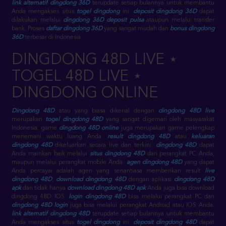
link alternatif dingdong 36D
terupdate setiap bulannya untuk membantu
Anda mengakses situs
togel dingdong
ini.
deposit dingdong 36D
dapat
dilakukan melalui
dingdong 36D deposit pulsa
ataupun melalui transfer
bank. Proses
daftar dingdong 36D
yang sangat mudah dan
bonus dingdong
36D
terbesar di Indonesia
DINGDONG 48D LIVE ⋆
TOGEL 48D LIVE ⋆
DINGDONG ONLINE
Dingdong 48D
atau yang biasa dikenal dengan
dingdong 48D live
merupakan
togel dingdong 48D
yang sangat digemari oleh masyarakat
Indonesia. game
dingdong 48D online
juga merupakan game pelengkap
menemani waktu luang Anda.
result dingdong 48D
atau
keluaran
dingdong 48D
dikeluarkan secara live dan terkini.
dingdong 48D
dapat
Anda mainkan baik melalui
situs dingdong 48D
dari perangkat PC Anda,
maupun melalui perangkat mobile Anda.
agen dingdong 48D
yang dapat
Anda percayai adalah agen yang senantiasa memberikan result
live
dingdong 48D
,
download dingdong 48D
dengan aplikasi
dingdong 48D
apk
dan tidak hanya
download dingdong 48D apk
Anda juga bisa download
dingdong 48D IOS.
login dingdong 48D
bisa melalui perangkat PC dan
dingdong 48D login
juga bisa melalui perangkat Android atau IOS Anda.
link alternatif dingdong 48D
terupdate setiap bulannya untuk membantu
Anda mengakses situs
togel dingdong
ini.
deposit dingdong 48D
dapat