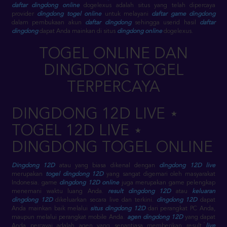
daftar dingdong online
dogelexus adalah situs yang telah dipercaya
provider
dingdong togel online
untuk melayani
daftar game dingdong
dalam pembukaan akun
daftar dingdong
sehingga userid hasil
daftar
dingdong
dapat Anda mainkan di situs
dingdong online
dogelexus.
TOGEL ONLINE DAN
DINGDONG TOGEL
TERPERCAYA
DINGDONG 12D LIVE ⋆
TOGEL 12D LIVE ⋆
DINGDONG TOGEL ONLINE
Dingdong 12D
atau yang biasa dikenal dengan
dingdong 12D live
merupakan
togel dingdong 12D
yang sangat digemari oleh masyarakat
Indonesia. game
dingdong 12D online
juga merupakan game pelengkap
menemani waktu luang Anda.
result dingdong 12D
atau
keluaran
dingdong 12D
dikeluarkan secara live dan terkini.
dingdong 12D
dapat
Anda mainkan baik melalui
situs dingdong 12D
dari perangkat PC Anda,
maupun melalui perangkat mobile Anda.
agen dingdong 12D
yang dapat
Anda percayai adalah agen yang senantiasa memberikan result
live