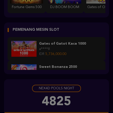
Fortune Gems 500
DJ BOOM BOOM
PEMENANG MESIN SLOT
Gates of Gatot Kaca 1000
a****8
IDR
5,736,000.00
Sweet Bonanza 2500
m***3
IDR
5,185,920.00
NEX4D POOLS NIGHT
Mahjong Wins Triple Pot
suka****x
4825
IDR
4,011,168.00