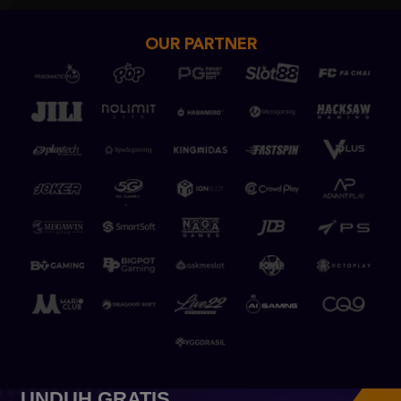
OUR PARTNER
UNDUH GRATIS