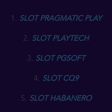
1.
SLOT PRAGMATIC PLAY
2.
SLOT PLAYTECH
3.
SLOT PGSOFT
4.
SLOT CQ9
5.
SLOT HABANERO