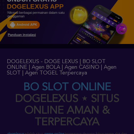
DOGELEXUS APP
Nikmati berbagai permainan dalam satu
genggaman
Android APK
Panduan instalasi
DOGELEXUS - DOGE LEXUS | BO SLOT
ONLINE | Agen BOLA | Agen CASINO | Agen
SLOT | Agen TOGEL Terpercaya
BO SLOT ONLINE
DOGELEXUS
⋆
SITUS
ONLINE AMAN &
TERPERCAYA