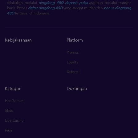
dilakukan melalui
dingdong 48D deposit pulsa
ataupun melalui transfer
bank. Proses
daftar dingdong 48D
yang sangat mudah dan
bonus dingdong
48D
terbesar di Indonesia.
Kebijaksanaan
Platform
Promosi
Loyalty
Referral
Kategori
Dukungan
Hot Games
Slots
Live Casino
Race