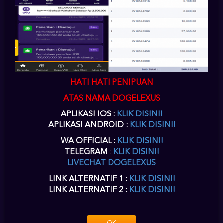
joker123
.
slot88 daftar
akun slot online
dengan proses yang cepat dapat
Anda terima sesaat setelah
daftar joker777
selesai Anda isikan datanya
dengan lengkap.
slot88 daftar
hanya membutuhkan waktu beberapa menit
untuk pengisian form
daftar joker888
disitus
joker 123
atau
slot88
sebagai
joker game
terpercaya.
slot88 online
,
joker888
,
joker123
,
jokergaming
,
joker1788
,
joker8868
,
joker777
,
joker688
sebagai alternatif
joker slot
pada
situs dogelexus
joker gaming
.
DOWNLOAD SLOT88 APK
HATI HATI PENIPUAN
SLOT SLOT88 LOGIN VERSI
ATAS NAMA DOGELEXUS
TERBARU
APLIKASI IOS :
KLIK DISINI!
APLIKASI ANDROID :
KLIK DISINI!
joker download
Setelah Anda melakukan
pendaftaran akun slot88
di
dogelexus, maka selanjutnya Anda dapat melakukan
download slot88
apk,
WA OFFICIAL :
KLIK DISINI!
aplikasi
slot88 apk
android dogelexus ini mendukung Anda dalam bermain
TELEGRAM :
KLIK DISINI!
melalui perangkat mobile smartphone Anda. Baik melalui PC atau mobile
LIVECHAT DOGELEXUS
dimana saja dan kapan saja dapat Anda mainkan semua game yang ada di
slot dogelexus ini.
slot88 download
dapat Anda
download aplikasi joker
LINK ALTERNATIF 1 :
KLIK DISINI!
123
melalui Android dan IOS.
slot88 download apk
bisa langsung diinstal
setelah Anda
download aplikasi slot88
nya.
download joker 123
lebih baik
LINK ALTERNATIF 2 :
KLIK DISINI!
segera Anda download setelah
daftar akun slot88
sehingga lebih
memudahkan Anda untuk
login slot88
.
download slot88
ini terletak pada
menu daftar
slot88 apk download
yang ada pada kanan menu utama pada
situs
dogelexus slot online
ini.
slot88 android download
untuk perangkat