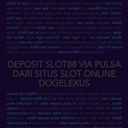
slot88 id test
bisa Anda gunakan untuk melihat seputar game
slot online
pada situs game
joker apk
. Baik
joker slot apk
dan
joker888 ios
memiliki
ekosistem dan interface yang sama bagi pengguna game
joker mobile
.
joker app
ios terkadang lebih sering mengalami masalah karena support
dari Apple yang tidak mendukung game
slot online
daripada
slot88
android
. Anda bisa
slot88 login
melalui perangkat mobile, desktop pc dan
tablet.
slot88 test id
boleh Anda minta jika belum ingin melakukan
daftar
slot slot88
untuk
login joker123
.
joker login
dari
link alternatif slot88
sebagai
situs slot online
. Memiliki standart keamanan yang tinggi jika Anda
menggunakan
slot88 test account
untuk mencoba. Karena
joker123 test id
tidak mengharuskan Anda untuk
deposit slot88
terlebih dahulu.
DEPOSIT SLOT88 VIA PULSA
DARI SITUS SLOT ONLINE
DOGELEXUS
deposit slot slot88
tidak hanya dapat Anda lakukan dengan transfer bank.
Saat ini
deposit slot88 slot
juga bisa Anda lakukan dengan
joker deposit
pulsa telkomsel
dan
joker deposit pulsa xl
. Selain dengan pulsa
slot88
deposit
juga mendukung e-wallet seperti GOPAY, OVO, DANA dll.
slot88
deposit pulsa
pada
situs slot online
dogelexus ini memiliki rate terbaik di
pasarannya.
slot88 deposit pulsa telkomsel
dengan rate 0.8 dan
slot88
deposit pulsa xl
dengan rate 0.9.
joker deposit pulsa
didukung selama 24