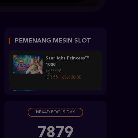
PEMENANG MESIN SLOT
Starlight Princess™
1000
ag****8
IDR
55,166,400.00
Starlight Princess™
own
Way of Ninja
FORTUNE GARUDA 500
1000
ag****8
IDR
21,657,000.00
NEX4D POOLS DAY
Starlight Princess™
7879
1000