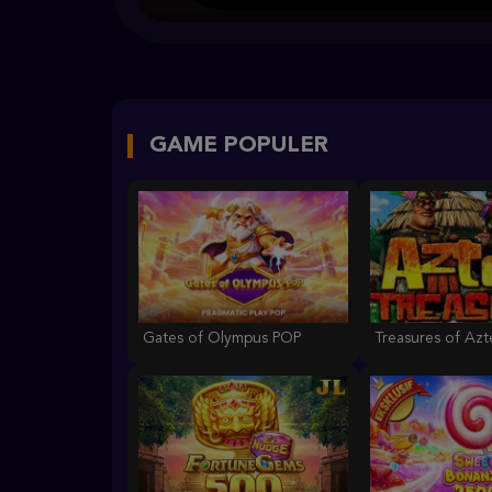
GAME POPULER
Gates of Olympus POP
Treasures of Azt