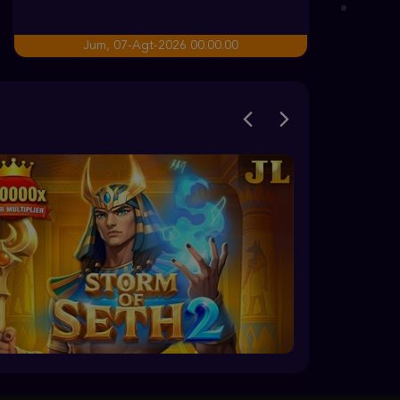
ag****8
IDR
16,518,400.00
Kpop Hunter Zeus
Mahjong Legend
Jum, 07-Agt-2026 00.00.00
Starlight Princess™
1000
ag****8
IDR
12,933,600.00
Starlight Princess™
1000
ag****8
IDR
9,791,000.00
Gates of Olympus Super
Scatter
h****4
IDR
9,329,000.00
Mahjong Wins 3 – Black
Scatter