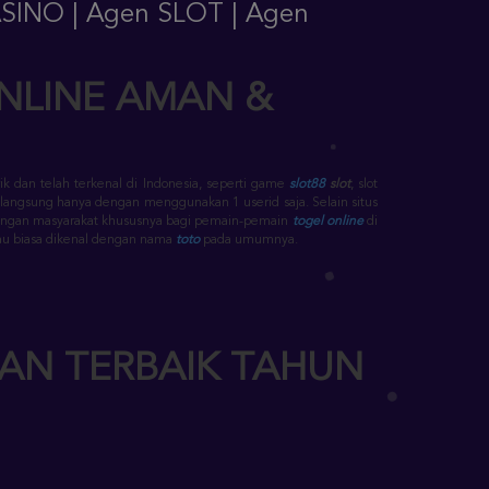
SINO | Agen SLOT | Agen
ONLINE AMAN &
 dan telah terkenal di Indonesia, seperti game
slot88
slot
, slot
 langsung hanya dengan menggunakan 1 userid saja.
Selain situs
alangan masyarakat khususnya bagi pemain-pemain
togel online
di
au biasa dikenal dengan nama
toto
pada umumnya.
AN TERBAIK TAHUN