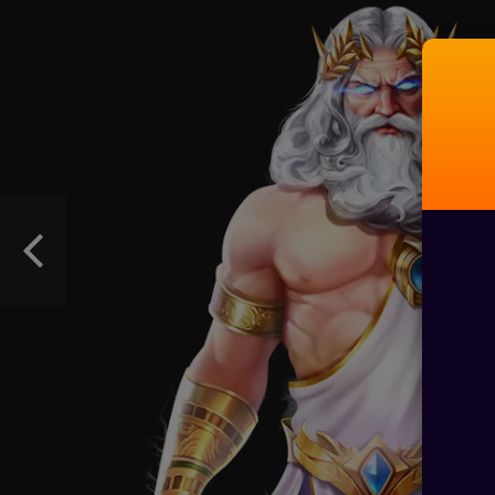
Previous