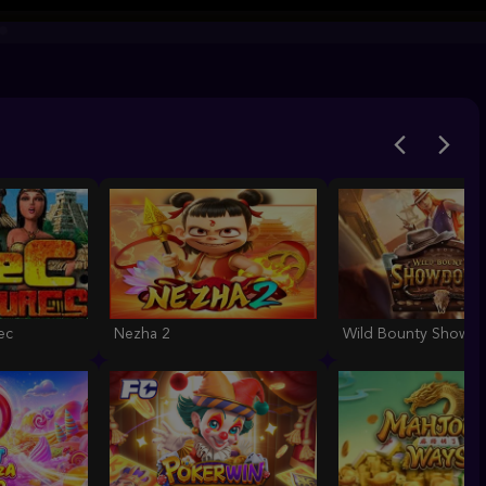
ec
Nezha 2
Wild Bounty Showd