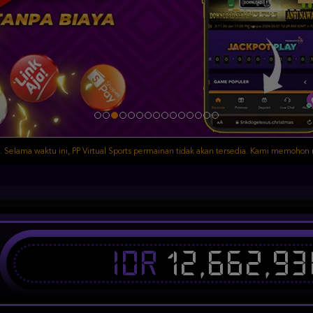
ktu ini, PP Virtual Sports permainan tidak akan tersedia. Kami memohon maaf atas
IDR
12,662,9