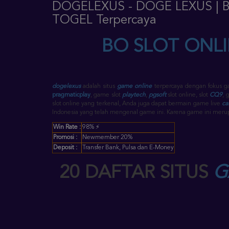
DOGELEXUS - DOGE LEXUS | B
TOGEL Terpercaya
BO SLOT ONL
dogelexus
adalah situs
game online
terpercaya dengan fokus g
pragmaticplay
, game slot
playtech
,
pgsoft
slot online
, slot
CQ9
,
slot online yang terkenal, Anda juga dapat bermain game live
ca
Indonesia yang telah mengenal game ini. Karena game ini mer
Win Rate :
98% ⚡
Promosi :
Newmember 20%
Deposit :
Transfer Bank, Pulsa dan E-Money
20 DAFTAR SITUS
G