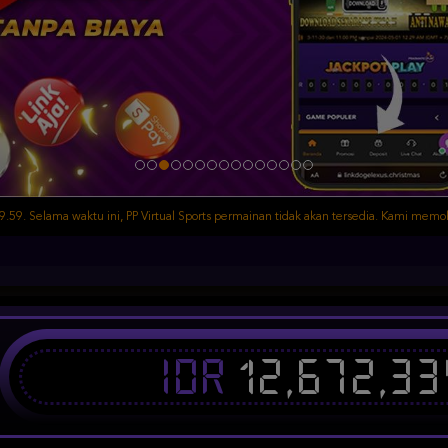
a waktu ini, PP Virtual Sports permainan tidak akan tersedia. Kami memohon maaf 
IDR
12,672,3