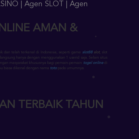
SINO | Agen SLOT | Agen
ONLINE AMAN &
 dan telah terkenal di Indonesia, seperti game
slot88
slot
, slot
 langsung hanya dengan menggunakan 1 userid saja.
Selain situs
alangan masyarakat khususnya bagi pemain-pemain
togel online
di
au biasa dikenal dengan nama
toto
pada umumnya.
AN TERBAIK TAHUN