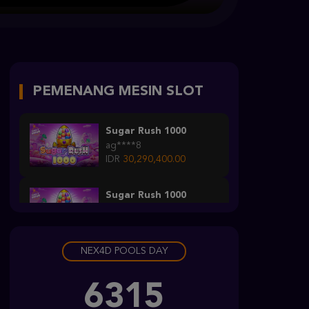
PEMENANG MESIN SLOT
Sugar Rush 1000
ag****8
IDR
30,290,400.00
Sugar Rush 1000
ag****8
Epic Ze Zeus
Koi Gate
IDR
17,376,800.00
NEX4D POOLS DAY
Sugar Rush 1000
ag****8
6315
IDR
13,082,000.00