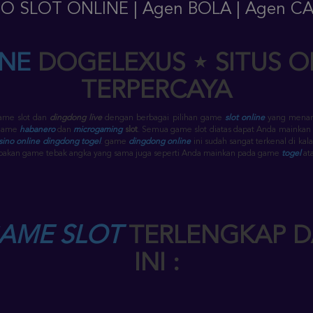
O SLOT ONLINE | Agen BOLA | Agen CA
INE
DOGELEXUS
⋆
SITUS 
TERPERCAYA
ame slot dan
dingdong live
dengan berbagai pilihan game
slot online
yang menarik
 game
habanero
dan
microgaming
slot
. Semua game slot diatas dapat Anda mainkan
sino online
dingdong togel
. game
dingdong online
ini sudah sangat terkenal di k
upakan game tebak angka yang sama juga seperti Anda mainkan pada game
togel
at
AME SLOT
TERLENGKAP D
INI :