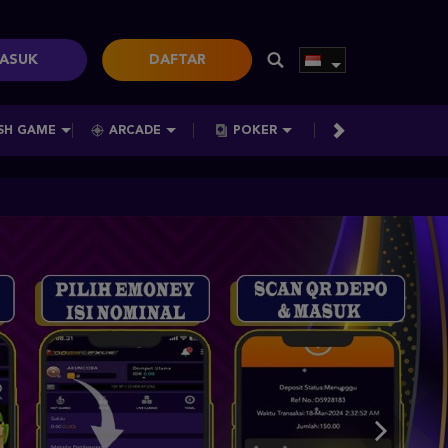
ASUK
DAFTAR
SH GAME
ARCADE
POKER
E-SPORTS