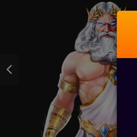
Previous