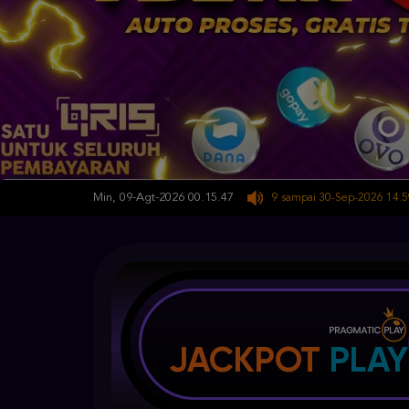
Min, 09-Agt-2026 00.15.47
Virtual Sports pada 30-Jun-2026 dari 14.59.59 sampai 30-Sep-2026 14.59.59. Selam
JACKPOT
PLAY