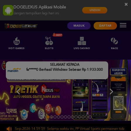
×
DOGELEXUS Aplikasi Mobile
UNDUH
Jangan tampilkan lagi hari ini
MASUK
DAFTAR
HOT GAMES
SLOTS
LIVE CASINO
RACE
SELAMAT KEPADA
fa*****0 Berhasil Withdraw Sebesar Rp 1.933.000
30-Sep-2026 14.59.59. Selama waktu ini, PP Virtual Sports permainan tidak akan t