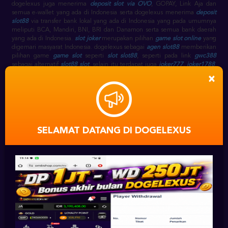
dogelexus juga menerima
deposit slot via OVO
, GOPAY, Link Aja dan
semua e-wallet yang ada di Indonesia serta dogelexus menerima
deposit
slot88
via transfer bank lokal yang ada di Indonesia yang pada umumnya
meliputi BCA, Mandiri, BNI, BRI dan Danamon serta semua bank daerah
yang ada di Indonesia.
slot joker
merupakan pilihan
game slot online
yang
digemari masyarat Indonesia. dogelexus sebagai
agen slot88
memberikan
pilihan game
game slot
seperti
slot slot88
, seperti pada link
gwc388
sebagai alternatif
slot88 slot
, selain itu terdapat juga
joker777
,
joker1788
,
joker8868
,
joker888
,
joker688
,
joker slot
sebagai link alternatif
joker
×
gaming
slot.
slot88 game
sebagai
agen slot88 terpercaya
menyediakan
slot
game joker
.
slot88 online
berjalan selama 24 jam setiap harinya, sehingga
dogelexus slot online
sebagai
agen slot slot88
juga online 24 jam pada
game
slot88 casino
.
DAFTAR SLOT88
⋆
AKUN
SELAMAT DATANG DI DOGELEXUS
SLOT ONLINE JOKER123
SLOT
daftar slot88
di dogelexus
situs online slot
untuk akun
slot88
bisa Anda
lakukan pada menu
daftar slot88 slot
yang ada diatas kanan pada situs
daftar joker gaming
ini.
situs slot88
telah berkerja sama dengan
doge lexus
slot online
menyediakan
game joker
.
daftar akun joker gaming
harus Anda
lengkapi agar
situs slot88
dapat memberikan Anda
userid slot88
disaat
Anda
daftar joker123
di
www joker123
sebagai situs alternatif
login