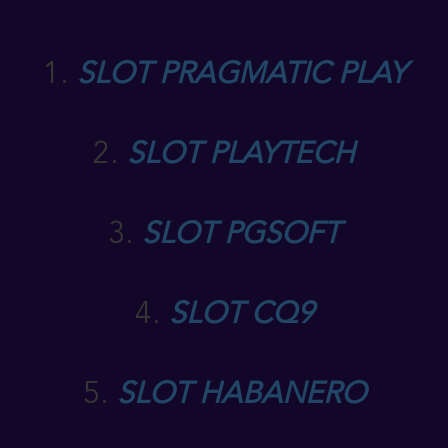
1.
SLOT PRAGMATIC PLAY
2.
SLOT PLAYTECH
3.
SLOT PGSOFT
4.
SLOT CQ9
5.
SLOT HABANERO