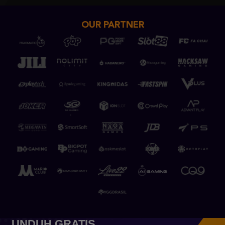
OUR PARTNER
UNDUH GRATIS