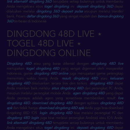
link alternatif dingdong 36D
terupdate setiap bulannya untuk membantu
Anda mengakses situs
togel dingdong
ini.
deposit dingdong 36D
dapat
dilakukan melalui
dingdong 36D deposit pulsa
ataupun melalui transfer
bank. Proses
daftar dingdong 36D
yang sangat mudah dan
bonus dingdong
36D
terbesar di Indonesia
DINGDONG 48D LIVE ⋆
TOGEL 48D LIVE ⋆
DINGDONG ONLINE
Dingdong 48D
atau yang biasa dikenal dengan
dingdong 48D live
merupakan
togel dingdong 48D
yang sangat digemari oleh masyarakat
Indonesia. game
dingdong 48D online
juga merupakan game pelengkap
menemani waktu luang Anda.
result dingdong 48D
atau
keluaran
dingdong 48D
dikeluarkan secara live dan terkini.
dingdong 48D
dapat
Anda mainkan baik melalui
situs dingdong 48D
dari perangkat PC Anda,
maupun melalui perangkat mobile Anda.
agen dingdong 48D
yang dapat
Anda percayai adalah agen yang senantiasa memberikan result
live
dingdong 48D
,
download dingdong 48D
dengan aplikasi
dingdong 48D
apk
dan tidak hanya
download dingdong 48D apk
Anda juga bisa download
dingdong 48D IOS.
login dingdong 48D
bisa melalui perangkat PC dan
dingdong 48D login
juga bisa melalui perangkat Android atau IOS Anda.
link alternatif dingdong 48D
terupdate setiap bulannya untuk membantu
Anda mengakses situs
togel dingdong
ini.
deposit dingdong 48D
dapat