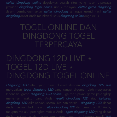
daftar dingdong online
dogelexus adalah situs yang telah dipercaya
provider
dingdong togel online
untuk melayani
daftar game dingdong
dalam pembukaan akun
daftar dingdong
sehingga userid hasil
daftar
dingdong
dapat Anda mainkan di situs
dingdong online
dogelexus.
TOGEL ONLINE DAN
DINGDONG TOGEL
TERPERCAYA
DINGDONG 12D LIVE ⋆
TOGEL 12D LIVE ⋆
DINGDONG TOGEL ONLINE
Dingdong 12D
atau yang biasa dikenal dengan
dingdong 12D live
merupakan
togel dingdong 12D
yang sangat digemari oleh masyarakat
Indonesia. game
dingdong 12D online
juga merupakan game pelengkap
menemani waktu luang Anda.
result dingdong 12D
atau
keluaran
dingdong 12D
dikeluarkan secara live dan terkini.
dingdong 12D
dapat
Anda mainkan baik melalui
situs dingdong 12D
dari perangkat PC Anda,
maupun melalui perangkat mobile Anda.
agen dingdong 12D
yang dapat
Anda percayai adalah agen yang senantiasa memberikan result
live