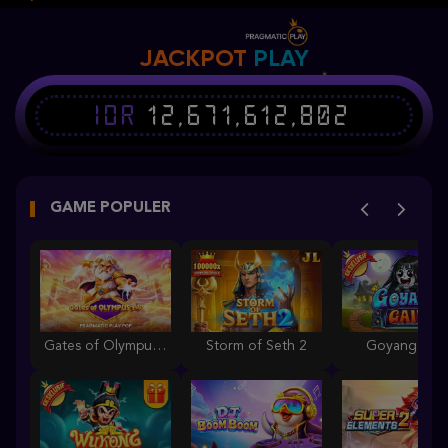
JACKPOT
PLAY
IDR
12,671,612,802
GAME POPULER
Gates of Olympus POP
Storm of Seth 2
Goyang Gai