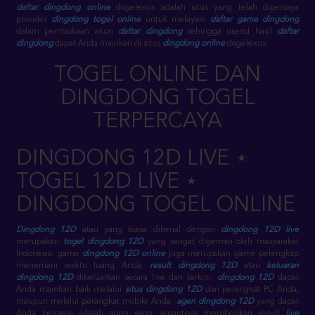
daftar dingdong online
dogelexus adalah situs yang telah dipercaya
provider
dingdong togel online
untuk melayani
daftar game dingdong
dalam pembukaan akun
daftar dingdong
sehingga userid hasil
daftar
dingdong
dapat Anda mainkan di situs
dingdong online
dogelexus.
TOGEL ONLINE DAN
DINGDONG TOGEL
TERPERCAYA
DINGDONG 12D LIVE ⋆
TOGEL 12D LIVE ⋆
DINGDONG TOGEL ONLINE
Dingdong 12D
atau yang biasa dikenal dengan
dingdong 12D live
merupakan
togel dingdong 12D
yang sangat digemari oleh masyarakat
Indonesia. game
dingdong 12D online
juga merupakan game pelengkap
menemani waktu luang Anda.
result dingdong 12D
atau
keluaran
dingdong 12D
dikeluarkan secara live dan terkini.
dingdong 12D
dapat
Anda mainkan baik melalui
situs dingdong 12D
dari perangkat PC Anda,
maupun melalui perangkat mobile Anda.
agen dingdong 12D
yang dapat
Anda percayai adalah agen yang senantiasa memberikan result
live