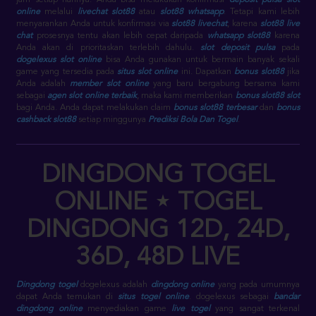
jam setiap harinya. Anda bisa melakukan konfirmasi
deposit pulsa slot
online
melalui
livechat slot88
atau
slot88 whatsapp
. Tetapi kami lebih
menyarankan Anda untuk konfirmasi via
slot88 livechat
, karena
slot88 live
chat
prosesnya tentu akan lebih cepat daripada
whatsapp slot88
karena
Anda akan di prioritaskan terlebih dahulu.
slot deposit pulsa
pada
dogelexus slot online
bisa Anda gunakan untuk bermain banyak sekali
game yang tersedia pada
situs slot online
ini. Dapatkan
bonus slot88
jika
Anda adalah
member slot online
yang baru bergabung bersama kami
sebagai
agen slot online terbaik
, maka kami memberikan
bonus slot88 slot
bagi Anda. Anda dapat melakukan claim
bonus slot88 terbesar
dan
bonus
cashback slot88
setiap minggunya
Prediksi Bola Dan Togel
.
DINGDONG TOGEL
ONLINE ⋆ TOGEL
DINGDONG 12D, 24D,
36D, 48D LIVE
Dingdong togel
dogelexus adalah
dingdong online
yang pada umumnya
dapat Anda temukan di
situs togel online
. dogelexus sebagai
bandar
dingdong online
menyediakan game
live togel
yang sangat terkenal