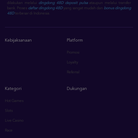
dilakukan melalui
dingdong 48D deposit pulsa
ataupun melalui transfer
bank. Proses
daftar dingdong 48D
yang sangat mudah dan
bonus dingdong
48D
terbesar di Indonesia.
Kebijaksanaan
Platform
Promosi
Loyalty
Referral
Kategori
Dukungan
Hot Games
Slots
Live Casino
Race