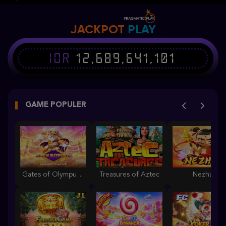
JACKPOT
PLAY
IDR
12,689,641,101
GAME POPULER
Gates of Olympus POP
Treasures of Aztec
Nezha 2