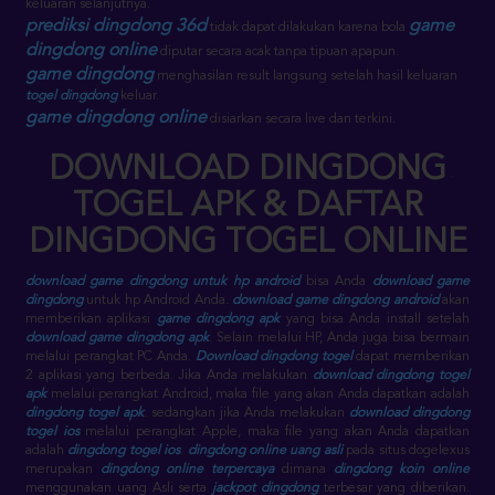
keluaran selanjutnya.
prediksi dingdong 36d
game
tidak dapat dilakukan karena bola
dingdong online
diputar secara acak tanpa tipuan apapun.
game dingdong
menghasilan result langsung setelah hasil keluaran
togel dingdong
keluar.
game dingdong online
disiarkan secara live dan terkini.
DOWNLOAD DINGDONG
TOGEL APK & DAFTAR
DINGDONG TOGEL ONLINE
download game dingdong untuk hp android
bisa Anda
download game
dingdong
untuk hp Android Anda.
download game dingdong android
akan
memberikan aplikasi
game dingdong apk
yang bisa Anda install setelah
download game dingdong apk
. Selain melalui HP, Anda juga bisa bermain
melalui perangkat PC Anda.
Download dingdong togel
dapat memberikan
2 aplikasi yang berbeda. Jika Anda melakukan
download dingdong togel
apk
melalui perangkat Android, maka file yang akan Anda dapatkan adalah
dingdong togel apk
. sedangkan jika Anda melakukan
download dingdong
togel ios
melalui perangkat Apple, maka file yang akan Anda dapatkan
adalah
dingdong togel ios
.
dingdong online uang asli
pada situs dogelexus
merupakan
dingdong online terpercaya
dimana
dingdong koin online
menggunakan uang Asli serta
jackpot dingdong
terbesar yang diberikan.