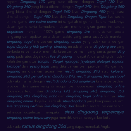
seperti
Dingdong 12D
yang biasa dikenal dengan
Togel 12D
Live,
Dingdong 24D
yang biasa dikenal dengan
Togel 24D
Live,
Dingdong 36D
yang biasa dikenal dengan
Togel 36D
Live,
Dingdong 48D
yang biasa
dikenal dengan
Togel 48D
Live dan
Dingdong Dragon Tiger
live casino
online. game
live casino online
ini sangatlah di gemari karena mudahnya
dalam game serta kemudahan dalam memenangkan game ini karena
dogelexus
menjamin 100% game
dingdong live
ini disiarkan secara
langsung dan update serta dalam waktu yang sama saat Anda mainkan.
dingdong togel
merupakan
dingdong online
yang tidak sama dengan
togel dingdong
hkb gaming
.
dindong
ini adalah versi
dingdong live
yang
berbeda server, tetapi memiliki keseruan bermain yang sama. game
ding
dong
pada situs dogelexus
live dingdong
ini dapat Anda sanding dan tidak
kalah dengan situs
totojitu
,
8togel
,
rgotogel
,
jayatogel
,
afatogel
,
togelcc
,
brotogel
dan
eyang togel
yang dikeluarkan oleh provider HKB gaming.
ingdong
ini disiarkan secara live
result dingdong 24d
atau
keluaran
dingdong 24d
,
pengeluaran dingdong 24d
,
result dingdong 36d jayatogel
tidak akan sama dengan
result dingdong 36d dogelexus
karena perbedaan
provider dari game yang di adopsi oleh dogelexus.
dingdong online
dogelexus terdiri dari
dingdong 12d
,
dingdong 24d
,
dingdong 36d
,
dingdong 48d
,
dingdong sicbo
dan
dingdong togel online
lainnya.
situs
dingdong online
dogelexus adalah
situs dingdong
yang beroperasi 24 jam.
live dingdong 24d
dan
live dingdong 36d
disiarkan secara live dan terkini
situs dingdong terpercaya
sehingga dogelexus merupakan
.
dingdong online terpercaya
juga memiliki ciri-ciri sebagai berikut :
rumus dingdong 36d
tidak ada
yang dapat menebak Angka