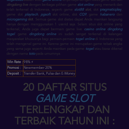
dogelexus
adalah situs
game online
terpercaya dengan fokus game slot dan
dingdong live
dengan berbagai pilihan game
slot online
yang menarik dan
telah terkenal di Indonesia, seperti game
slot88
slot
, slot
pragmaticplay
,
game slot
playtech
,
pgsoft
slot online
, slot
CQ9
, game
habanero
dan
microgaming
slot
. Semua game slot diatas dapat Anda mainkan langsung
hanya dengan menggunakan 1 userid saja.
Selain situs slot online yang
terkenal, Anda juga dapat bermain game live
casino online
dingdong
togel
. game
dingdong online
ini sudah sangat terkenal di kalangan
masyarakat khususnya bagi pemain-pemain
togel online
di Indonesia yang
telah mengenal game ini. Karena game ini merupakan game tebak angka
yang sama juga seperti Anda mainkan pada game
togel
atau biasa dikenal
dengan nama
toto
pada umumnya.
Win Rate :
98% ⚡
Promosi :
Newmember 20%
Deposit :
Transfer Bank, Pulsa dan E-Money
20 DAFTAR SITUS
GAME SLOT
TERLENGKAP DAN
TERBAIK TAHUN INI :