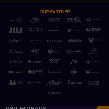
OUR PARTNER
UNDUH GRATIS