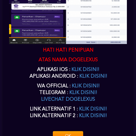
joker123
.
slot88 daftar
akun slot online
dengan proses yang cepat dapat
Anda terima sesaat setelah
daftar joker777
selesai Anda isikan datanya
dengan lengkap.
slot88 daftar
hanya membutuhkan waktu beberapa menit
untuk pengisian form
daftar joker888
disitus
joker 123
atau
slot88
sebagai
joker game
terpercaya.
slot88 online
,
joker888
,
joker123
,
jokergaming
,
joker1788
,
joker8868
,
joker777
,
joker688
sebagai alternatif
joker slot
pada
situs dogelexus
joker gaming
.
DOWNLOAD SLOT88 APK
HATI HATI PENIPUAN
SLOT SLOT88 LOGIN VERSI
ATAS NAMA DOGELEXUS
TERBARU
APLIKASI IOS :
KLIK DISINI!
APLIKASI ANDROID :
KLIK DISINI!
joker download
Setelah Anda melakukan
pendaftaran akun slot88
di
dogelexus, maka selanjutnya Anda dapat melakukan
download slot88
apk,
WA OFFICIAL :
KLIK DISINI!
aplikasi
slot88 apk
android dogelexus ini mendukung Anda dalam bermain
TELEGRAM :
KLIK DISINI!
melalui perangkat mobile smartphone Anda. Baik melalui PC atau mobile
LIVECHAT DOGELEXUS
dimana saja dan kapan saja dapat Anda mainkan semua game yang ada di
slot dogelexus ini.
slot88 download
dapat Anda
download aplikasi joker
LINK ALTERNATIF 1 :
KLIK DISINI!
123
melalui Android dan IOS.
slot88 download apk
bisa langsung diinstal
setelah Anda
download aplikasi slot88
nya.
download joker 123
lebih baik
LINK ALTERNATIF 2 :
KLIK DISINI!
segera Anda download setelah
daftar akun slot88
sehingga lebih
memudahkan Anda untuk
login slot88
.
download slot88
ini terletak pada
menu daftar
slot88 apk download
yang ada pada kanan menu utama pada
situs
dogelexus slot online
ini.
slot88 android download
untuk perangkat