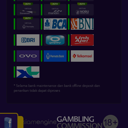
* Selama bank maintenance dan bank offline deposit dan
penarikan tidak dapat diproses