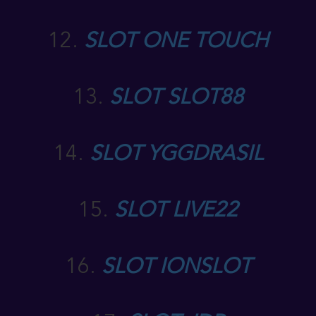
12.
SLOT ONE TOUCH
13.
SLOT SLOT88
14.
SLOT YGGDRASIL
15.
SLOT LIVE22
16.
SLOT IONSLOT