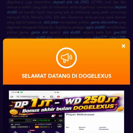
dogelexus juga menerima
deposit slot via OVO
, GOPAY, Link Aja dan
semua e-wallet yang ada di Indonesia serta dogelexus menerima
deposit
slot88
via transfer bank lokal yang ada di Indonesia yang pada umumnya
meliputi BCA, Mandiri, BNI, BRI dan Danamon serta semua bank daerah
yang ada di Indonesia.
slot joker
merupakan pilihan
game slot online
yang
digemari masyarat Indonesia. dogelexus sebagai
agen slot88
memberikan
pilihan game
game slot
seperti
slot slot88
, seperti pada link
gwc388
sebagai alternatif
slot88 slot
, selain itu terdapat juga
joker777
,
joker1788
,
joker8868
,
joker888
,
joker688
,
joker slot
sebagai link alternatif
joker
×
gaming
slot.
slot88 game
sebagai
agen slot88 terpercaya
menyediakan
slot
game joker
.
slot88 online
berjalan selama 24 jam setiap harinya, sehingga
dogelexus slot online
sebagai
agen slot slot88
juga online 24 jam pada
game
slot88 casino
.
DAFTAR SLOT88
⋆
AKUN
SELAMAT DATANG DI DOGELEXUS
SLOT ONLINE JOKER123
SLOT
daftar slot88
di dogelexus
situs online slot
untuk akun
slot88
bisa Anda
lakukan pada menu
daftar slot88 slot
yang ada diatas kanan pada situs
daftar joker gaming
ini.
situs slot88
telah berkerja sama dengan
doge lexus
slot online
menyediakan
game joker
.
daftar akun joker gaming
harus Anda
lengkapi agar
situs slot88
dapat memberikan Anda
userid slot88
disaat
Anda
daftar joker123
di
www joker123
sebagai situs alternatif
login