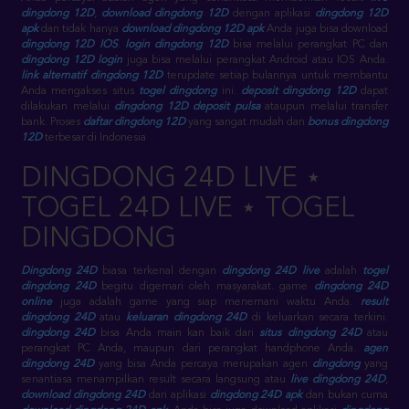
dingdong 12D
,
download dingdong 12D
dengan aplikasi
dingdong 12D
apk
dan tidak hanya
download dingdong 12D apk
Anda juga bisa download
dingdong 12D IOS
.
login dingdong 12D
bisa melalui perangkat PC dan
dingdong 12D login
juga bisa melalui perangkat Android atau IOS Anda.
link alternatif dingdong 12D
terupdate setiap bulannya untuk membantu
Anda mengakses situs
togel dingdong
ini.
deposit dingdong 12D
dapat
dilakukan melalui
dingdong 12D deposit pulsa
ataupun melalui transfer
bank. Proses
daftar dingdong 12D
yang sangat mudah dan
bonus dingdong
12D
terbesar di Indonesia
DINGDONG 24D LIVE ⋆
TOGEL 24D LIVE ⋆ TOGEL
DINGDONG
Dingdong 24D
biasa terkenal dengan
dingdong 24D live
adalah
togel
dingdong 24D
begitu digemari oleh masyarakat. game
dingdong 24D
online
juga adalah game yang siap menemani waktu Anda.
result
dingdong 24D
atau
keluaran dingdong 24D
di keluarkan secara terkini.
dingdong 24D
bisa Anda main kan baik dari
situs dingdong 24D
atau
perangkat PC Anda, maupun dari perangkat handphone Anda.
agen
dingdong 24D
yang bisa Anda percaya merupakan agen
dingdong
yang
senantiasa menampilkan result secara langsung atau
live dingdong 24D
,
download dingdong 24D
dari aplikasi
dingdong 24D apk
dan bukan cuma