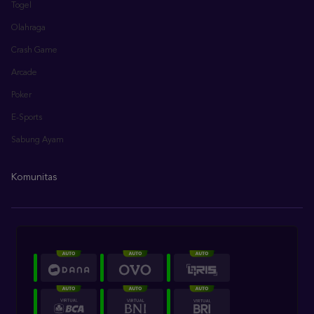
Togel
Olahraga
Crash Game
Arcade
Poker
E-Sports
Sabung Ayam
Komunitas