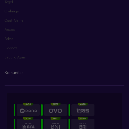
Togel
Olahraga
Crash Game
Arcade
Poker
E-Sports
Sabung Ayam
Komunitas