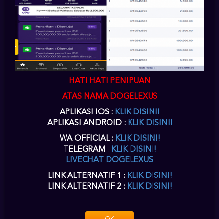
joker123
.
slot88 daftar
akun slot online
dengan proses yang cepat dapat
Anda terima sesaat setelah
daftar joker777
selesai Anda isikan datanya
dengan lengkap.
slot88 daftar
hanya membutuhkan waktu beberapa menit
untuk pengisian form
daftar joker888
disitus
joker 123
atau
slot88
sebagai
joker game
terpercaya.
slot88 online
,
joker888
,
joker123
,
jokergaming
,
joker1788
,
joker8868
,
joker777
,
joker688
sebagai alternatif
joker slot
pada
situs dogelexus
joker gaming
.
DOWNLOAD SLOT88 APK
HATI HATI PENIPUAN
SLOT SLOT88 LOGIN VERSI
ATAS NAMA DOGELEXUS
TERBARU
APLIKASI IOS :
KLIK DISINI!
APLIKASI ANDROID :
KLIK DISINI!
joker download
Setelah Anda melakukan
pendaftaran akun slot88
di
dogelexus, maka selanjutnya Anda dapat melakukan
download slot88
apk,
WA OFFICIAL :
KLIK DISINI!
aplikasi
slot88 apk
android dogelexus ini mendukung Anda dalam bermain
TELEGRAM :
KLIK DISINI!
melalui perangkat mobile smartphone Anda. Baik melalui PC atau mobile
LIVECHAT DOGELEXUS
dimana saja dan kapan saja dapat Anda mainkan semua game yang ada di
slot dogelexus ini.
slot88 download
dapat Anda
download aplikasi joker
LINK ALTERNATIF 1 :
KLIK DISINI!
123
melalui Android dan IOS.
slot88 download apk
bisa langsung diinstal
setelah Anda
download aplikasi slot88
nya.
download joker 123
lebih baik
LINK ALTERNATIF 2 :
KLIK DISINI!
segera Anda download setelah
daftar akun slot88
sehingga lebih
memudahkan Anda untuk
login slot88
.
download slot88
ini terletak pada
menu daftar
slot88 apk download
yang ada pada kanan menu utama pada
situs
dogelexus slot online
ini.
slot88 android download
untuk perangkat