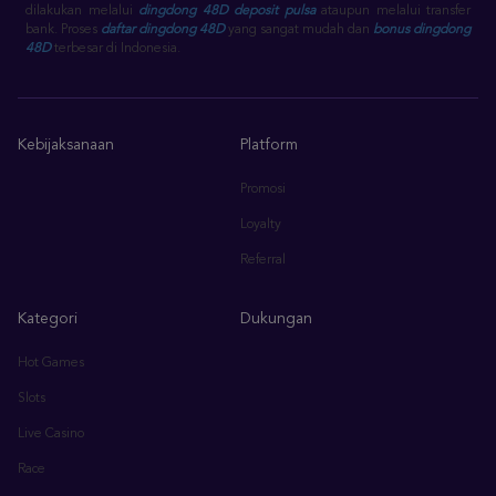
dilakukan melalui
dingdong 48D deposit pulsa
ataupun melalui transfer
bank. Proses
daftar dingdong 48D
yang sangat mudah dan
bonus dingdong
48D
terbesar di Indonesia.
Kebijaksanaan
Platform
Promosi
Loyalty
Referral
Kategori
Dukungan
Hot Games
Slots
Live Casino
Race