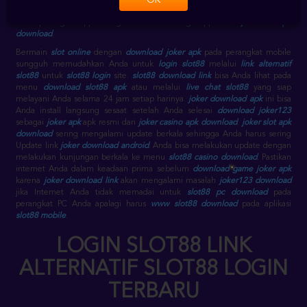
OK
Android dengan
slot88 apk
sebagai aplikasinya atau
joker download ios
untuk perangkat Apple dengan
slot88 ios
sebagai apps resmi
joker 123 apk
download
.
Bermain
slot online
dengan
download joker apk
pada perangkat mobile
sungguh memudahkan Anda untuk
login slot88
melalui
link alternatif
slot88
untuk
slot88 login
site.
slot88 download link
bisa Anda lihat pada
menu
download slot88 apk
atau melalui
live chat slot88
yang siap
melayani Anda selama 24 jam setiap harinya.
joker download apk
ini bisa
Anda install langsung sesaat setelah Anda selesai
download joker123
sebagai
joker apk
apk resmi dari
joker casino apk download
.
joker slot apk
download
sering mengalami update berkala sehingga Anda harus sering
Update link
joker download android
. Anda bisa melakukan update dengan
melakukan kunjungan berkala ke menu
slot88 casino download
. Pastikan
internet Anda dalam keadaan prima sebelum
download game joker apk
karena
joker download link
akan mengalami masalah
joker123 download
jika Internet Anda tidak memadai untuk
slot88 pc download
pada
perangkat PC Anda apalagi harus
www slot88 download
pada aplikasi
slot88 mobile
.
LOGIN SLOT88 LINK
ALTERNATIF SLOT88 LOGIN
TERBARU