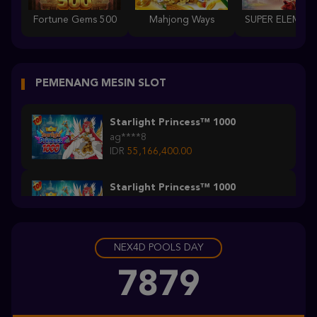
Fortune Gems 500
Mahjong Ways
PEMENANG MESIN SLOT
Starlight Princess™ 1000
ag****8
IDR
55,166,400.00
Starlight Princess™ 1000
ag****8
IDR
21,657,000.00
NEX4D POOLS DAY
Starlight Princess™ 1000
ag****8
7879
IDR
16,518,400.00