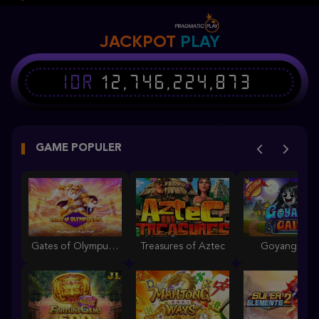
JACKPOT
PLAY
IDR
12,746,224,873
GAME POPULER
Gates of Olympus POP
Treasures of Aztec
Goyang Gai