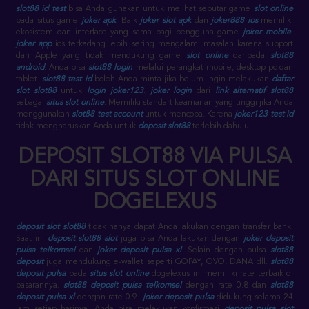
slot88 id test
bisa Anda gunakan untuk melihat seputar game
slot online
pada situs game
joker apk
. Baik
joker slot apk
dan
joker888 ios
memiliki
ekosistem dan interface yang sama bagi pengguna game
joker mobile
.
joker app
ios terkadang lebih sering mengalami masalah karena support
dari Apple yang tidak mendukung game
slot online
daripada
slot88
android
. Anda bisa
slot88 login
melalui perangkat mobile, desktop pc dan
tablet.
slot88 test id
boleh Anda minta jika belum ingin melakukan
daftar
slot slot88
untuk
login joker123
.
joker login
dari
link alternatif slot88
sebagai
situs slot online
. Memiliki standart keamanan yang tinggi jika Anda
menggunakan
slot88 test account
untuk mencoba. Karena
joker123 test id
tidak mengharuskan Anda untuk
deposit slot88
terlebih dahulu.
DEPOSIT SLOT88 VIA PULSA
DARI SITUS SLOT ONLINE
DOGELEXUS
deposit slot slot88
tidak hanya dapat Anda lakukan dengan transfer bank.
Saat ini
deposit slot88 slot
juga bisa Anda lakukan dengan
joker deposit
pulsa telkomsel
dan
joker deposit pulsa xl
. Selain dengan pulsa
slot88
deposit
juga mendukung e-wallet seperti GOPAY, OVO, DANA dll.
slot88
deposit pulsa
pada
situs slot online
dogelexus ini memiliki rate terbaik di
pasarannya.
slot88 deposit pulsa telkomsel
dengan rate 0.8 dan
slot88
deposit pulsa xl
dengan rate 0.9.
joker deposit pulsa
didukung selama 24