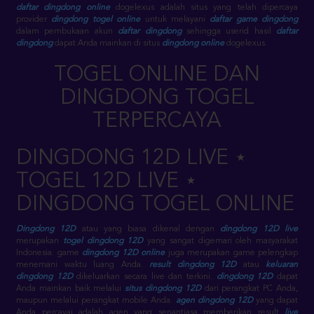
daftar dingdong online
dogelexus adalah situs yang telah dipercaya
provider
dingdong togel online
untuk melayani
daftar game dingdong
dalam pembukaan akun
daftar dingdong
sehingga userid hasil
daftar
dingdong
dapat Anda mainkan di situs
dingdong online
dogelexus.
TOGEL ONLINE DAN
DINGDONG TOGEL
TERPERCAYA
DINGDONG 12D LIVE ⋆
TOGEL 12D LIVE ⋆
DINGDONG TOGEL ONLINE
Dingdong 12D
atau yang biasa dikenal dengan
dingdong 12D live
merupakan
togel dingdong 12D
yang sangat digemari oleh masyarakat
Indonesia. game
dingdong 12D online
juga merupakan game pelengkap
menemani waktu luang Anda.
result dingdong 12D
atau
keluaran
dingdong 12D
dikeluarkan secara live dan terkini.
dingdong 12D
dapat
Anda mainkan baik melalui
situs dingdong 12D
dari perangkat PC Anda,
maupun melalui perangkat mobile Anda.
agen dingdong 12D
yang dapat
Anda percayai adalah agen yang senantiasa memberikan result
live