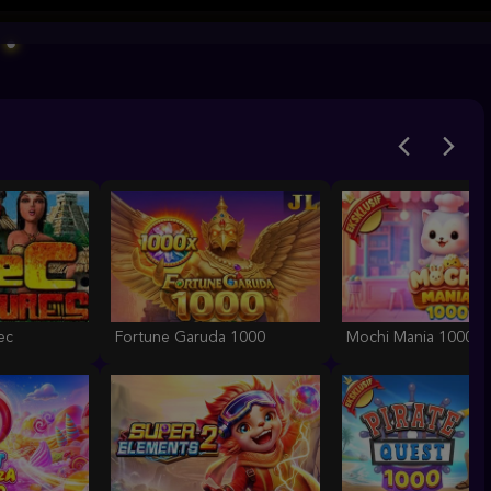
ec
Fortune Garuda 1000
Mochi Mania 1000