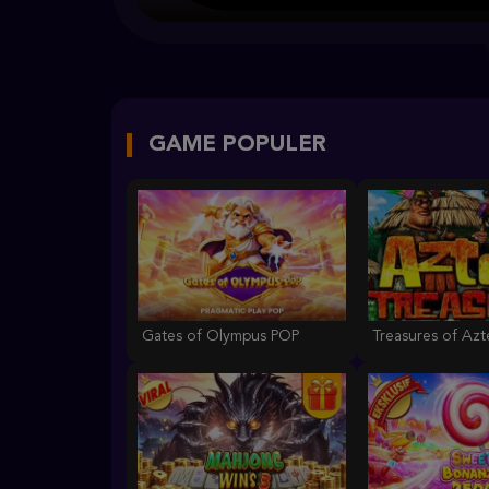
GAME POPULER
Gates of Olympus POP
Treasures of Azt