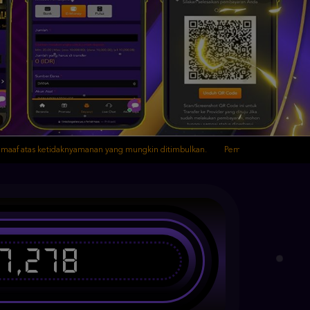
as ketidaknyamanan yang mungkin ditimbulkan.
Pemeliharaan Terjadwal: MarbleX
47,278