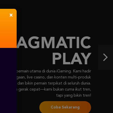
IDR
4,334,000.00
Gates of Olympus
×
1000
aps****5
IDR
4,224,000.00
Gates of Olympus Super
Scatter
FAT PANDA
bomb****5
IDR
4,028,760.00
Nex
slot brand dari Pragmatic Play yang bold dan penuh
Gates of Olympus
nyita perhatian dan kasih gameplay seru yang nggak
1000
yang meledak-ledak, visual yang kece, dan potensi
aps****5
da bukan cuma hiburan, tapi pembawa hoki sejati!
IDR
3,504,000.00
Coba Sekarang