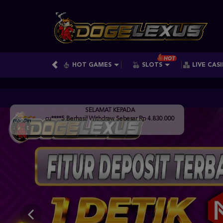
HOT GAMES
SLOTS
LIVE CAS
SELAMAT KEPADA
cu****5 Berhasil Withdraw Sebesar Rp 4.830.000