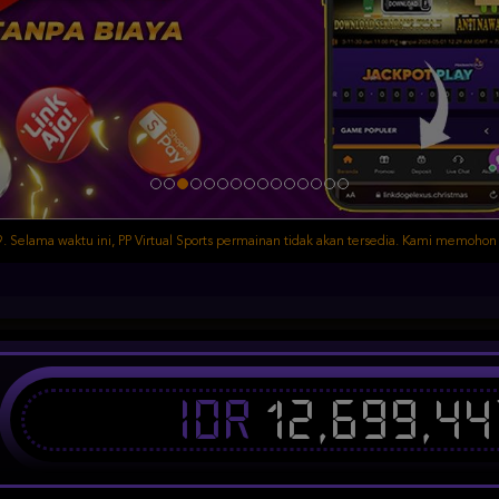
waktu ini, PP Virtual Sports permainan tidak akan tersedia. Kami memohon maaf at
IDR
12,699,4