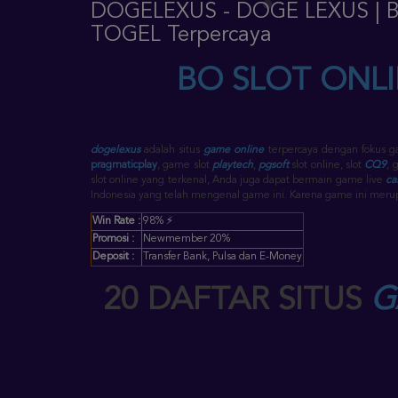
DOGELEXUS - DOGE LEXUS | B
TOGEL Terpercaya
BO SLOT ONL
dogelexus
adalah situs
game online
terpercaya dengan fokus g
pragmaticplay
, game slot
playtech
,
pgsoft
slot online
, slot
CQ9
,
slot online yang terkenal, Anda juga dapat bermain game live
ca
Indonesia yang telah mengenal game ini. Karena game ini mer
Win Rate :
98% ⚡
Promosi :
Newmember 20%
Deposit :
Transfer Bank, Pulsa dan E-Money
20 DAFTAR SITUS
G