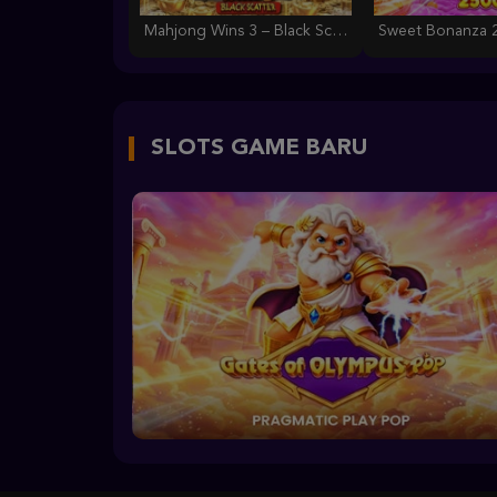
Mahjong Wins 3 – Black Scatter
Sweet Bonanza 
SLOTS GAME BARU