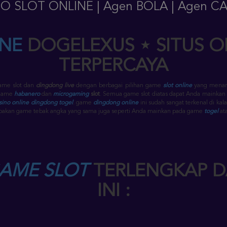
O SLOT ONLINE | Agen BOLA | Agen CA
INE
DOGELEXUS
⋆
SITUS 
TERPERCAYA
ame slot dan
dingdong live
dengan berbagai pilihan game
slot online
yang menarik
 game
habanero
dan
microgaming
slot
. Semua game slot diatas dapat Anda mainkan
sino online
dingdong togel
. game
dingdong online
ini sudah sangat terkenal di k
upakan game tebak angka yang sama juga seperti Anda mainkan pada game
togel
at
AME SLOT
TERLENGKAP D
INI :