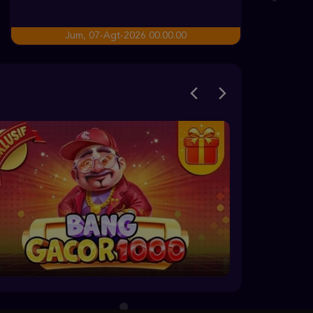
ag****8
IDR
16,518,400.00
 Pot
MUSCLE FORTUNE CAT
Mahjong Legend
Jum, 07-Agt-2026 00.00.00
Starlight Princess™
1000
ag****8
IDR
12,933,600.00
Starlight Princess™
1000
ag****8
IDR
9,791,000.00
Gates of Olympus Super
Scatter
h****4
IDR
9,329,000.00
Starlight Princess™
1000