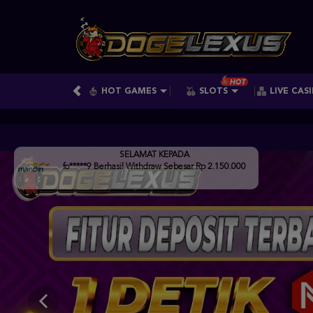
HOT GAMES
SLOTS
LIVE CAS
SELAMAT KEPADA
fo*****9 Berhasil Withdraw Sebesar Rp 2.150.000