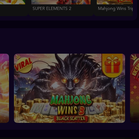
SUPER ELEMENTS 2
Mahjong Wins Triple