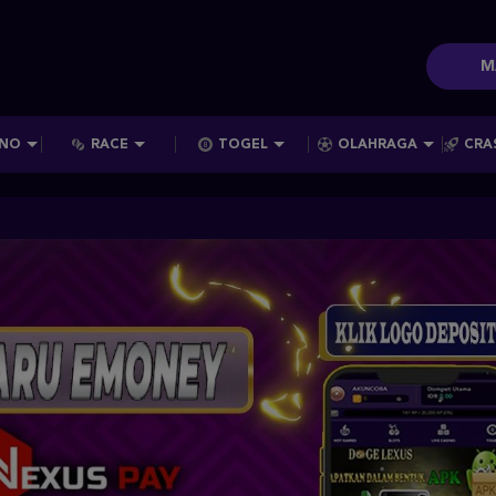
M
INO
RACE
TOGEL
OLAHRAGA
CRA