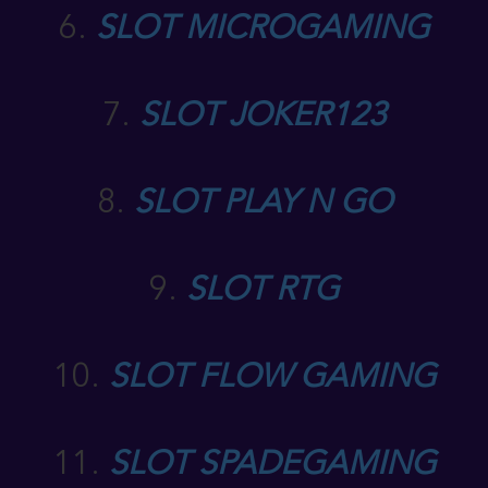
6.
SLOT MICROGAMING
7.
SLOT JOKER123
8.
SLOT PLAY N GO
9.
SLOT RTG
10.
SLOT FLOW GAMING
11.
SLOT SPADEGAMING