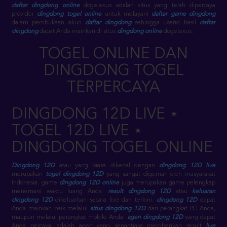
daftar dingdong online
dogelexus adalah situs yang telah dipercaya
provider
dingdong togel online
untuk melayani
daftar game dingdong
dalam pembukaan akun
daftar dingdong
sehingga userid hasil
daftar
dingdong
dapat Anda mainkan di situs
dingdong online
dogelexus.
TOGEL ONLINE DAN
DINGDONG TOGEL
TERPERCAYA
DINGDONG 12D LIVE ⋆
TOGEL 12D LIVE ⋆
DINGDONG TOGEL ONLINE
Dingdong 12D
atau yang biasa dikenal dengan
dingdong 12D live
merupakan
togel dingdong 12D
yang sangat digemari oleh masyarakat
Indonesia. game
dingdong 12D online
juga merupakan game pelengkap
menemani waktu luang Anda.
result dingdong 12D
atau
keluaran
dingdong 12D
dikeluarkan secara live dan terkini.
dingdong 12D
dapat
Anda mainkan baik melalui
situs dingdong 12D
dari perangkat PC Anda,
maupun melalui perangkat mobile Anda.
agen dingdong 12D
yang dapat
Anda percayai adalah agen yang senantiasa memberikan result
live