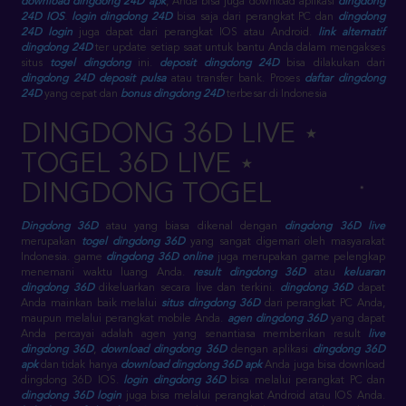
download dingdong 24D apk
, Anda bisa juga download aplikasi
dingdong
24D IOS
.
login dingdong 24D
bisa saja dari perangkat PC dan
dingdong
24D login
juga dapat dari perangkat IOS atau Android.
link alternatif
dingdong 24D
ter update setiap saat untuk bantu Anda dalam mengakses
situs
togel dingdong
ini.
deposit dingdong 24D
bisa dilakukan dari
dingdong 24D deposit pulsa
atau transfer bank. Proses
daftar dingdong
24D
yang cepat dan
bonus dingdong 24D
terbesar di Indonesia
DINGDONG 36D LIVE ⋆
TOGEL 36D LIVE ⋆
DINGDONG TOGEL
Dingdong 36D
atau yang biasa dikenal dengan
dingdong 36D live
merupakan
togel dingdong 36D
yang sangat digemari oleh masyarakat
Indonesia. game
dingdong 36D online
juga merupakan game pelengkap
menemani waktu luang Anda.
result dingdong 36D
atau
keluaran
dingdong 36D
dikeluarkan secara live dan terkini.
dingdong 36D
dapat
Anda mainkan baik melalui
situs dingdong 36D
dari perangkat PC Anda,
maupun melalui perangkat mobile Anda.
agen dingdong 36D
yang dapat
Anda percayai adalah agen yang senantiasa memberikan result
live
dingdong 36D
,
download dingdong 36D
dengan aplikasi
dingdong 36D
apk
dan tidak hanya
download dingdong 36D apk
Anda juga bisa download
dingdong 36D IOS.
login dingdong 36D
bisa melalui perangkat PC dan
dingdong 36D login
juga bisa melalui perangkat Android atau IOS Anda.