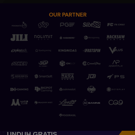
OUR PARTNER
UNDUH GRATIS