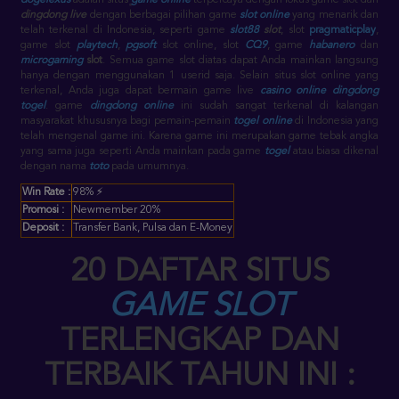
dogelexus
adalah situs
game online
terpercaya dengan fokus game slot dan
dingdong live
dengan berbagai pilihan game
slot online
yang menarik dan
telah terkenal di Indonesia, seperti game
slot88
slot
, slot
pragmaticplay
,
game slot
playtech
,
pgsoft
slot online
, slot
CQ9
, game
habanero
dan
microgaming
slot
. Semua game slot diatas dapat Anda mainkan langsung
hanya dengan menggunakan 1 userid saja.
Selain situs slot online yang
terkenal, Anda juga dapat bermain game live
casino online
dingdong
togel
. game
dingdong online
ini sudah sangat terkenal di kalangan
masyarakat khususnya bagi pemain-pemain
togel online
di Indonesia yang
telah mengenal game ini. Karena game ini merupakan game tebak angka
yang sama juga seperti Anda mainkan pada game
togel
atau biasa dikenal
dengan nama
toto
pada umumnya.
Win Rate :
98% ⚡
Promosi :
Newmember 20%
Deposit :
Transfer Bank, Pulsa dan E-Money
20 DAFTAR SITUS
GAME SLOT
TERLENGKAP DAN
TERBAIK TAHUN INI :