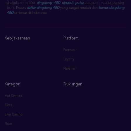
dilakukan melalui
dingdong 48D deposit pulsa
ataupun melalui transfer
bank. Proses
daftar dingdong 48D
yang sangat mudah dan
bonus dingdong
48D
terbesar di Indonesia.
Kebijaksanaan
Platform
Promosi
Loyalty
Referral
Kategori
Dukungan
Hot Games
Slots
Live Casino
Race