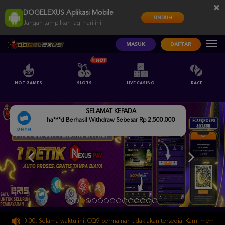
×
DOGELEXUS Aplikasi Mobile
UNDUH
Jangan tampilkan lagi hari ini
MASUK
DAFTAR
HOT GAMES
SLOTS
LIVE CASINO
RACE
SELAMAT KEPADA
ha***d Berhasil Withdraw Sebesar Rp 2.500.000
00.00. Selama waktu ini, CQ9 permainan tidak akan tersedia. Kami memohon maaf 