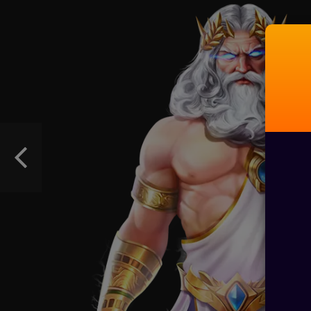
Previous