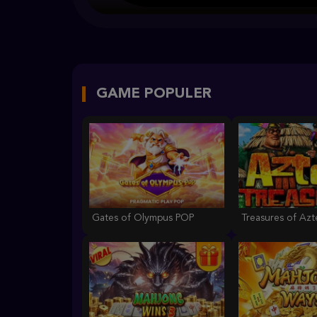
GAME POPULER
Gates of Olympus POP
Treasures of Azt