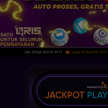
Sab, 08-Agt-2026 05.49.31
tual Sports pada 30-Jun-2026 dari 14.59.59 sampai 30-Sep-2026 14.59.59. Selama w
JACKPOT
PLAY