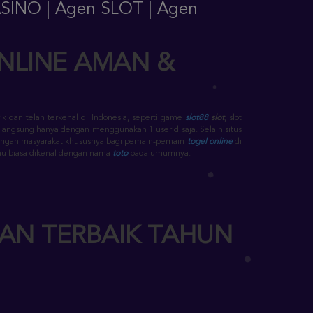
SINO | Agen SLOT | Agen
ONLINE AMAN &
 dan telah terkenal di Indonesia, seperti game
slot88
slot
, slot
 langsung hanya dengan menggunakan 1 userid saja.
Selain situs
alangan masyarakat khususnya bagi pemain-pemain
togel online
di
au biasa dikenal dengan nama
toto
pada umumnya.
AN TERBAIK TAHUN