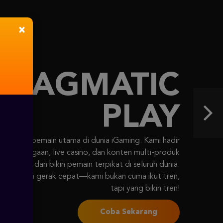
ag****8
IDR
8,296,800.00
×
Mahjong Wins 3 – Black
Scatter
co****6
IDR
7,786,400.00
Starlight Princess™
FAT PANDA
1000
ag****8
Nex
IDR
6,460,800.00
slot brand dari Pragmatic Play yang bold dan penuh
nyita perhatian dan kasih gameplay seru yang nggak
Starlight Princess™
yang meledak-ledak, visual yang kece, dan potensi
1000
da bukan cuma hiburan, tapi pembawa hoki sejati!
ag****8
IDR
6,443,200.00
Coba Sekarang