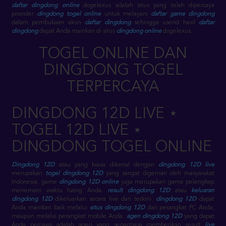
daftar dingdong online
dogelexus adalah situs yang telah dipercaya
provider
dingdong togel online
untuk melayani
daftar game dingdong
dalam pembukaan akun
daftar dingdong
sehingga userid hasil
daftar
dingdong
dapat Anda mainkan di situs
dingdong online
dogelexus.
TOGEL ONLINE DAN
DINGDONG TOGEL
TERPERCAYA
DINGDONG 12D LIVE ⋆
TOGEL 12D LIVE ⋆
DINGDONG TOGEL ONLINE
Dingdong 12D
atau yang biasa dikenal dengan
dingdong 12D live
merupakan
togel dingdong 12D
yang sangat digemari oleh masyarakat
Indonesia. game
dingdong 12D online
juga merupakan game pelengkap
menemani waktu luang Anda.
result dingdong 12D
atau
keluaran
dingdong 12D
dikeluarkan secara live dan terkini.
dingdong 12D
dapat
Anda mainkan baik melalui
situs dingdong 12D
dari perangkat PC Anda,
maupun melalui perangkat mobile Anda.
agen dingdong 12D
yang dapat
Anda percayai adalah agen yang senantiasa memberikan result
live