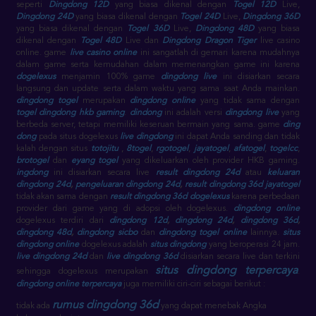
seperti
Dingdong 12D
yang biasa dikenal dengan
Togel 12D
Live,
Dingdong 24D
yang biasa dikenal dengan
Togel 24D
Live,
Dingdong 36D
yang biasa dikenal dengan
Togel 36D
Live,
Dingdong 48D
yang biasa
dikenal dengan
Togel 48D
Live dan
Dingdong Dragon Tiger
live casino
online. game
live casino online
ini sangatlah di gemari karena mudahnya
dalam game serta kemudahan dalam memenangkan game ini karena
dogelexus
menjamin 100% game
dingdong live
ini disiarkan secara
langsung dan update serta dalam waktu yang sama saat Anda mainkan.
dingdong togel
merupakan
dingdong online
yang tidak sama dengan
togel dingdong
hkb gaming
.
dindong
ini adalah versi
dingdong live
yang
berbeda server, tetapi memiliki keseruan bermain yang sama. game
ding
dong
pada situs dogelexus
live dingdong
ini dapat Anda sanding dan tidak
kalah dengan situs
totojitu
,
8togel
,
rgotogel
,
jayatogel
,
afatogel
,
togelcc
,
brotogel
dan
eyang togel
yang dikeluarkan oleh provider HKB gaming.
ingdong
ini disiarkan secara live
result dingdong 24d
atau
keluaran
dingdong 24d
,
pengeluaran dingdong 24d
,
result dingdong 36d jayatogel
tidak akan sama dengan
result dingdong 36d dogelexus
karena perbedaan
provider dari game yang di adopsi oleh dogelexus.
dingdong online
dogelexus terdiri dari
dingdong 12d
,
dingdong 24d
,
dingdong 36d
,
dingdong 48d
,
dingdong sicbo
dan
dingdong togel online
lainnya.
situs
dingdong online
dogelexus adalah
situs dingdong
yang beroperasi 24 jam.
live dingdong 24d
dan
live dingdong 36d
disiarkan secara live dan terkini
situs dingdong terpercaya
sehingga dogelexus merupakan
.
dingdong online terpercaya
juga memiliki ciri-ciri sebagai berikut :
rumus dingdong 36d
tidak ada
yang dapat menebak Angka