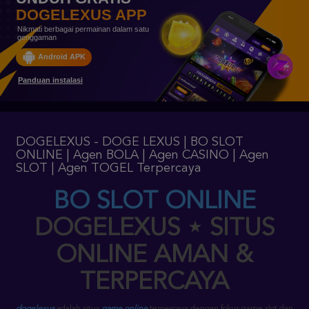
DOGELEXUS APP
Nikmati berbagai permainan dalam satu
genggaman
Android APK
Panduan instalasi
DOGELEXUS - DOGE LEXUS | BO SLOT
ONLINE | Agen BOLA | Agen CASINO | Agen
SLOT | Agen TOGEL Terpercaya
BO SLOT ONLINE
DOGELEXUS
⋆
SITUS
ONLINE AMAN &
TERPERCAYA