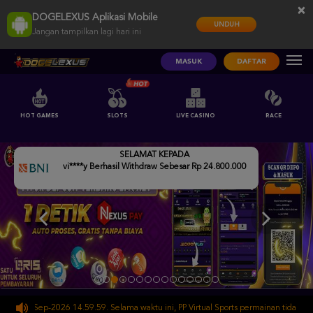
×
DOGELEXUS Aplikasi Mobile
UNDUH
Jangan tampilkan lagi hari ini
MASUK
DAFTAR
HOT GAMES
SLOTS
LIVE CASINO
RACE
SELAMAT KEPADA
vi****y Berhasil Withdraw Sebesar Rp 24.800.000
30-Sep-2026 14.59.59. Selama waktu ini, PP Virtual Sports permainan tidak akan t