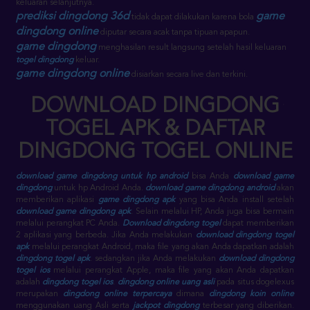
keluaran selanjutnya.
prediksi dingdong 36d
game
tidak dapat dilakukan karena bola
dingdong online
diputar secara acak tanpa tipuan apapun.
game dingdong
menghasilan result langsung setelah hasil keluaran
togel dingdong
keluar.
game dingdong online
disiarkan secara live dan terkini.
DOWNLOAD DINGDONG
TOGEL APK & DAFTAR
DINGDONG TOGEL ONLINE
download game dingdong untuk hp android
bisa Anda
download game
dingdong
untuk hp Android Anda.
download game dingdong android
akan
memberikan aplikasi
game dingdong apk
yang bisa Anda install setelah
download game dingdong apk
. Selain melalui HP, Anda juga bisa bermain
melalui perangkat PC Anda.
Download dingdong togel
dapat memberikan
2 aplikasi yang berbeda. Jika Anda melakukan
download dingdong togel
apk
melalui perangkat Android, maka file yang akan Anda dapatkan adalah
dingdong togel apk
. sedangkan jika Anda melakukan
download dingdong
togel ios
melalui perangkat Apple, maka file yang akan Anda dapatkan
adalah
dingdong togel ios
.
dingdong online uang asli
pada situs dogelexus
merupakan
dingdong online terpercaya
dimana
dingdong koin online
menggunakan uang Asli serta
jackpot dingdong
terbesar yang diberikan.