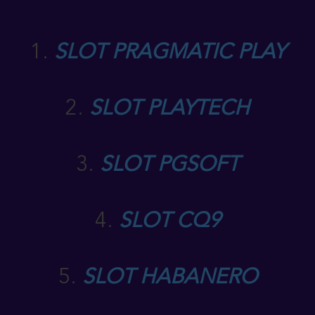
1.
SLOT PRAGMATIC PLAY
2.
SLOT PLAYTECH
3.
SLOT PGSOFT
4.
SLOT CQ9
5.
SLOT HABANERO