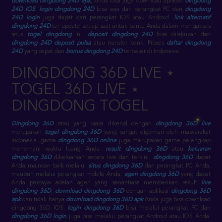
download dingdong 24D apk
, Anda bisa juga download aplikasi
dingdong
24D IOS
.
login dingdong 24D
bisa saja dari perangkat PC dan
dingdong
24D login
juga dapat dari perangkat IOS atau Android.
link alternatif
dingdong 24D
ter update setiap saat untuk bantu Anda dalam mengakses
situs
togel dingdong
ini.
deposit dingdong 24D
bisa dilakukan dari
dingdong 24D deposit pulsa
atau transfer bank. Proses
daftar dingdong
24D
yang cepat dan
bonus dingdong 24D
terbesar di Indonesia
DINGDONG 36D LIVE ⋆
TOGEL 36D LIVE ⋆
DINGDONG TOGEL
Dingdong 36D
atau yang biasa dikenal dengan
dingdong 36D live
merupakan
togel dingdong 36D
yang sangat digemari oleh masyarakat
Indonesia. game
dingdong 36D online
juga merupakan game pelengkap
menemani waktu luang Anda.
result dingdong 36D
atau
keluaran
dingdong 36D
dikeluarkan secara live dan terkini.
dingdong 36D
dapat
Anda mainkan baik melalui
situs dingdong 36D
dari perangkat PC Anda,
maupun melalui perangkat mobile Anda.
agen dingdong 36D
yang dapat
Anda percayai adalah agen yang senantiasa memberikan result
live
dingdong 36D
,
download dingdong 36D
dengan aplikasi
dingdong 36D
apk
dan tidak hanya
download dingdong 36D apk
Anda juga bisa download
dingdong 36D IOS.
login dingdong 36D
bisa melalui perangkat PC dan
dingdong 36D login
juga bisa melalui perangkat Android atau IOS Anda.