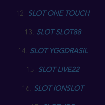
12.
SLOT ONE TOUCH
13.
SLOT SLOT88
14.
SLOT YGGDRASIL
15.
SLOT LIVE22
16.
SLOT IONSLOT