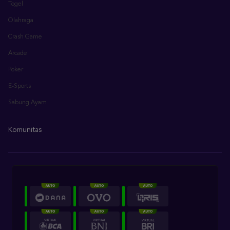
Togel
Olahraga
Crash Game
Arcade
Poker
E-Sports
Sabung Ayam
Komunitas