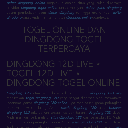
daftar dingdong online
dogelexus adalah situs yang telah dipercaya
provider
dingdong togel online
untuk melayani
daftar game dingdong
dalam pembukaan akun
daftar dingdong
sehingga userid hasil
daftar
dingdong
dapat Anda mainkan di situs
dingdong online
dogelexus.
TOGEL ONLINE DAN
DINGDONG TOGEL
TERPERCAYA
DINGDONG 12D LIVE ⋆
TOGEL 12D LIVE ⋆
DINGDONG TOGEL ONLINE
Dingdong 12D
atau yang biasa dikenal dengan
dingdong 12D live
merupakan
togel dingdong 12D
yang sangat digemari oleh masyarakat
Indonesia. game
dingdong 12D online
juga merupakan game pelengkap
menemani waktu luang Anda.
result dingdong 12D
atau
keluaran
dingdong 12D
dikeluarkan secara live dan terkini.
dingdong 12D
dapat
Anda mainkan baik melalui
situs dingdong 12D
dari perangkat PC Anda,
maupun melalui perangkat mobile Anda.
agen dingdong 12D
yang dapat
Anda percayai adalah agen yang senantiasa memberikan result
live