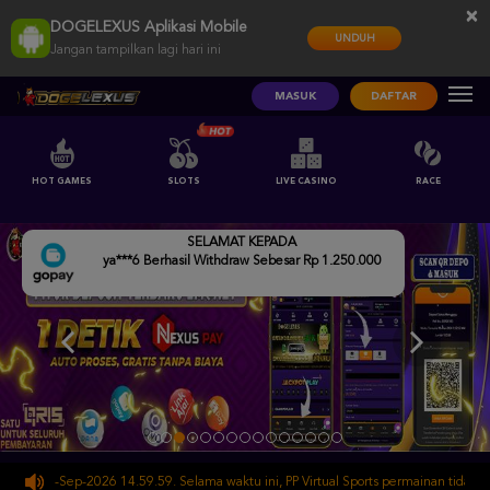
×
DOGELEXUS Aplikasi Mobile
UNDUH
Jangan tampilkan lagi hari ini
MASUK
DAFTAR
HOT GAMES
SLOTS
LIVE CASINO
RACE
SELAMAT KEPADA
ya***6 Berhasil Withdraw Sebesar Rp 1.250.000
 30-Sep-2026 14.59.59. Selama waktu ini, PP Virtual Sports permainan tidak akan 