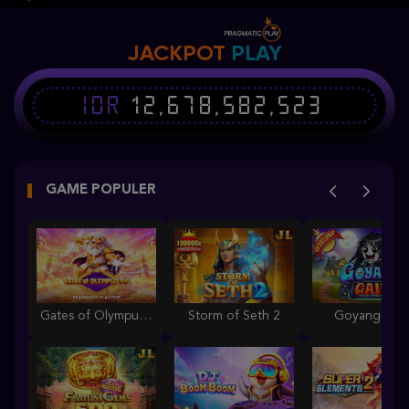
JACKPOT
PLAY
IDR
12,678,587,630
GAME POPULER
Gates of Olympus POP
Storm of Seth 2
Goyang Gai