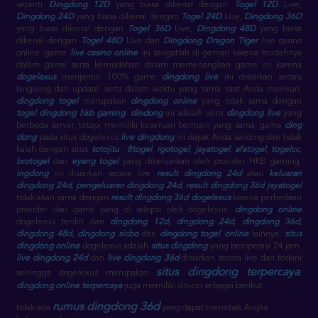
seperti
Dingdong 12D
yang biasa dikenal dengan
Togel 12D
Live,
Dingdong 24D
yang biasa dikenal dengan
Togel 24D
Live,
Dingdong 36D
yang biasa dikenal dengan
Togel 36D
Live,
Dingdong 48D
yang biasa
dikenal dengan
Togel 48D
Live dan
Dingdong Dragon Tiger
live casino
online. game
live casino online
ini sangatlah di gemari karena mudahnya
dalam game serta kemudahan dalam memenangkan game ini karena
dogelexus
menjamin 100% game
dingdong live
ini disiarkan secara
langsung dan update serta dalam waktu yang sama saat Anda mainkan.
dingdong togel
merupakan
dingdong online
yang tidak sama dengan
togel dingdong
hkb gaming
.
dindong
ini adalah versi
dingdong live
yang
berbeda server, tetapi memiliki keseruan bermain yang sama. game
ding
dong
pada situs dogelexus
live dingdong
ini dapat Anda sanding dan tidak
kalah dengan situs
totojitu
,
8togel
,
rgotogel
,
jayatogel
,
afatogel
,
togelcc
,
brotogel
dan
eyang togel
yang dikeluarkan oleh provider HKB gaming.
ingdong
ini disiarkan secara live
result dingdong 24d
atau
keluaran
dingdong 24d
,
pengeluaran dingdong 24d
,
result dingdong 36d jayatogel
tidak akan sama dengan
result dingdong 36d dogelexus
karena perbedaan
provider dari game yang di adopsi oleh dogelexus.
dingdong online
dogelexus terdiri dari
dingdong 12d
,
dingdong 24d
,
dingdong 36d
,
dingdong 48d
,
dingdong sicbo
dan
dingdong togel online
lainnya.
situs
dingdong online
dogelexus adalah
situs dingdong
yang beroperasi 24 jam.
live dingdong 24d
dan
live dingdong 36d
disiarkan secara live dan terkini
situs dingdong terpercaya
sehingga dogelexus merupakan
.
dingdong online terpercaya
juga memiliki ciri-ciri sebagai berikut :
rumus dingdong 36d
tidak ada
yang dapat menebak Angka