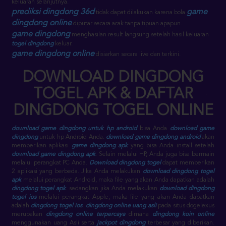
keluaran selanjutnya.
prediksi dingdong 36d
game
tidak dapat dilakukan karena bola
dingdong online
diputar secara acak tanpa tipuan apapun.
game dingdong
menghasilan result langsung setelah hasil keluaran
togel dingdong
keluar.
game dingdong online
disiarkan secara live dan terkini.
DOWNLOAD DINGDONG
TOGEL APK & DAFTAR
DINGDONG TOGEL ONLINE
download game dingdong untuk hp android
bisa Anda
download game
dingdong
untuk hp Android Anda.
download game dingdong android
akan
memberikan aplikasi
game dingdong apk
yang bisa Anda install setelah
download game dingdong apk
. Selain melalui HP, Anda juga bisa bermain
melalui perangkat PC Anda.
Download dingdong togel
dapat memberikan
2 aplikasi yang berbeda. Jika Anda melakukan
download dingdong togel
apk
melalui perangkat Android, maka file yang akan Anda dapatkan adalah
dingdong togel apk
. sedangkan jika Anda melakukan
download dingdong
togel ios
melalui perangkat Apple, maka file yang akan Anda dapatkan
adalah
dingdong togel ios
.
dingdong online uang asli
pada situs dogelexus
merupakan
dingdong online terpercaya
dimana
dingdong koin online
menggunakan uang Asli serta
jackpot dingdong
terbesar yang diberikan.