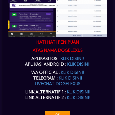
joker123
.
slot88 daftar
akun slot online
dengan proses yang cepat dapat
Anda terima sesaat setelah
daftar joker777
selesai Anda isikan datanya
dengan lengkap.
slot88 daftar
hanya membutuhkan waktu beberapa menit
untuk pengisian form
daftar joker888
disitus
joker 123
atau
slot88
sebagai
joker game
terpercaya.
slot88 online
,
joker888
,
joker123
,
jokergaming
,
joker1788
,
joker8868
,
joker777
,
joker688
sebagai alternatif
joker slot
pada
situs dogelexus
joker gaming
.
DOWNLOAD SLOT88 APK
HATI HATI PENIPUAN
SLOT SLOT88 LOGIN VERSI
ATAS NAMA DOGELEXUS
TERBARU
APLIKASI IOS :
KLIK DISINI!
APLIKASI ANDROID :
KLIK DISINI!
joker download
Setelah Anda melakukan
pendaftaran akun slot88
di
dogelexus, maka selanjutnya Anda dapat melakukan
download slot88
apk,
WA OFFICIAL :
KLIK DISINI!
aplikasi
slot88 apk
android dogelexus ini mendukung Anda dalam bermain
TELEGRAM :
KLIK DISINI!
melalui perangkat mobile smartphone Anda. Baik melalui PC atau mobile
LIVECHAT DOGELEXUS
dimana saja dan kapan saja dapat Anda mainkan semua game yang ada di
slot dogelexus ini.
slot88 download
dapat Anda
download aplikasi joker
LINK ALTERNATIF 1 :
KLIK DISINI!
123
melalui Android dan IOS.
slot88 download apk
bisa langsung diinstal
setelah Anda
download aplikasi slot88
nya.
download joker 123
lebih baik
LINK ALTERNATIF 2 :
KLIK DISINI!
segera Anda download setelah
daftar akun slot88
sehingga lebih
memudahkan Anda untuk
login slot88
.
download slot88
ini terletak pada
menu daftar
slot88 apk download
yang ada pada kanan menu utama pada
situs
dogelexus slot online
ini.
slot88 android download
untuk perangkat