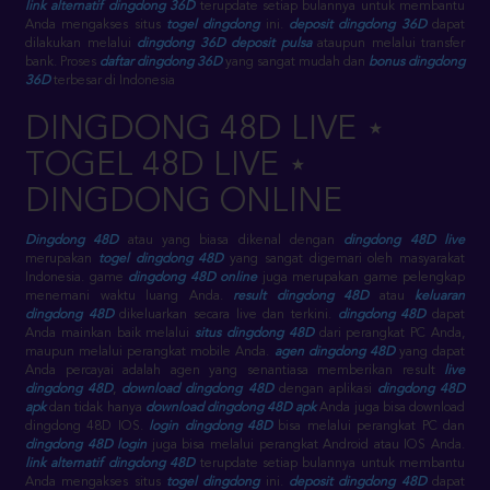
link alternatif dingdong 36D
terupdate setiap bulannya untuk membantu
Anda mengakses situs
togel dingdong
ini.
deposit dingdong 36D
dapat
dilakukan melalui
dingdong 36D deposit pulsa
ataupun melalui transfer
bank. Proses
daftar dingdong 36D
yang sangat mudah dan
bonus dingdong
36D
terbesar di Indonesia
DINGDONG 48D LIVE ⋆
TOGEL 48D LIVE ⋆
DINGDONG ONLINE
Dingdong 48D
atau yang biasa dikenal dengan
dingdong 48D live
merupakan
togel dingdong 48D
yang sangat digemari oleh masyarakat
Indonesia. game
dingdong 48D online
juga merupakan game pelengkap
menemani waktu luang Anda.
result dingdong 48D
atau
keluaran
dingdong 48D
dikeluarkan secara live dan terkini.
dingdong 48D
dapat
Anda mainkan baik melalui
situs dingdong 48D
dari perangkat PC Anda,
maupun melalui perangkat mobile Anda.
agen dingdong 48D
yang dapat
Anda percayai adalah agen yang senantiasa memberikan result
live
dingdong 48D
,
download dingdong 48D
dengan aplikasi
dingdong 48D
apk
dan tidak hanya
download dingdong 48D apk
Anda juga bisa download
dingdong 48D IOS.
login dingdong 48D
bisa melalui perangkat PC dan
dingdong 48D login
juga bisa melalui perangkat Android atau IOS Anda.
link alternatif dingdong 48D
terupdate setiap bulannya untuk membantu
Anda mengakses situs
togel dingdong
ini.
deposit dingdong 48D
dapat