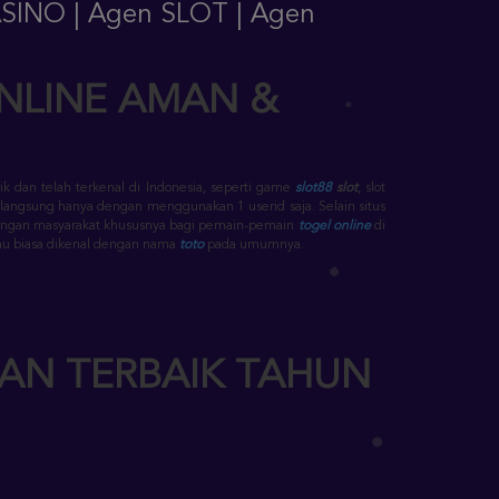
SINO | Agen SLOT | Agen
ONLINE AMAN &
 dan telah terkenal di Indonesia, seperti game
slot88
slot
, slot
 langsung hanya dengan menggunakan 1 userid saja.
Selain situs
alangan masyarakat khususnya bagi pemain-pemain
togel online
di
au biasa dikenal dengan nama
toto
pada umumnya.
AN TERBAIK TAHUN