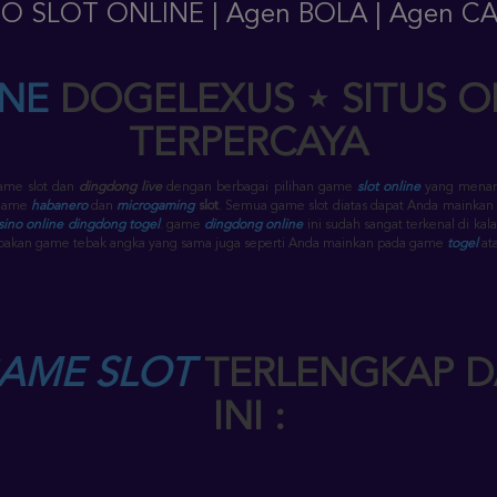
O SLOT ONLINE | Agen BOLA | Agen CA
INE
DOGELEXUS
⋆
SITUS 
TERPERCAYA
ame slot dan
dingdong live
dengan berbagai pilihan game
slot online
yang menarik
 game
habanero
dan
microgaming
slot
. Semua game slot diatas dapat Anda mainkan
sino online
dingdong togel
. game
dingdong online
ini sudah sangat terkenal di k
upakan game tebak angka yang sama juga seperti Anda mainkan pada game
togel
at
AME SLOT
TERLENGKAP D
INI :