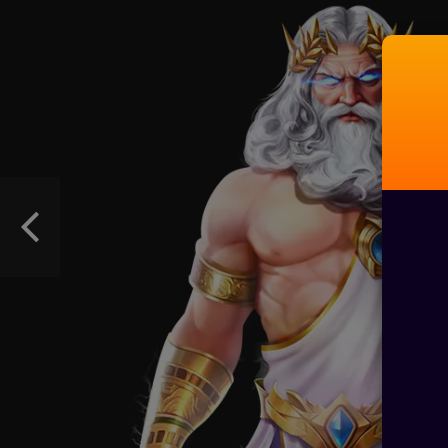
Previous