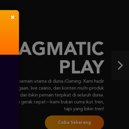
IDR
3,749,240.00
Sweet Bonanza 2500
×
m***3
IDR
3,476,000.00
Mahjong Wins 3 – Black
Scatter
h****4
FAT PANDA
IDR
2,904,000.00
Nex
Sweet Bonanza 2500
slot brand dari Pragmatic Play yang bold dan penuh
m***3
nyita perhatian dan kasih gameplay seru yang nggak
IDR
2,785,200.00
yang meledak-ledak, visual yang kece, dan potensi
da bukan cuma hiburan, tapi pembawa hoki sejati!
Coba Sekarang