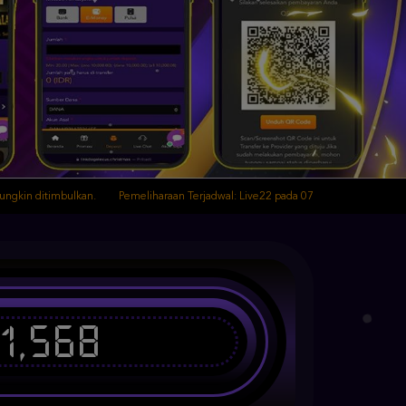
lkan.
Pemeliharaan Terjadwal: Live22 pada 07-Agt-2026 dari 13.43.23 sampai 
81,568