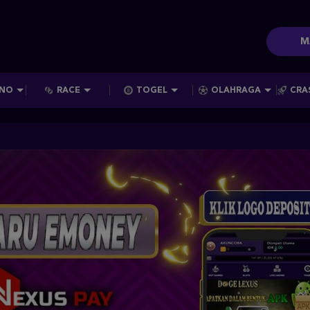
M
INO
RACE
TOGEL
OLAHRAGA
CRA