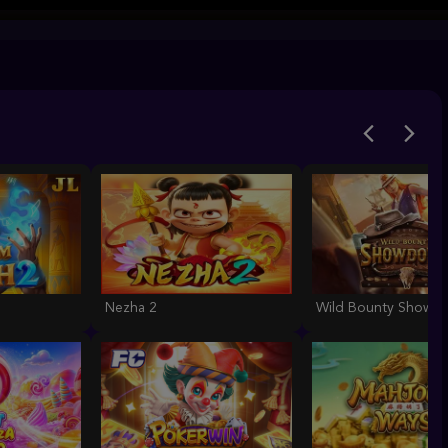
Nezha 2
Wild Bounty Showd