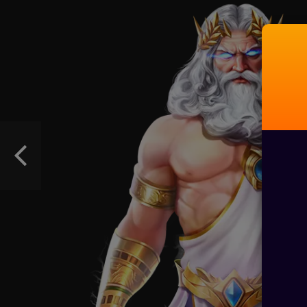
Previous