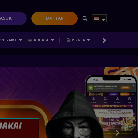
ASUK
DAFTAR
SH GAME
ARCADE
POKER
E-SPORTS