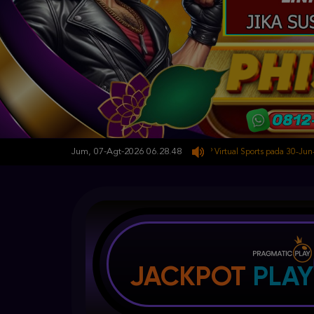
Jum, 07-Agt-2026 06.28.48
Pemeliharaan Terjadwal: PP Virtual Sports pada 30-Jun-2026 dari
JACKPOT
PLAY