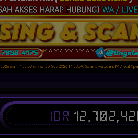
 14.59.59 sampai 30-Sep-2026 14.59.59. Selama waktu ini, PP Virtual Sports perma
IDR
12,702,4