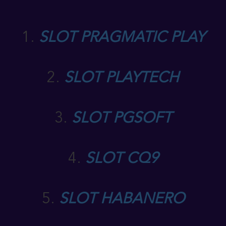
1.
SLOT PRAGMATIC PLAY
2.
SLOT PLAYTECH
3.
SLOT PGSOFT
4.
SLOT CQ9
5.
SLOT HABANERO