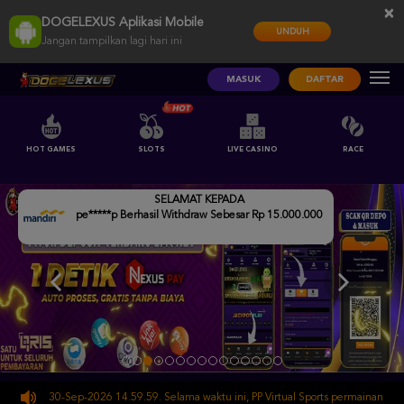
×
DOGELEXUS Aplikasi Mobile
UNDUH
Jangan tampilkan lagi hari ini
MASUK
DAFTAR
HOT GAMES
SLOTS
LIVE CASINO
RACE
SELAMAT KEPADA
pe*****p Berhasil Withdraw Sebesar Rp 15.000.000
mpai 30-Sep-2026 14.59.59. Selama waktu ini, PP Virtual Sports permainan tidak a