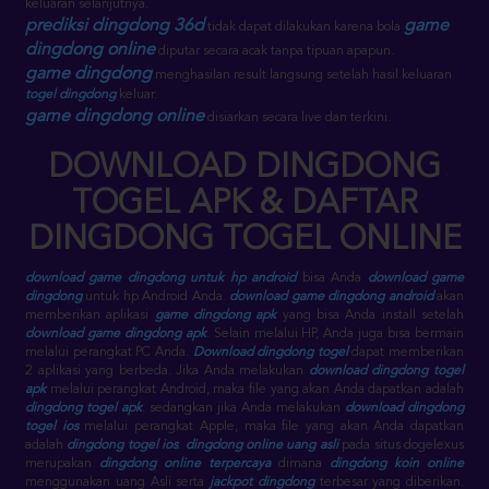
keluaran selanjutnya.
prediksi dingdong 36d
game
tidak dapat dilakukan karena bola
dingdong online
diputar secara acak tanpa tipuan apapun.
game dingdong
menghasilan result langsung setelah hasil keluaran
togel dingdong
keluar.
game dingdong online
disiarkan secara live dan terkini.
DOWNLOAD DINGDONG
TOGEL APK & DAFTAR
DINGDONG TOGEL ONLINE
download game dingdong untuk hp android
bisa Anda
download game
dingdong
untuk hp Android Anda.
download game dingdong android
akan
memberikan aplikasi
game dingdong apk
yang bisa Anda install setelah
download game dingdong apk
. Selain melalui HP, Anda juga bisa bermain
melalui perangkat PC Anda.
Download dingdong togel
dapat memberikan
2 aplikasi yang berbeda. Jika Anda melakukan
download dingdong togel
apk
melalui perangkat Android, maka file yang akan Anda dapatkan adalah
dingdong togel apk
. sedangkan jika Anda melakukan
download dingdong
togel ios
melalui perangkat Apple, maka file yang akan Anda dapatkan
adalah
dingdong togel ios
.
dingdong online uang asli
pada situs dogelexus
merupakan
dingdong online terpercaya
dimana
dingdong koin online
menggunakan uang Asli serta
jackpot dingdong
terbesar yang diberikan.