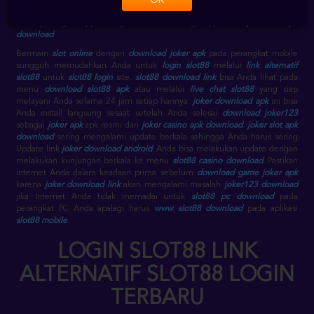
OK
Android dengan
slot88 apk
sebagai aplikasinya atau
joker download ios
untuk perangkat Apple dengan
slot88 ios
sebagai apps resmi
joker 123 apk
download
.
Bermain
slot online
dengan
download joker apk
pada perangkat mobile
sungguh memudahkan Anda untuk
login slot88
melalui
link alternatif
slot88
untuk
slot88 login
site.
slot88 download link
bisa Anda lihat pada
menu
download slot88 apk
atau melalui
live chat slot88
yang siap
melayani Anda selama 24 jam setiap harinya.
joker download apk
ini bisa
Anda install langsung sesaat setelah Anda selesai
download joker123
sebagai
joker apk
apk resmi dari
joker casino apk download
.
joker slot apk
download
sering mengalami update berkala sehingga Anda harus sering
Update link
joker download android
. Anda bisa melakukan update dengan
melakukan kunjungan berkala ke menu
slot88 casino download
. Pastikan
internet Anda dalam keadaan prima sebelum
download game joker apk
karena
joker download link
akan mengalami masalah
joker123 download
jika Internet Anda tidak memadai untuk
slot88 pc download
pada
perangkat PC Anda apalagi harus
www slot88 download
pada aplikasi
slot88 mobile
.
LOGIN SLOT88 LINK
ALTERNATIF SLOT88 LOGIN
TERBARU