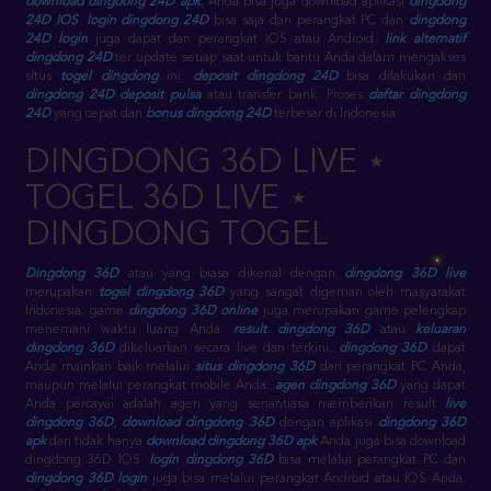
download dingdong 24D apk
, Anda bisa juga download aplikasi
dingdong
24D IOS
.
login dingdong 24D
bisa saja dari perangkat PC dan
dingdong
24D login
juga dapat dari perangkat IOS atau Android.
link alternatif
dingdong 24D
ter update setiap saat untuk bantu Anda dalam mengakses
situs
togel dingdong
ini.
deposit dingdong 24D
bisa dilakukan dari
dingdong 24D deposit pulsa
atau transfer bank. Proses
daftar dingdong
24D
yang cepat dan
bonus dingdong 24D
terbesar di Indonesia
DINGDONG 36D LIVE ⋆
TOGEL 36D LIVE ⋆
DINGDONG TOGEL
Dingdong 36D
atau yang biasa dikenal dengan
dingdong 36D live
merupakan
togel dingdong 36D
yang sangat digemari oleh masyarakat
Indonesia. game
dingdong 36D online
juga merupakan game pelengkap
menemani waktu luang Anda.
result dingdong 36D
atau
keluaran
dingdong 36D
dikeluarkan secara live dan terkini.
dingdong 36D
dapat
Anda mainkan baik melalui
situs dingdong 36D
dari perangkat PC Anda,
maupun melalui perangkat mobile Anda.
agen dingdong 36D
yang dapat
Anda percayai adalah agen yang senantiasa memberikan result
live
dingdong 36D
,
download dingdong 36D
dengan aplikasi
dingdong 36D
apk
dan tidak hanya
download dingdong 36D apk
Anda juga bisa download
dingdong 36D IOS.
login dingdong 36D
bisa melalui perangkat PC dan
dingdong 36D login
juga bisa melalui perangkat Android atau IOS Anda.