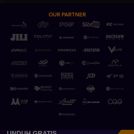
OUR PARTNER
UNDUH GRATIS