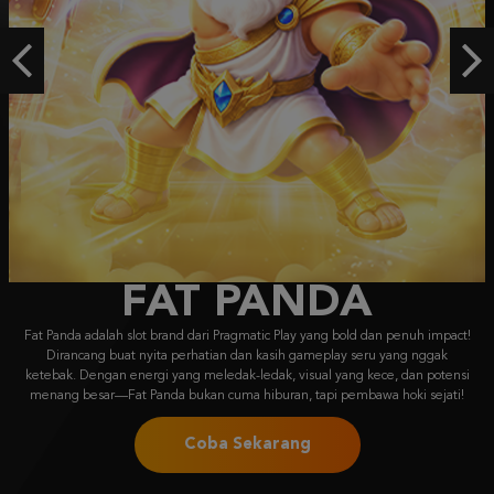
Mahjong Wins 3 – Black Scatter
res****s
IDR
3,130,000.00
Previous
Ne
Mahjong Wins 2
han****n
IDR
3,100,800.00
FAT PANDA
Fat Panda adalah slot brand dari Pragmatic Play yang bold dan penuh impact!
Dirancang buat nyita perhatian dan kasih gameplay seru yang nggak
ketebak. Dengan energi yang meledak-ledak, visual yang kece, dan potensi
menang besar—Fat Panda bukan cuma hiburan, tapi pembawa hoki sejati!
Coba Sekarang