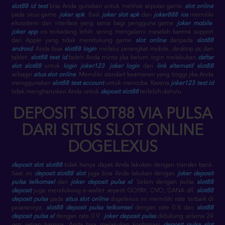
slot88 id test
bisa Anda gunakan untuk melihat seputar game
slot online
pada situs game
joker apk
. Baik
joker slot apk
dan
joker888 ios
memiliki
ekosistem dan interface yang sama bagi pengguna game
joker mobile
.
joker app
ios terkadang lebih sering mengalami masalah karena support
dari Apple yang tidak mendukung game
slot online
daripada
slot88
android
. Anda bisa
slot88 login
melalui perangkat mobile, desktop pc dan
tablet.
slot88 test id
boleh Anda minta jika belum ingin melakukan
daftar
slot slot88
untuk
login joker123
.
joker login
dari
link alternatif slot88
sebagai
situs slot online
. Memiliki standart keamanan yang tinggi jika Anda
menggunakan
slot88 test account
untuk mencoba. Karena
joker123 test id
tidak mengharuskan Anda untuk
deposit slot88
terlebih dahulu.
DEPOSIT SLOT88 VIA PULSA
DARI SITUS SLOT ONLINE
DOGELEXUS
deposit slot slot88
tidak hanya dapat Anda lakukan dengan transfer bank.
Saat ini
deposit slot88 slot
juga bisa Anda lakukan dengan
joker deposit
pulsa telkomsel
dan
joker deposit pulsa xl
. Selain dengan pulsa
slot88
deposit
juga mendukung e-wallet seperti GOPAY, OVO, DANA dll.
slot88
deposit pulsa
pada
situs slot online
dogelexus ini memiliki rate terbaik di
pasarannya.
slot88 deposit pulsa telkomsel
dengan rate 0.8 dan
slot88
deposit pulsa xl
dengan rate 0.9.
joker deposit pulsa
didukung selama 24