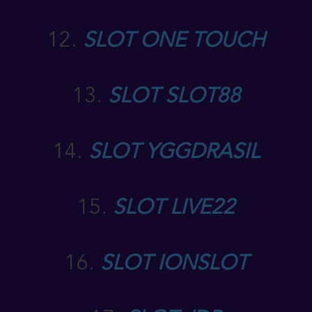
12.
SLOT ONE TOUCH
13.
SLOT SLOT88
14.
SLOT YGGDRASIL
15.
SLOT LIVE22
16.
SLOT IONSLOT