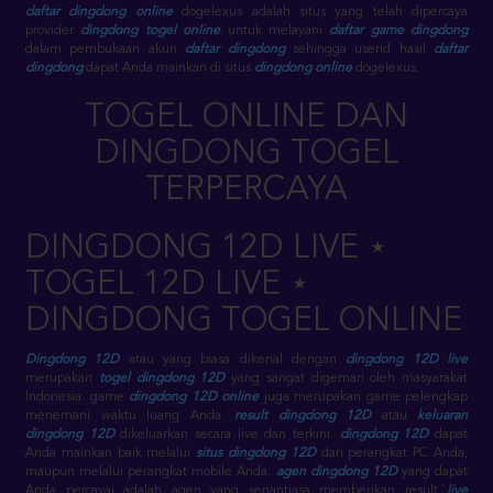
daftar dingdong online
dogelexus adalah situs yang telah dipercaya
provider
dingdong togel online
untuk melayani
daftar game dingdong
dalam pembukaan akun
daftar dingdong
sehingga userid hasil
daftar
dingdong
dapat Anda mainkan di situs
dingdong online
dogelexus.
TOGEL ONLINE DAN
DINGDONG TOGEL
TERPERCAYA
DINGDONG 12D LIVE ⋆
TOGEL 12D LIVE ⋆
DINGDONG TOGEL ONLINE
Dingdong 12D
atau yang biasa dikenal dengan
dingdong 12D live
merupakan
togel dingdong 12D
yang sangat digemari oleh masyarakat
Indonesia. game
dingdong 12D online
juga merupakan game pelengkap
menemani waktu luang Anda.
result dingdong 12D
atau
keluaran
dingdong 12D
dikeluarkan secara live dan terkini.
dingdong 12D
dapat
Anda mainkan baik melalui
situs dingdong 12D
dari perangkat PC Anda,
maupun melalui perangkat mobile Anda.
agen dingdong 12D
yang dapat
Anda percayai adalah agen yang senantiasa memberikan result
live