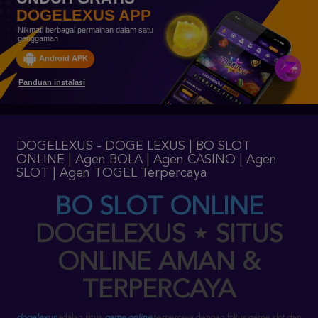
DOGELEXUS APP
Nikmati berbagai permainan dalam satu
genggaman
Android APK
Panduan instalasi
DOGELEXUS - DOGE LEXUS | BO SLOT
ONLINE | Agen BOLA | Agen CASINO | Agen
SLOT | Agen TOGEL Terpercaya
BO SLOT ONLINE
DOGELEXUS
⋆
SITUS
ONLINE AMAN &
TERPERCAYA