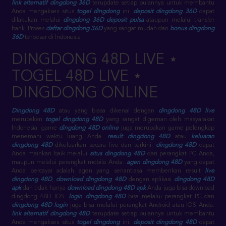
link alternatif dingdong 36D
terupdate setiap bulannya untuk membantu
Anda mengakses situs
togel dingdong
ini.
deposit dingdong 36D
dapat
dilakukan melalui
dingdong 36D deposit pulsa
ataupun melalui transfer
bank. Proses
daftar dingdong 36D
yang sangat mudah dan
bonus dingdong
36D
terbesar di Indonesia
DINGDONG 48D LIVE ⋆
TOGEL 48D LIVE ⋆
DINGDONG ONLINE
Dingdong 48D
atau yang biasa dikenal dengan
dingdong 48D live
merupakan
togel dingdong 48D
yang sangat digemari oleh masyarakat
Indonesia. game
dingdong 48D online
juga merupakan game pelengkap
menemani waktu luang Anda.
result dingdong 48D
atau
keluaran
dingdong 48D
dikeluarkan secara live dan terkini.
dingdong 48D
dapat
Anda mainkan baik melalui
situs dingdong 48D
dari perangkat PC Anda,
maupun melalui perangkat mobile Anda.
agen dingdong 48D
yang dapat
Anda percayai adalah agen yang senantiasa memberikan result
live
dingdong 48D
,
download dingdong 48D
dengan aplikasi
dingdong 48D
apk
dan tidak hanya
download dingdong 48D apk
Anda juga bisa download
dingdong 48D IOS.
login dingdong 48D
bisa melalui perangkat PC dan
dingdong 48D login
juga bisa melalui perangkat Android atau IOS Anda.
link alternatif dingdong 48D
terupdate setiap bulannya untuk membantu
Anda mengakses situs
togel dingdong
ini.
deposit dingdong 48D
dapat