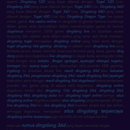
seperti
Dingdong 12D
yang biasa dikenal dengan
Togel 12D
Live,
Dingdong 24D
yang biasa dikenal dengan
Togel 24D
Live,
Dingdong 36D
yang biasa dikenal dengan
Togel 36D
Live,
Dingdong 48D
yang biasa
dikenal dengan
Togel 48D
Live dan
Dingdong Dragon Tiger
live casino
online. game
live casino online
ini sangatlah di gemari karena mudahnya
dalam game serta kemudahan dalam memenangkan game ini karena
dogelexus
menjamin 100% game
dingdong live
ini disiarkan secara
langsung dan update serta dalam waktu yang sama saat Anda mainkan.
dingdong togel
merupakan
dingdong online
yang tidak sama dengan
togel dingdong
hkb gaming
.
dindong
ini adalah versi
dingdong live
yang
berbeda server, tetapi memiliki keseruan bermain yang sama. game
ding
dong
pada situs dogelexus
live dingdong
ini dapat Anda sanding dan tidak
kalah dengan situs
totojitu
,
8togel
,
rgotogel
,
jayatogel
,
afatogel
,
togelcc
,
brotogel
dan
eyang togel
yang dikeluarkan oleh provider HKB gaming.
ingdong
ini disiarkan secara live
result dingdong 24d
atau
keluaran
dingdong 24d
,
pengeluaran dingdong 24d
,
result dingdong 36d jayatogel
tidak akan sama dengan
result dingdong 36d dogelexus
karena perbedaan
provider dari game yang di adopsi oleh dogelexus.
dingdong online
dogelexus terdiri dari
dingdong 12d
,
dingdong 24d
,
dingdong 36d
,
dingdong 48d
,
dingdong sicbo
dan
dingdong togel online
lainnya.
situs
dingdong online
dogelexus adalah
situs dingdong
yang beroperasi 24 jam.
live dingdong 24d
dan
live dingdong 36d
disiarkan secara live dan terkini
situs dingdong terpercaya
sehingga dogelexus merupakan
.
dingdong online terpercaya
juga memiliki ciri-ciri sebagai berikut :
rumus dingdong 36d
tidak ada
yang dapat menebak Angka