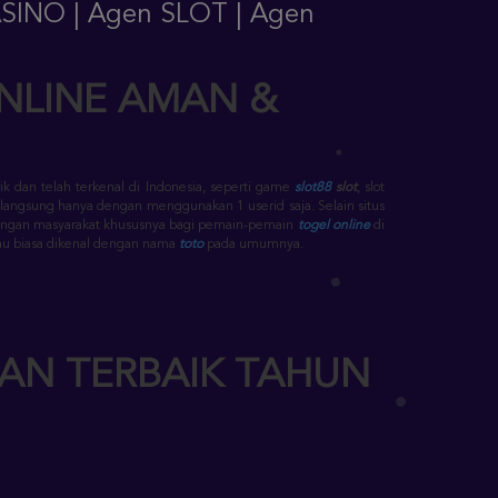
SINO | Agen SLOT | Agen
ONLINE AMAN &
 dan telah terkenal di Indonesia, seperti game
slot88
slot
, slot
 langsung hanya dengan menggunakan 1 userid saja.
Selain situs
alangan masyarakat khususnya bagi pemain-pemain
togel online
di
au biasa dikenal dengan nama
toto
pada umumnya.
AN TERBAIK TAHUN