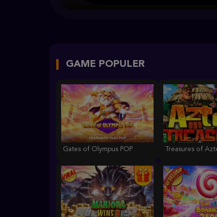
GAME POPULER
Gates of Olympus POP
Treasures of Azt