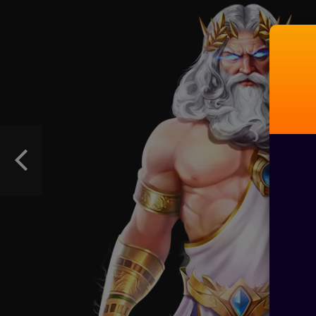
Previous