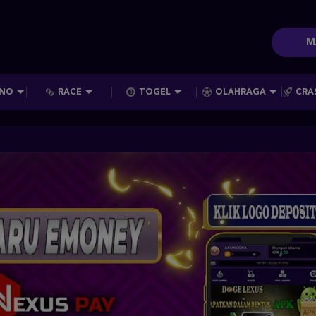
M
INO
RACE
TOGEL
OLAHRAGA
CRA