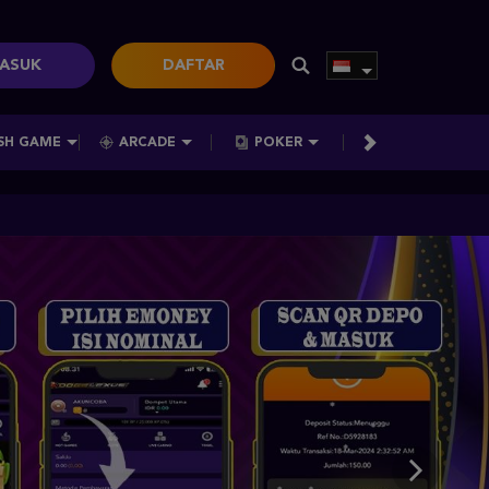
ASUK
DAFTAR
SH GAME
ARCADE
POKER
E-SPORTS