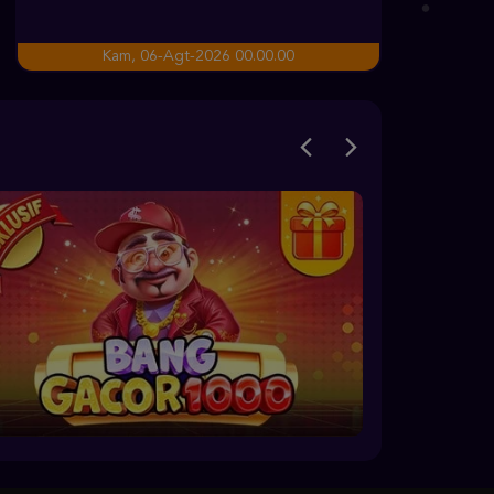
IDR
4,420,200.00
 Pot
Kpop Hunter Zeus
Pedas Gila
Kam, 06-Agt-2026 00.00.00
Gates of Olympus
1000
co****6
IDR
4,334,000.00
Mahjong Wins 3 – Black
Scatter
co****6
IDR
2,749,000.00
Starlight Princess™
1000
co****6
IDR
2,733,000.00
Mahjong Wins 3 – Black
Scatter
co****6