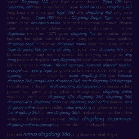
seperti
Dingdong 12D
yang biasa dikenal dengan
Togel 12D
Live,
Dingdong 24D
yang biasa dikenal dengan
Togel 24D
Live,
Dingdong 36D
yang biasa dikenal dengan
Togel 36D
Live,
Dingdong 48D
yang biasa
dikenal dengan
Togel 48D
Live dan
Dingdong Dragon Tiger
live casino
online. game
live casino online
ini sangatlah di gemari karena mudahnya
dalam game serta kemudahan dalam memenangkan game ini karena
dogelexus
menjamin 100% game
dingdong live
ini disiarkan secara
langsung dan update serta dalam waktu yang sama saat Anda mainkan.
dingdong togel
merupakan
dingdong online
yang tidak sama dengan
togel dingdong
hkb gaming
.
dindong
ini adalah versi
dingdong live
yang
berbeda server, tetapi memiliki keseruan bermain yang sama. game
ding
dong
pada situs dogelexus
live dingdong
ini dapat Anda sanding dan tidak
kalah dengan situs
totojitu
,
8togel
,
rgotogel
,
jayatogel
,
afatogel
,
togelcc
,
brotogel
dan
eyang togel
yang dikeluarkan oleh provider HKB gaming.
ingdong
ini disiarkan secara live
result dingdong 24d
atau
keluaran
dingdong 24d
,
pengeluaran dingdong 24d
,
result dingdong 36d jayatogel
tidak akan sama dengan
result dingdong 36d dogelexus
karena perbedaan
provider dari game yang di adopsi oleh dogelexus.
dingdong online
dogelexus terdiri dari
dingdong 12d
,
dingdong 24d
,
dingdong 36d
,
dingdong 48d
,
dingdong sicbo
dan
dingdong togel online
lainnya.
situs
dingdong online
dogelexus adalah
situs dingdong
yang beroperasi 24 jam.
live dingdong 24d
dan
live dingdong 36d
disiarkan secara live dan terkini
situs dingdong terpercaya
sehingga dogelexus merupakan
.
dingdong online terpercaya
juga memiliki ciri-ciri sebagai berikut :
rumus dingdong 36d
tidak ada
yang dapat menebak Angka