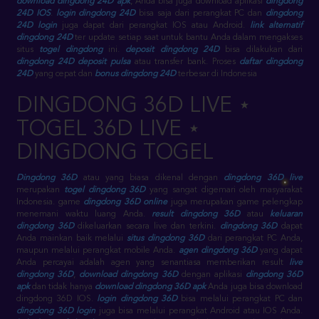
download dingdong 24D apk
, Anda bisa juga download aplikasi
dingdong
24D IOS
.
login dingdong 24D
bisa saja dari perangkat PC dan
dingdong
24D login
juga dapat dari perangkat IOS atau Android.
link alternatif
dingdong 24D
ter update setiap saat untuk bantu Anda dalam mengakses
situs
togel dingdong
ini.
deposit dingdong 24D
bisa dilakukan dari
dingdong 24D deposit pulsa
atau transfer bank. Proses
daftar dingdong
24D
yang cepat dan
bonus dingdong 24D
terbesar di Indonesia
DINGDONG 36D LIVE ⋆
TOGEL 36D LIVE ⋆
DINGDONG TOGEL
Dingdong 36D
atau yang biasa dikenal dengan
dingdong 36D live
merupakan
togel dingdong 36D
yang sangat digemari oleh masyarakat
Indonesia. game
dingdong 36D online
juga merupakan game pelengkap
menemani waktu luang Anda.
result dingdong 36D
atau
keluaran
dingdong 36D
dikeluarkan secara live dan terkini.
dingdong 36D
dapat
Anda mainkan baik melalui
situs dingdong 36D
dari perangkat PC Anda,
maupun melalui perangkat mobile Anda.
agen dingdong 36D
yang dapat
Anda percayai adalah agen yang senantiasa memberikan result
live
dingdong 36D
,
download dingdong 36D
dengan aplikasi
dingdong 36D
apk
dan tidak hanya
download dingdong 36D apk
Anda juga bisa download
dingdong 36D IOS.
login dingdong 36D
bisa melalui perangkat PC dan
dingdong 36D login
juga bisa melalui perangkat Android atau IOS Anda.