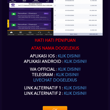
joker123
.
slot88 daftar
akun slot online
dengan proses yang cepat dapat
Anda terima sesaat setelah
daftar joker777
selesai Anda isikan datanya
dengan lengkap.
slot88 daftar
hanya membutuhkan waktu beberapa menit
untuk pengisian form
daftar joker888
disitus
joker 123
atau
slot88
sebagai
joker game
terpercaya.
slot88 online
,
joker888
,
joker123
,
jokergaming
,
joker1788
,
joker8868
,
joker777
,
joker688
sebagai alternatif
joker slot
pada
situs dogelexus
joker gaming
.
DOWNLOAD SLOT88 APK
HATI HATI PENIPUAN
SLOT SLOT88 LOGIN VERSI
ATAS NAMA DOGELEXUS
TERBARU
APLIKASI IOS :
KLIK DISINI!
APLIKASI ANDROID :
KLIK DISINI!
joker download
Setelah Anda melakukan
pendaftaran akun slot88
di
dogelexus, maka selanjutnya Anda dapat melakukan
download slot88
apk,
WA OFFICIAL :
KLIK DISINI!
aplikasi
slot88 apk
android dogelexus ini mendukung Anda dalam bermain
TELEGRAM :
KLIK DISINI!
melalui perangkat mobile smartphone Anda. Baik melalui PC atau mobile
LIVECHAT DOGELEXUS
dimana saja dan kapan saja dapat Anda mainkan semua game yang ada di
slot dogelexus ini.
slot88 download
dapat Anda
download aplikasi joker
LINK ALTERNATIF 1 :
KLIK DISINI!
123
melalui Android dan IOS.
slot88 download apk
bisa langsung diinstal
setelah Anda
download aplikasi slot88
nya.
download joker 123
lebih baik
LINK ALTERNATIF 2 :
KLIK DISINI!
segera Anda download setelah
daftar akun slot88
sehingga lebih
memudahkan Anda untuk
login slot88
.
download slot88
ini terletak pada
menu daftar
slot88 apk download
yang ada pada kanan menu utama pada
situs
dogelexus slot online
ini.
slot88 android download
untuk perangkat