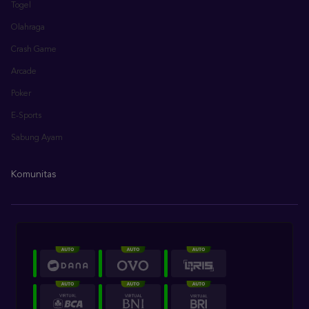
Togel
Olahraga
Crash Game
Arcade
Poker
E-Sports
Sabung Ayam
Komunitas