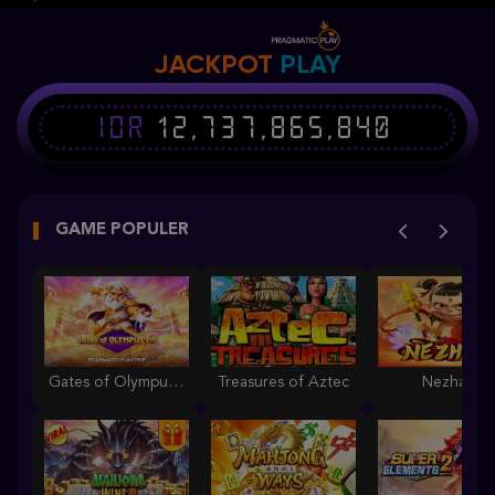
JACKPOT
PLAY
IDR
12,737,865,840
GAME POPULER
Gates of Olympus POP
Treasures of Aztec
Nezha 2