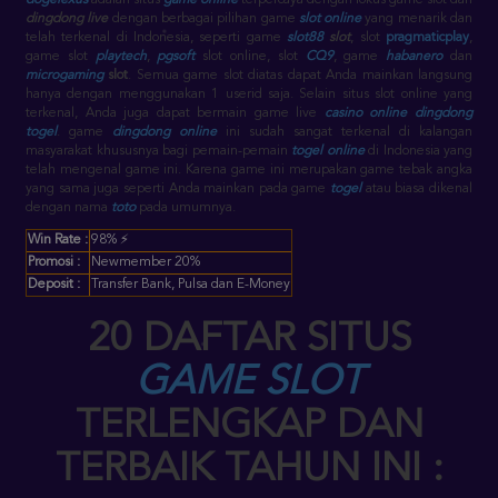
dogelexus
adalah situs
game online
terpercaya dengan fokus game slot dan
dingdong live
dengan berbagai pilihan game
slot online
yang menarik dan
telah terkenal di Indonesia, seperti game
slot88
slot
, slot
pragmaticplay
,
game slot
playtech
,
pgsoft
slot online
, slot
CQ9
, game
habanero
dan
microgaming
slot
. Semua game slot diatas dapat Anda mainkan langsung
hanya dengan menggunakan 1 userid saja.
Selain situs slot online yang
terkenal, Anda juga dapat bermain game live
casino online
dingdong
togel
. game
dingdong online
ini sudah sangat terkenal di kalangan
masyarakat khususnya bagi pemain-pemain
togel online
di Indonesia yang
telah mengenal game ini. Karena game ini merupakan game tebak angka
yang sama juga seperti Anda mainkan pada game
togel
atau biasa dikenal
dengan nama
toto
pada umumnya.
Win Rate :
98% ⚡
Promosi :
Newmember 20%
Deposit :
Transfer Bank, Pulsa dan E-Money
20 DAFTAR SITUS
GAME SLOT
TERLENGKAP DAN
TERBAIK TAHUN INI :