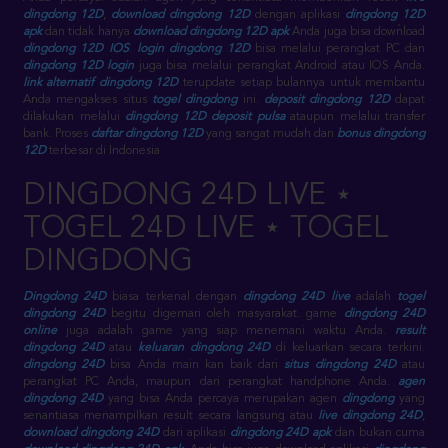
dingdong 12D
,
download dingdong 12D
dengan aplikasi
dingdong 12D
apk
dan tidak hanya
download dingdong 12D apk
Anda juga bisa download
dingdong 12D IOS
.
login dingdong 12D
bisa melalui perangkat PC dan
dingdong 12D login
juga bisa melalui perangkat Android atau IOS Anda.
link alternatif dingdong 12D
terupdate setiap bulannya untuk membantu
Anda mengakses situs
togel dingdong
ini.
deposit dingdong 12D
dapat
dilakukan melalui
dingdong 12D deposit pulsa
ataupun melalui transfer
bank. Proses
daftar dingdong 12D
yang sangat mudah dan
bonus dingdong
12D
terbesar di Indonesia
DINGDONG 24D LIVE ⋆
TOGEL 24D LIVE ⋆ TOGEL
DINGDONG
Dingdong 24D
biasa terkenal dengan
dingdong 24D live
adalah
togel
dingdong 24D
begitu digemari oleh masyarakat. game
dingdong 24D
online
juga adalah game yang siap menemani waktu Anda.
result
dingdong 24D
atau
keluaran dingdong 24D
di keluarkan secara terkini.
dingdong 24D
bisa Anda main kan baik dari
situs dingdong 24D
atau
perangkat PC Anda, maupun dari perangkat handphone Anda.
agen
dingdong 24D
yang bisa Anda percaya merupakan agen
dingdong
yang
senantiasa menampilkan result secara langsung atau
live dingdong 24D
,
download dingdong 24D
dari aplikasi
dingdong 24D apk
dan bukan cuma