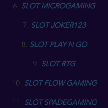
6.
SLOT MICROGAMING
7.
SLOT JOKER123
8.
SLOT PLAY N GO
9.
SLOT RTG
10.
SLOT FLOW GAMING
11.
SLOT SPADEGAMING