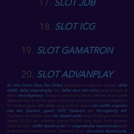
17.
SLOT JDB
18.
SLOT ICG
19.
SLOT GAMATRON
20.
SLOT ADVANPLAY
Bo Slot Online
Situs Slot Online
dogelexus memberikan fasilitas
daftar
slot88
,
daftar pragmaticplay
atau
daftar akun slot online
yang terdapat di
dalam
situs dogelexus
. Dengan 1 userid yang Anda daftarkan, Anda sudah
dapat bermain ke semua game slot online yang tersedia di situs dogelexus
ini meliputi game
slot online
yang terkenal seperti
slot slot88
,
pragmatic
play slot
,
playtech
,
pgsoft
,
CQ9
,
Habanero
dan
Microgaming slot
.
dogelexus merupakan situs
slot deposit pulsa
uang asli dengan minimum
deposit 20.000 dan withdraw sebesar 50.000 yang dapat Anda gunakan
untuk bermain.
slot88 deposit pulsa
dan
pragmaticplay deposit pulsa
dapat
Anda lakukan melalui provider Telkomsel. Selain
slot online deposit pulsa
,