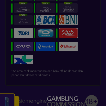
* Selama bank maintenance dan bank offline deposit dan
penarikan tidak dapat diproses