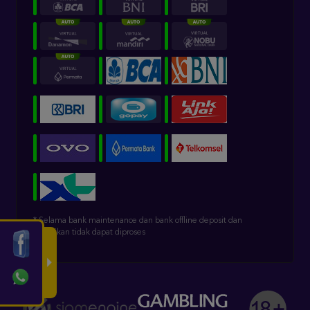
* Selama bank maintenance dan bank offline deposit dan
penarikan tidak dapat diproses