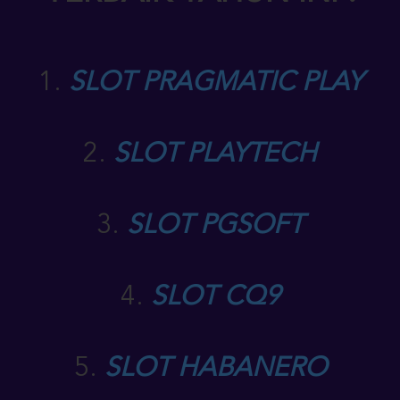
1.
SLOT PRAGMATIC PLAY
2.
SLOT PLAYTECH
3.
SLOT PGSOFT
4.
SLOT CQ9
5.
SLOT HABANERO