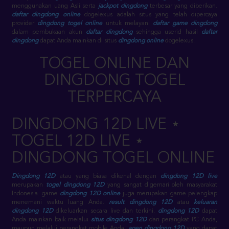
daftar dingdong online
dogelexus adalah situs yang telah dipercaya
provider
dingdong togel online
untuk melayani
daftar game dingdong
dalam pembukaan akun
daftar dingdong
sehingga userid hasil
daftar
dingdong
dapat Anda mainkan di situs
dingdong online
dogelexus.
TOGEL ONLINE DAN
DINGDONG TOGEL
TERPERCAYA
DINGDONG 12D LIVE ⋆
TOGEL 12D LIVE ⋆
DINGDONG TOGEL ONLINE
Dingdong 12D
atau yang biasa dikenal dengan
dingdong 12D live
merupakan
togel dingdong 12D
yang sangat digemari oleh masyarakat
Indonesia. game
dingdong 12D online
juga merupakan game pelengkap
menemani waktu luang Anda.
result dingdong 12D
atau
keluaran
dingdong 12D
dikeluarkan secara live dan terkini.
dingdong 12D
dapat
Anda mainkan baik melalui
situs dingdong 12D
dari perangkat PC Anda,
maupun melalui perangkat mobile Anda.
agen dingdong 12D
yang dapat
Anda percayai adalah agen yang senantiasa memberikan result
live