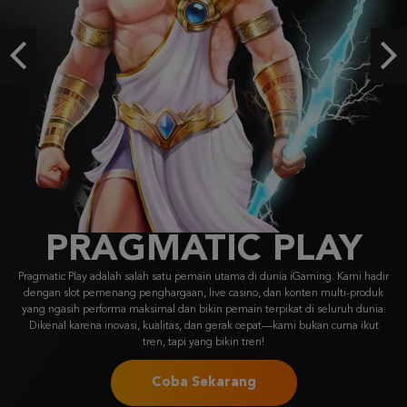
Gates of Olympus Super Scatter
bomb****5
IDR
4,028,760.00
Previous
Ne
Gates of Olympus 1000
aps****5
IDR
3,504,000.00
FAT PANDA
Fat Panda adalah slot brand dari Pragmatic Play yang bold dan penu
Dirancang buat nyita perhatian dan kasih gameplay seru yang 
ketebak. Dengan energi yang meledak-ledak, visual yang kece, da
menang besar—Fat Panda bukan cuma hiburan, tapi pembawa hoki
Coba Sekarang