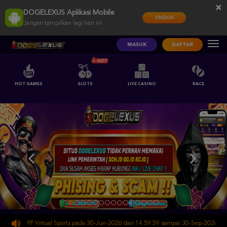
×
DOGELEXUS Aplikasi Mobile
UNDUH
Jangan tampilkan lagi hari ini
MASUK
DAFTAR
HOT GAMES
SLOTS
LIVE CASINO
RACE
l: PP Virtual Sports pada 30-Jun-2026 dari 14.59.59 sampai 30-Sep-2026 14.59.59.