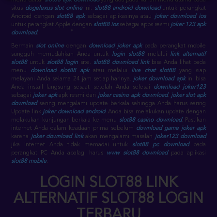
Android dengan
slot88 apk
sebagai aplikasinya atau
joker download ios
untuk perangkat Apple dengan
slot88 ios
sebagai apps resmi
joker 123 apk
download
.
Bermain
slot online
dengan
download joker apk
pada perangkat mobile
sungguh memudahkan Anda untuk
login slot88
melalui
link alternatif
slot88
untuk
slot88 login
site.
slot88 download link
bisa Anda lihat pada
menu
download slot88 apk
atau melalui
live chat slot88
yang siap
melayani Anda selama 24 jam setiap harinya.
joker download apk
ini bisa
Anda install langsung sesaat setelah Anda selesai
download joker123
sebagai
joker apk
apk resmi dari
joker casino apk download
.
joker slot apk
download
sering mengalami update berkala sehingga Anda harus sering
Update link
joker download android
. Anda bisa melakukan update dengan
melakukan kunjungan berkala ke menu
slot88 casino download
. Pastikan
internet Anda dalam keadaan prima sebelum
download game joker apk
karena
joker download link
akan mengalami masalah
joker123 download
jika Internet Anda tidak memadai untuk
slot88 pc download
pada
perangkat PC Anda apalagi harus
www slot88 download
pada aplikasi
slot88 mobile
.
LOGIN SLOT88 LINK
ALTERNATIF SLOT88 LOGIN
TERBARU