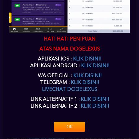
joker123
.
slot88 daftar
akun slot online
dengan proses yang cepat dapat
Anda terima sesaat setelah
daftar joker777
selesai Anda isikan datanya
dengan lengkap.
slot88 daftar
hanya membutuhkan waktu beberapa menit
untuk pengisian form
daftar joker888
disitus
joker 123
atau
slot88
sebagai
joker game
terpercaya.
slot88 online
,
joker888
,
joker123
,
jokergaming
,
joker1788
,
joker8868
,
joker777
,
joker688
sebagai alternatif
joker slot
pada
situs dogelexus
joker gaming
.
HATI HATI PENIPUAN
DOWNLOAD SLOT88 APK
ATAS NAMA DOGELEXUS
SLOT SLOT88 LOGIN VERSI
APLIKASI IOS :
KLIK DISINI!
APLIKASI ANDROID :
KLIK DISINI!
TERBARU
WA OFFICIAL :
KLIK DISINI!
joker download
Setelah Anda melakukan
pendaftaran akun slot88
di
TELEGRAM :
KLIK DISINI!
dogelexus, maka selanjutnya Anda dapat melakukan
download slot88
apk,
LIVECHAT DOGELEXUS
aplikasi
slot88 apk
android dogelexus ini mendukung Anda dalam bermain
melalui perangkat mobile smartphone Anda. Baik melalui PC atau mobile
LINK ALTERNATIF 1 :
KLIK DISINI!
dimana saja dan kapan saja dapat Anda mainkan semua game yang ada di
LINK ALTERNATIF 2 :
KLIK DISINI!
slot dogelexus ini.
slot88 download
dapat Anda
download aplikasi joker
123
melalui Android dan IOS.
slot88 download apk
bisa langsung diinstal
setelah Anda
download aplikasi slot88
nya.
download joker 123
lebih baik
segera Anda download setelah
daftar akun slot88
sehingga lebih
OK
memudahkan Anda untuk
login slot88
.
download slot88
ini terletak pada
menu daftar
slot88 apk download
yang ada pada kanan menu utama pada
situs
dogelexus slot online
ini.
slot88 android download
untuk perangkat