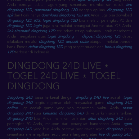
dingdong 12D
,
download dingdong 12D
dengan aplikasi
dingdong 12D
apk
dan tidak hanya
download dingdong 12D apk
Anda juga bisa download
dingdong 12D IOS
.
login dingdong 12D
bisa melalui perangkat PC dan
dingdong 12D login
juga bisa melalui perangkat Android atau IOS Anda.
link alternatif dingdong 12D
terupdate setiap bulannya untuk membantu
Anda mengakses situs
togel dingdong
ini.
deposit dingdong 12D
dapat
dilakukan melalui
dingdong 12D deposit pulsa
ataupun melalui transfer
bank. Proses
daftar dingdong 12D
yang sangat mudah dan
bonus dingdong
12D
terbesar di Indonesia
DINGDONG 24D LIVE ⋆
TOGEL 24D LIVE ⋆ TOGEL
DINGDONG
Dingdong 24D
biasa terkenal dengan
dingdong 24D live
adalah
togel
dingdong 24D
begitu digemari oleh masyarakat. game
dingdong 24D
online
juga adalah game yang siap menemani waktu Anda.
result
dingdong 24D
atau
keluaran dingdong 24D
di keluarkan secara terkini.
dingdong 24D
bisa Anda main kan baik dari
situs dingdong 24D
atau
perangkat PC Anda, maupun dari perangkat handphone Anda.
agen
dingdong 24D
yang bisa Anda percaya merupakan agen
dingdong
yang
senantiasa menampilkan result secara langsung atau
live dingdong 24D
,
download dingdong 24D
dari aplikasi
dingdong 24D apk
dan bukan cuma