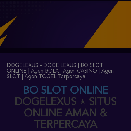
DOGELEXUS - DOGE LEXUS | BO SLOT
ONLINE | Agen BOLA | Agen CASINO | Agen
SLOT | Agen TOGEL Terpercaya
BO SLOT ONLINE
DOGELEXUS
⋆
SITUS
ONLINE AMAN &
TERPERCAYA