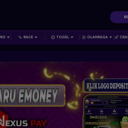
M
INO
RACE
TOGEL
OLAHRAGA
CRA