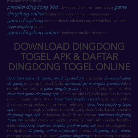
keluaran selanjutnya.
prediksi dingdong 36d
game
tidak dapat dilakukan karena bola
dingdong online
diputar secara acak tanpa tipuan apapun.
game dingdong
menghasilan result langsung setelah hasil keluaran
togel dingdong
keluar.
game dingdong online
disiarkan secara live dan terkini.
DOWNLOAD DINGDONG
TOGEL APK & DAFTAR
DINGDONG TOGEL ONLINE
download game dingdong untuk hp android
bisa Anda
download game
dingdong
untuk hp Android Anda.
download game dingdong android
akan
memberikan aplikasi
game dingdong apk
yang bisa Anda install setelah
download game dingdong apk
. Selain melalui HP, Anda juga bisa bermain
melalui perangkat PC Anda.
Download dingdong togel
dapat memberikan
2 aplikasi yang berbeda. Jika Anda melakukan
download dingdong togel
apk
melalui perangkat Android, maka file yang akan Anda dapatkan adalah
dingdong togel apk
. sedangkan jika Anda melakukan
download dingdong
togel ios
melalui perangkat Apple, maka file yang akan Anda dapatkan
adalah
dingdong togel ios
.
dingdong online uang asli
pada situs dogelexus
merupakan
dingdong online terpercaya
dimana
dingdong koin online
menggunakan uang Asli serta
jackpot dingdong
terbesar yang diberikan.