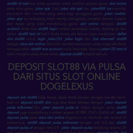
slot88 id test
bisa Anda gunakan untuk melihat seputar game
slot online
pada situs game
joker apk
. Baik
joker slot apk
dan
joker888 ios
memiliki
ekosistem dan interface yang sama bagi pengguna game
joker mobile
.
joker app
ios terkadang lebih sering mengalami masalah karena support
dari Apple yang tidak mendukung game
slot online
daripada
slot88
android
. Anda bisa
slot88 login
melalui perangkat mobile, desktop pc dan
tablet.
slot88 test id
boleh Anda minta jika belum ingin melakukan
daftar
slot slot88
untuk
login joker123
.
joker login
dari
link alternatif slot88
sebagai
situs slot online
. Memiliki standart keamanan yang tinggi jika Anda
menggunakan
slot88 test account
untuk mencoba. Karena
joker123 test id
tidak mengharuskan Anda untuk
deposit slot88
terlebih dahulu.
DEPOSIT SLOT88 VIA PULSA
DARI SITUS SLOT ONLINE
DOGELEXUS
deposit slot slot88
tidak hanya dapat Anda lakukan dengan transfer bank.
Saat ini
deposit slot88 slot
juga bisa Anda lakukan dengan
joker deposit
pulsa telkomsel
dan
joker deposit pulsa xl
. Selain dengan pulsa
slot88
deposit
juga mendukung e-wallet seperti GOPAY, OVO, DANA dll.
slot88
deposit pulsa
pada
situs slot online
dogelexus ini memiliki rate terbaik di
pasarannya.
slot88 deposit pulsa telkomsel
dengan rate 0.8 dan
slot88
deposit pulsa xl
dengan rate 0.9.
joker deposit pulsa
didukung selama 24