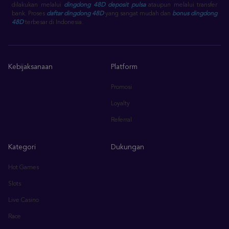
dilakukan melalui
dingdong 48D deposit pulsa
ataupun melalui transfer
bank. Proses
daftar dingdong 48D
yang sangat mudah dan
bonus dingdong
48D
terbesar di Indonesia.
Kebijaksanaan
Platform
Promosi
Loyalty
Referral
Kategori
Dukungan
Hot Games
Slots
Live Casino
Race