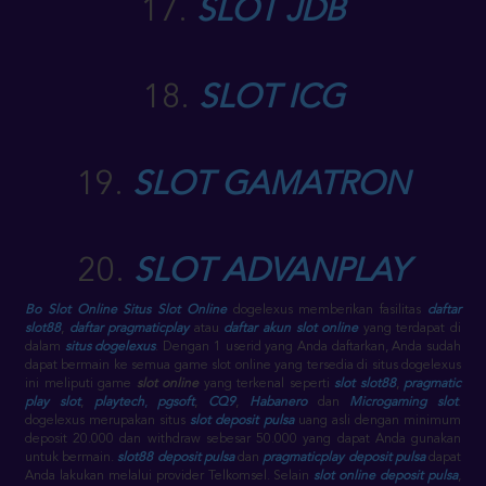
17.
SLOT JDB
18.
SLOT ICG
19.
SLOT GAMATRON
20.
SLOT ADVANPLAY
Bo Slot Online
Situs Slot Online
dogelexus memberikan fasilitas
daftar
slot88
,
daftar pragmaticplay
atau
daftar akun slot online
yang terdapat di
dalam
situs dogelexus
. Dengan 1 userid yang Anda daftarkan, Anda sudah
dapat bermain ke semua game slot online yang tersedia di situs dogelexus
ini meliputi game
slot online
yang terkenal seperti
slot slot88
,
pragmatic
play slot
,
playtech
,
pgsoft
,
CQ9
,
Habanero
dan
Microgaming slot
.
dogelexus merupakan situs
slot deposit pulsa
uang asli dengan minimum
deposit 20.000 dan withdraw sebesar 50.000 yang dapat Anda gunakan
untuk bermain.
slot88 deposit pulsa
dan
pragmaticplay deposit pulsa
dapat
Anda lakukan melalui provider Telkomsel. Selain
slot online deposit pulsa
,