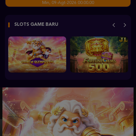
Starlight Princess Super Scatter
Min, 09-Agt-2026 00.00.00
m***o
IDR
1,745,080.00
SLOTS GAME BARU
Gates of Olympus Super Scatter
sol****5
IDR
1,736,560.00
Gates of Olympus™
lucky****8
IDR
1,560,900.00
Mahjong Wins Triple Pot
jah****4
IDR
1,501,200.00
Gates of Olympus 1000
zima****2
IDR
1,464,740.00