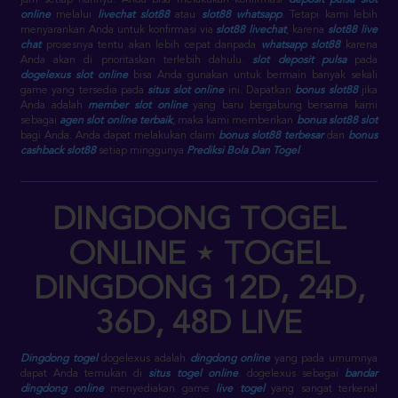
jam setiap harinya. Anda bisa melakukan konfirmasi
deposit pulsa slot
online
melalui
livechat slot88
atau
slot88 whatsapp
. Tetapi kami lebih
menyarankan Anda untuk konfirmasi via
slot88 livechat
, karena
slot88 live
chat
prosesnya tentu akan lebih cepat daripada
whatsapp slot88
karena
Anda akan di prioritaskan terlebih dahulu.
slot deposit pulsa
pada
dogelexus slot online
bisa Anda gunakan untuk bermain banyak sekali
game yang tersedia pada
situs slot online
ini. Dapatkan
bonus slot88
jika
Anda adalah
member slot online
yang baru bergabung bersama kami
sebagai
agen slot online terbaik
, maka kami memberikan
bonus slot88 slot
bagi Anda. Anda dapat melakukan claim
bonus slot88 terbesar
dan
bonus
cashback slot88
setiap minggunya
Prediksi Bola Dan Togel
.
DINGDONG TOGEL
ONLINE ⋆ TOGEL
DINGDONG 12D, 24D,
36D, 48D LIVE
Dingdong togel
dogelexus adalah
dingdong online
yang pada umumnya
dapat Anda temukan di
situs togel online
. dogelexus sebagai
bandar
dingdong online
menyediakan game
live togel
yang sangat terkenal