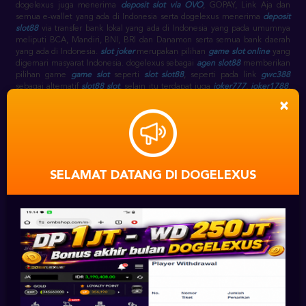
dogelexus juga menerima
deposit slot via OVO
, GOPAY, Link Aja dan
semua e-wallet yang ada di Indonesia serta dogelexus menerima
deposit
slot88
via transfer bank lokal yang ada di Indonesia yang pada umumnya
meliputi BCA, Mandiri, BNI, BRI dan Danamon serta semua bank daerah
yang ada di Indonesia.
slot joker
merupakan pilihan
game slot online
yang
digemari masyarat Indonesia. dogelexus sebagai
agen slot88
memberikan
pilihan game
game slot
seperti
slot slot88
, seperti pada link
gwc388
sebagai alternatif
slot88 slot
, selain itu terdapat juga
joker777
,
joker1788
,
joker8868
,
joker888
,
joker688
,
joker slot
sebagai link alternatif
joker
×
gaming
slot.
slot88 game
sebagai
agen slot88 terpercaya
menyediakan
slot
game joker
.
slot88 online
berjalan selama 24 jam setiap harinya, sehingga
dogelexus slot online
sebagai
agen slot slot88
juga online 24 jam pada
game
slot88 casino
.
DAFTAR SLOT88
⋆
AKUN
SELAMAT DATANG DI DOGELEXUS
SLOT ONLINE JOKER123
SLOT
daftar slot88
di dogelexus
situs online slot
untuk akun
slot88
bisa Anda
lakukan pada menu
daftar slot88 slot
yang ada diatas kanan pada situs
daftar joker gaming
ini.
situs slot88
telah berkerja sama dengan
doge lexus
slot online
menyediakan
game joker
.
daftar akun joker gaming
harus Anda
lengkapi agar
situs slot88
dapat memberikan Anda
userid slot88
disaat
Anda
daftar joker123
di
www joker123
sebagai situs alternatif
login