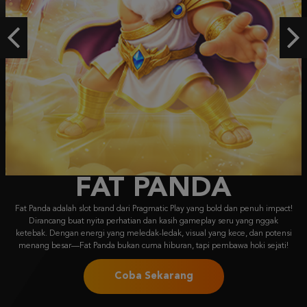
Mahjong Wins Triple Pot
jah****4
IDR
1,280,300.00
Previous
Ne
Gates of Olympus 1000
ged****0
IDR
1,275,200.00
FAT PANDA
Fat Panda adalah slot brand dari Pragmatic Play yang bold dan penuh impact!
Dirancang buat nyita perhatian dan kasih gameplay seru yang nggak
ketebak. Dengan energi yang meledak-ledak, visual yang kece, dan potensi
menang besar—Fat Panda bukan cuma hiburan, tapi pembawa hoki sejati!
Coba Sekarang