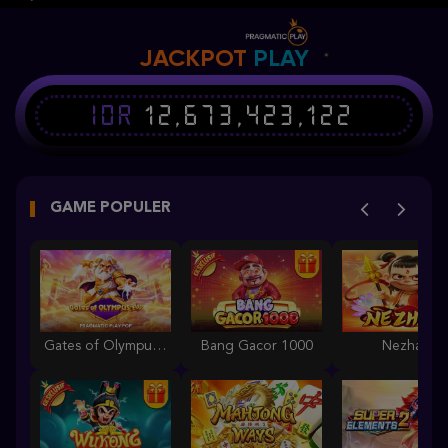
JACKPOT
PLAY
IDR
12,673,423,122
GAME POPULER
Gates of Olympus POP
Bang Gacor 1000
Nezha 2