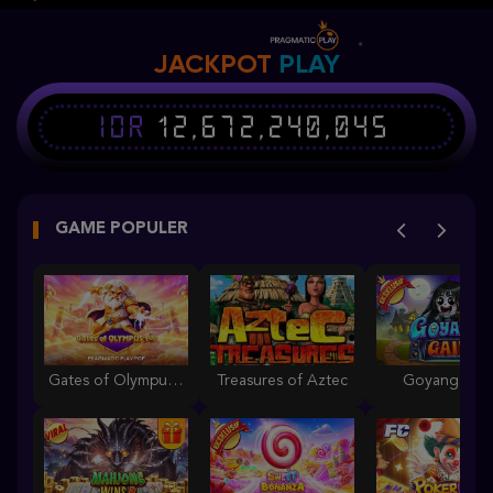
JACKPOT
PLAY
IDR
12,672,240,045
GAME POPULER
Gates of Olympus POP
Treasures of Aztec
Goyang Gai