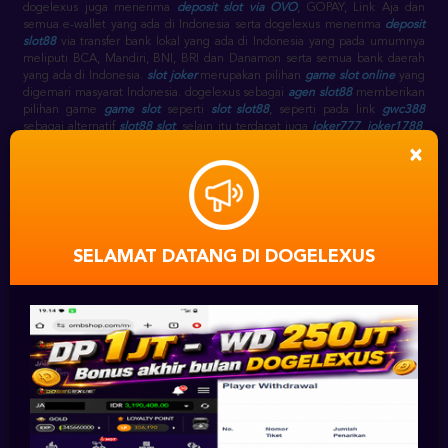
dogelexus juga menerima
deposit slot via OVO
, GOPAY, Link Aja dan
semua e-wallet yang ada di Indonesia serta dogelexus menerima
deposit
slot88
via transfer bank lokal yang ada di Indonesia yang pada umumnya
meliputi BCA, Mandiri, BNI, BRI dan Danamon serta semua bank daerah
yang ada di Indonesia.
slot joker
merupakan pilihan
game slot online
yang
digemari masyarat Indonesia. dogelexus sebagai
agen slot88
memberikan
pilihan game
game slot
seperti
slot slot88
, seperti pada link
gwc388
sebagai alternatif
slot88 slot
, selain itu terdapat juga
joker777
,
joker1788
,
joker8868
,
joker888
,
joker688
,
joker slot
sebagai link alternatif
joker
×
gaming
slot.
slot88 game
sebagai
agen slot88 terpercaya
menyediakan
slot
game joker
.
slot88 online
berjalan selama 24 jam setiap harinya, sehingga
dogelexus slot online
sebagai
agen slot slot88
juga online 24 jam pada
game
slot88 casino
.
DAFTAR SLOT88
⋆
AKUN
SELAMAT DATANG DI DOGELEXUS
SLOT ONLINE JOKER123
SLOT
daftar slot88
di dogelexus
situs online slot
untuk akun
slot88
bisa Anda
lakukan pada menu
daftar slot88 slot
yang ada diatas kanan pada situs
daftar joker gaming
ini.
situs slot88
telah berkerja sama dengan
doge lexus
slot online
menyediakan
game joker
.
daftar akun joker gaming
harus Anda
lengkapi agar
situs slot88
dapat memberikan Anda
userid slot88
disaat
Anda
daftar joker123
di
www joker123
sebagai situs alternatif
login