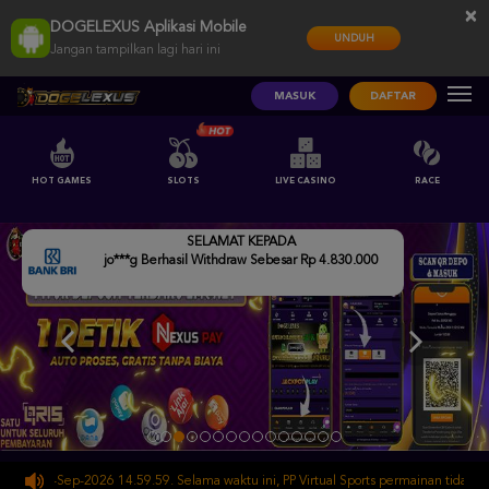
×
DOGELEXUS Aplikasi Mobile
UNDUH
Jangan tampilkan lagi hari ini
MASUK
DAFTAR
HOT GAMES
SLOTS
LIVE CASINO
RACE
SELAMAT KEPADA
jo***g Berhasil Withdraw Sebesar Rp 4.830.000
 30-Sep-2026 14.59.59. Selama waktu ini, PP Virtual Sports permainan tidak akan 