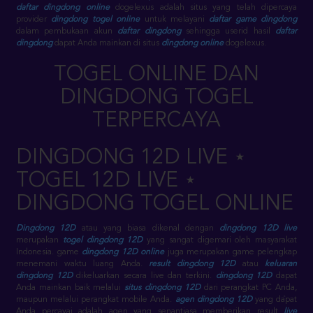
daftar dingdong online
dogelexus adalah situs yang telah dipercaya
provider
dingdong togel online
untuk melayani
daftar game dingdong
dalam pembukaan akun
daftar dingdong
sehingga userid hasil
daftar
dingdong
dapat Anda mainkan di situs
dingdong online
dogelexus.
TOGEL ONLINE DAN
DINGDONG TOGEL
TERPERCAYA
DINGDONG 12D LIVE ⋆
TOGEL 12D LIVE ⋆
DINGDONG TOGEL ONLINE
Dingdong 12D
atau yang biasa dikenal dengan
dingdong 12D live
merupakan
togel dingdong 12D
yang sangat digemari oleh masyarakat
Indonesia. game
dingdong 12D online
juga merupakan game pelengkap
menemani waktu luang Anda.
result dingdong 12D
atau
keluaran
dingdong 12D
dikeluarkan secara live dan terkini.
dingdong 12D
dapat
Anda mainkan baik melalui
situs dingdong 12D
dari perangkat PC Anda,
maupun melalui perangkat mobile Anda.
agen dingdong 12D
yang dapat
Anda percayai adalah agen yang senantiasa memberikan result
live