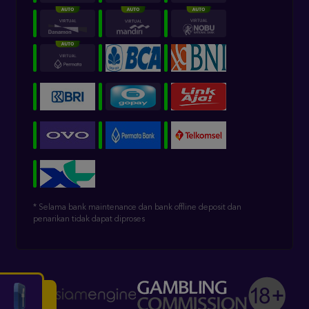
* Selama bank maintenance dan bank offline deposit dan
penarikan tidak dapat diproses