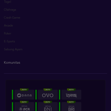
Togel
Olahraga
Crash Game
Arcade
Poker
E-Sports
Sabung Ayam
Komunitas