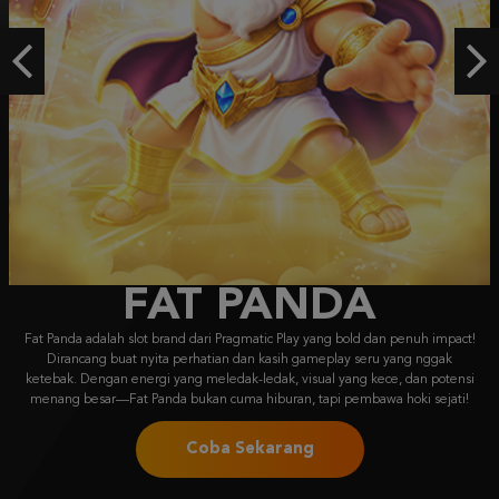
Sweet Bonanza 1000
rez****2
IDR
4,800,000.00
Previous
Ne
Sugar Rush 1000
ag****8
IDR
4,599,600.00
FAT PANDA
Fat Panda adalah slot brand dari Pragmatic Play yang bold dan penuh impact!
Dirancang buat nyita perhatian dan kasih gameplay seru yang nggak
ketebak. Dengan energi yang meledak-ledak, visual yang kece, dan potensi
menang besar—Fat Panda bukan cuma hiburan, tapi pembawa hoki sejati!
Coba Sekarang