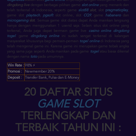
dogelexus
adalah situs
game online
terpercaya dengan fokus game slot dan
dingdong live
dengan berbagai pilihan game
slot online
yang menarik dan
telah terkenal di Indonesia, seperti game
slot88
slot
, slot
pragmaticplay
,
game slot
playtech
,
pgsoft
slot online
, slot
CQ9
, game
habanero
dan
microgaming
slot
. Semua game slot diatas dapat Anda mainkan langsung
hanya dengan menggunakan 1 userid saja.
Selain situs slot online yang
terkenal, Anda juga dapat bermain game live
casino online
dingdong
togel
. game
dingdong online
ini sudah sangat terkenal di kalangan
masyarakat khususnya bagi pemain-pemain
togel online
di Indonesia yang
telah mengenal game ini. Karena game ini merupakan game tebak angka
yang sama juga seperti Anda mainkan pada game
togel
atau biasa dikenal
dengan nama
toto
pada umumnya.
Win Rate :
98% ⚡
Promosi :
Newmember 20%
Deposit :
Transfer Bank, Pulsa dan E-Money
20 DAFTAR SITUS
GAME SLOT
TERLENGKAP DAN
TERBAIK TAHUN INI :