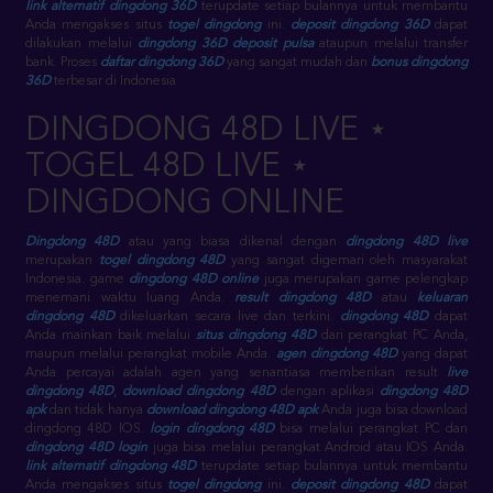
link alternatif dingdong 36D
terupdate setiap bulannya untuk membantu
Anda mengakses situs
togel dingdong
ini.
deposit dingdong 36D
dapat
dilakukan melalui
dingdong 36D deposit pulsa
ataupun melalui transfer
bank. Proses
daftar dingdong 36D
yang sangat mudah dan
bonus dingdong
36D
terbesar di Indonesia
DINGDONG 48D LIVE ⋆
TOGEL 48D LIVE ⋆
DINGDONG ONLINE
Dingdong 48D
atau yang biasa dikenal dengan
dingdong 48D live
merupakan
togel dingdong 48D
yang sangat digemari oleh masyarakat
Indonesia. game
dingdong 48D online
juga merupakan game pelengkap
menemani waktu luang Anda.
result dingdong 48D
atau
keluaran
dingdong 48D
dikeluarkan secara live dan terkini.
dingdong 48D
dapat
Anda mainkan baik melalui
situs dingdong 48D
dari perangkat PC Anda,
maupun melalui perangkat mobile Anda.
agen dingdong 48D
yang dapat
Anda percayai adalah agen yang senantiasa memberikan result
live
dingdong 48D
,
download dingdong 48D
dengan aplikasi
dingdong 48D
apk
dan tidak hanya
download dingdong 48D apk
Anda juga bisa download
dingdong 48D IOS.
login dingdong 48D
bisa melalui perangkat PC dan
dingdong 48D login
juga bisa melalui perangkat Android atau IOS Anda.
link alternatif dingdong 48D
terupdate setiap bulannya untuk membantu
Anda mengakses situs
togel dingdong
ini.
deposit dingdong 48D
dapat