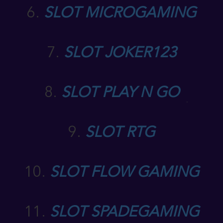
6.
SLOT MICROGAMING
7.
SLOT JOKER123
8.
SLOT PLAY N GO
9.
SLOT RTG
10.
SLOT FLOW GAMING
11.
SLOT SPADEGAMING