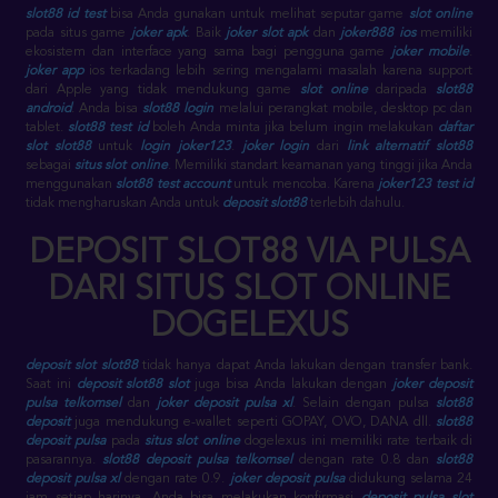
slot88 id test
bisa Anda gunakan untuk melihat seputar game
slot online
pada situs game
joker apk
. Baik
joker slot apk
dan
joker888 ios
memiliki
ekosistem dan interface yang sama bagi pengguna game
joker mobile
.
joker app
ios terkadang lebih sering mengalami masalah karena support
dari Apple yang tidak mendukung game
slot online
daripada
slot88
android
. Anda bisa
slot88 login
melalui perangkat mobile, desktop pc dan
tablet.
slot88 test id
boleh Anda minta jika belum ingin melakukan
daftar
slot slot88
untuk
login joker123
.
joker login
dari
link alternatif slot88
sebagai
situs slot online
. Memiliki standart keamanan yang tinggi jika Anda
menggunakan
slot88 test account
untuk mencoba. Karena
joker123 test id
tidak mengharuskan Anda untuk
deposit slot88
terlebih dahulu.
DEPOSIT SLOT88 VIA PULSA
DARI SITUS SLOT ONLINE
DOGELEXUS
deposit slot slot88
tidak hanya dapat Anda lakukan dengan transfer bank.
Saat ini
deposit slot88 slot
juga bisa Anda lakukan dengan
joker deposit
pulsa telkomsel
dan
joker deposit pulsa xl
. Selain dengan pulsa
slot88
deposit
juga mendukung e-wallet seperti GOPAY, OVO, DANA dll.
slot88
deposit pulsa
pada
situs slot online
dogelexus ini memiliki rate terbaik di
pasarannya.
slot88 deposit pulsa telkomsel
dengan rate 0.8 dan
slot88
deposit pulsa xl
dengan rate 0.9.
joker deposit pulsa
didukung selama 24