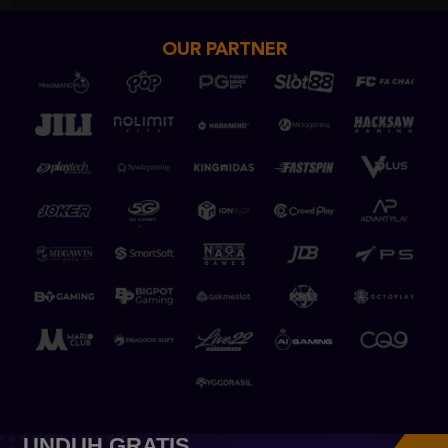
OUR PARTNER
UNDUH GRATIS